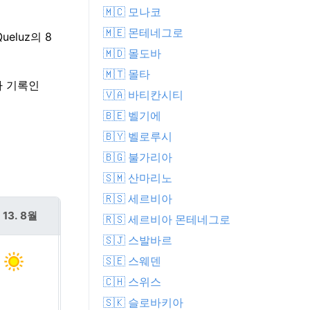
🇲🇨 모나코
🇲🇪 몬테네그로
eluz의 8
🇲🇩 몰도바
🇲🇹 몰타
짜 기록인
🇻🇦 바티칸시티
🇧🇪 벨기에
🇧🇾 벨로루시
🇧🇬 불가리아
🇸🇲 산마리노
🇷🇸 세르비아
 13. 8월
금 14. 8월
🇷🇸 세르비아 몬테네그로
🇸🇯 스발바르
🇸🇪 스웨덴
🇨🇭 스위스
🇸🇰 슬로바키아