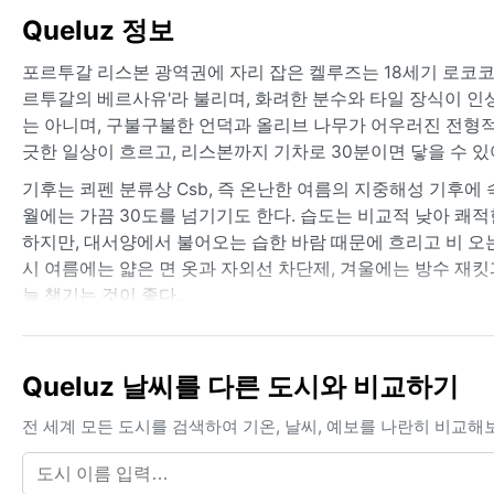
Queluz 정보
포르투갈 리스본 광역권에 자리 잡은 켈루즈는 18세기 로코코
르투갈의 베르사유'라 불리며, 화려한 분수와 타일 장식이 인
는 아니며, 구불구불한 언덕과 올리브 나무가 어우러진 전형
긋한 일상이 흐르고, 리스본까지 기차로 30분이면 닿을 수 
기후는 쾨펜 분류상 Csb, 즉 온난한 여름의 지중해성 기후에 속
월에는 가끔 30도를 넘기기도 한다. 습도는 비교적 낮아 쾌적한 
하지만, 대서양에서 불어오는 습한 바람 때문에 흐리고 비 오는
시 여름에는 얇은 면 옷과 자외선 차단제, 겨울에는 방수 재
늘 챙기는 것이 좋다.
가장 방문하기 좋은 시기는 날씨가 안정된 5월에서 6월, 그리고
도 적어 궁전 정원 산책과 근교 여행에 이상적이다. 여름철
Queluz 날씨를 다른 도시와 비교하기
러운 소나기가 내리기도 하지만, 허리케인이나 몬순 같은 극한
므로 운전 시 주의해야 한다. 전반적으로 온화하고 예측 가능
전 세계 모든 도시를 검색하여 기온, 날씨, 예보를 나란히 비교해