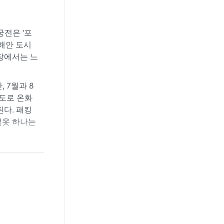
궁전은 '포
해안 도시
장에서는 느
 7월과 8
5도로 온화
된다. 패킹
겉옷 하나는
하고 강수량
거나 갑작스
질 수 있으