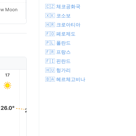
🇨🇿 체코공화국
Waxing
ew Moon
Crescent
🇽🇰 코소보
🇭🇷 크로아티아
🇫🇴 페로제도
🇵🇱 폴란드
🇫🇷 프랑스
🇫🇮 핀란드
🇭🇺 헝가리
17
18
19
20
21
22
🇧🇦 헤르체고비나
26.0°
26.0°
24.0°
23.0°
22.0°
21.0°