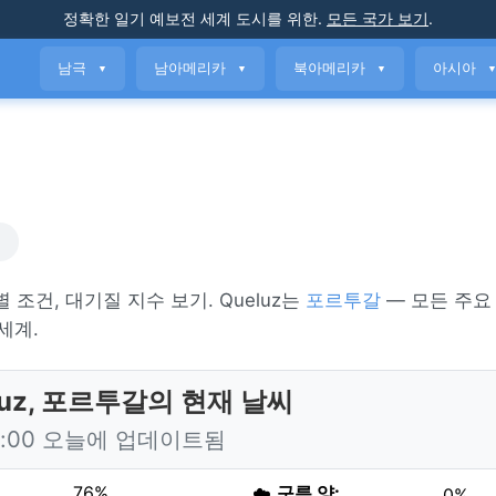
정확한 일기 예보
전 세계 도시를 위한
.
모든 국가 보기
.
남극
남아메리카
북아메리카
아시아
▼
▼
▼
씨
간별 조건, 대기질 지수 보기. Queluz는
포르투갈
— 모든 주요
세계.
luz, 포르투갈의 현재 날씨
6:00 오늘에 업데이트됨
76%
☁️
구름 양:
0%