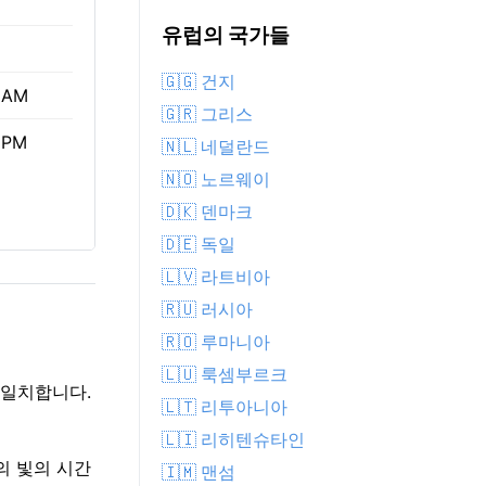
유럽의 국가들
🇬🇬 건지
 AM
🇬🇷 그리스
 PM
🇳🇱 네덜란드
🇳🇴 노르웨이
🇩🇰 덴마크
🇩🇪 독일
🇱🇻 라트비아
🇷🇺 러시아
🇷🇴 루마니아
🇱🇺 룩셈부르크
 일치합니다.
🇱🇹 리투아니아
🇱🇮 리히텐슈타인
z의 빛의 시간
🇮🇲 맨섬