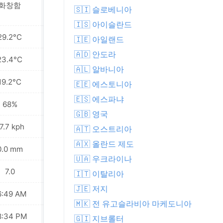
화창함
화창함
🇸🇮 슬로베니아
🇮🇸 아이슬란드
29.2°C
28.3°C
🇮🇪 아일랜드
🇦🇩 안도라
23.4°C
23.1°C
🇦🇱 알바니아
19.2°C
19.5°C
🇪🇪 에스토니아
🇪🇸 에스파냐
68%
71%
🇬🇧 영국
7.7 kph
23.0 kph
🇦🇹 오스트리아
🇦🇽 올란드 제도
0.0 mm
0.0 mm
🇺🇦 우크라이나
7.0
7.0
🇮🇹 이탈리아
🇯🇪 저지
6:49 AM
06:50 AM
🇲🇰 전 유고슬라비아 마케도니아
8:34 PM
08:33 PM
🇬🇮 지브롤터