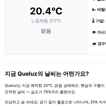
20.4°C
🌬️
바람:
느낌처럼 21.1°C
🌡️
기압:
맑음
👁️
가시
🌧️
강수
지금 Queluz의 날씨는 어떤가요?
Queluz는 지금 쾌적한 20°C, 맑음 상태예요. 햇살과 구
끈적한 날씨 — 습도가 76%까지 올랐어요.
안심하고 숨 쉬세요: 공기 질이 좋음으로 나타나며, EPA 지수 1입