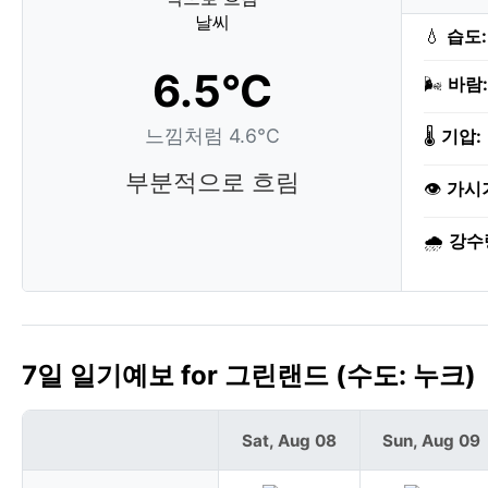
💧
습도:
6.5°C
🌬️
바람:
느낌처럼 4.6°C
🌡️
기압:
부분적으로 흐림
👁️
가시
🌧️
강수
7일 일기예보 for 그린랜드 (수도: 누크)
Sat, Aug 08
Sun, Aug 09