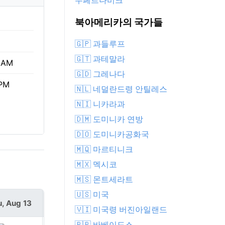
우페르나비크
북아메리카의 국가들
🇬🇵 과들루프
🇬🇹 과테말라
 AM
🇬🇩 그레나다
 PM
🇳🇱 네덜란드령 안틸레스
🇳🇮 니카라과
🇩🇲 도미니카 연방
🇩🇴 도미니카공화국
🇲🇶 마르티니크
🇲🇽 멕시코
🇲🇸 몬트세라트
🇺🇸 미국
, Aug 13
Fri, Aug 14
🇻🇮 미국령 버진아일랜드
🇧🇧 바베이도스