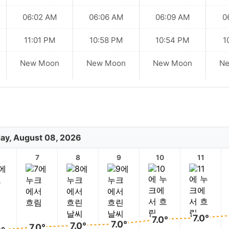
06:02 AM
06:06 AM
06:09 AM
0
11:01 PM
10:58 PM
10:54 PM
1
New Moon
New Moon
New Moon
N
ay, August 08, 2026
7
8
9
10
11
7.0°
7.0°
7.0°
7.0°
7.0°