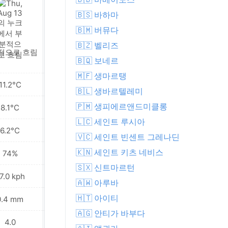
🇧🇸 바하마
🇧🇲 버뮤다
🇧🇿 벨리즈
적으로 흐림
가벼운 이슬비
🇧🇶 보네르
🇲🇫 생마르탱
11.2°C
7.1°C
🇧🇱 생바르텔레미
🇵🇲 생피에르앤드미클롱
8.1°C
6.3°C
🇱🇨 세인트 루시아
6.2°C
5.8°C
🇻🇨 세인트 빈센트 그레나딘
🇰🇳 세인트 키츠 네비스
74%
96%
🇸🇽 신트마르턴
7.0 kph
17.3 kph
🇦🇼 아루바
🇭🇹 아이티
0.4 mm
7.5 mm
🇦🇬 안티가 바부다
4.0
2.0