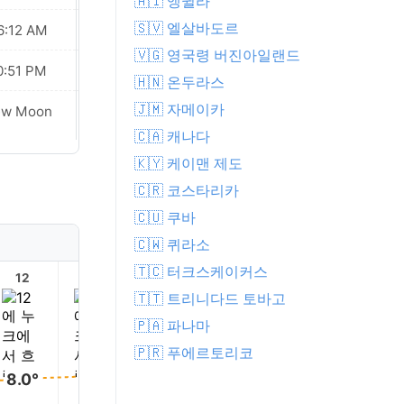
🇦🇮 앵귈라
🇸🇻 엘살바도르
6:12 AM
06:15 AM
🇻🇬 영국령 버진아일랜드
0:51 PM
10:47 PM
🇭🇳 온두라스
Waxing
🇯🇲 자메이카
ew Moon
Crescent
🇨🇦 캐나다
🇰🇾 케이맨 제도
🇨🇷 코스타리카
🇨🇺 쿠바
🇨🇼 퀴라소
🇹🇨 터크스케이커스
12
13
14
15
16
17
🇹🇹 트리니다드 토바고
🇵🇦 파나마
🇵🇷 푸에르토리코
8.0°
8.0°
8.0°
7.0°
7.0°
7.0°