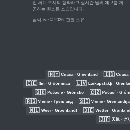
전 세계 도시의 정확하고 실시간 날씨 예보를 제
공하는 원스톱 소스입니다.
날씨.live © 2026. 판권 소유.
🇲🇾
🇮🇩
Cuaca · Greenland
Cuaca 
🇪🇪
🇱🇻
Ilm · Gröönimaa
Laikapstākļi · Grenl
🇸🇰
🇨🇿
Počasie · Grónsko
Počasí · Grón
🇷🇸
🇸🇮
Vreme · Гренланд
Vreme · Grenlandija
🇳🇱
🇩🇪
Weer · Groenlandt
Wetter · Grönlan
🇯🇵
天気 · 