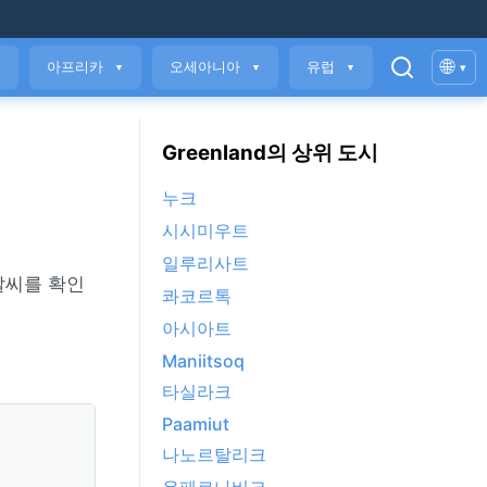
🌐
아프리카
오세아니아
유럽
▾
▼
▼
▼
▼
Greenland의 상위 도시
누크
시시미우트
일루리사트
 날씨를 확인
콰코르톡
아시아트
Maniitsoq
타실라크
Paamiut
나노르탈리크