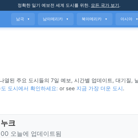
정확한 일기 예보
전 세계 도시를 위한
.
모든 국가 보기
.
남극
남아메리카
북아메리카
아시아
▼
▼
▼
 나열된 주요 도시들의 7일 예보, 시간별 업데이트, 대기질,
수도 도시에서 확인하세요:
or see
지금 가장 더운 도시
.
 누크
1:00 오늘에 업데이트됨