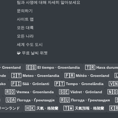
팀과 사명에 대해 자세히 알아보세요
문의하기
사이트 맵
모든 대륙
모든 나라
세계 수도 도시
🧩 무료 날씨 위젯
🇪🇸
🇹🇷
· Greenland
El tiempo · Groenlandia
Hava durum
🇮🇹
🇫🇷

ande
Meteo · Groenlandia
Météo · Groenland
🇫🇮
🇵🇹
🇻
sko
Sää · Grönlanti
Tempo · Gronelândia
🇷🇴
🇸🇪
🇳🇴
Vremea · Groenlanda
Vädret · Grönland
🇺🇦
🇷🇺

d
Погода · Ґренландія
Погода · Гренландия
🇭🇰
🇹🇼
🇰
グリーンランド
天氣 · 格陵蘭
天氣預報 · 格陵蘭