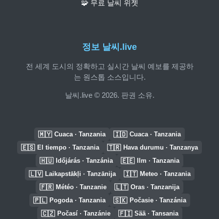
🧩 무료 날씨 위젯
정보 날씨.live
전 세계 도시의 정확하고 실시간 날씨 예보를 제공하
는 원스톱 소스입니다.
날씨.live © 2026. 판권 소유.
🇲🇾
🇮🇩
Cuaca · Tanzania
Cuaca · Tanzania
🇪🇸
🇹🇷
El tiempo · Tanzania
Hava durumu · Tanzanya
🇭🇺
🇪🇪
Időjárás · Tanzánia
Ilm · Tanzania
🇱🇻
🇮🇹
Laikapstākļi · Tanzānija
Meteo · Tanzania
🇫🇷
🇱🇹
Météo · Tanzanie
Oras · Tanzanija
🇵🇱
🇸🇰
Pogoda · Tanzania
Počasie · Tanzánia
🇨🇿
🇫🇮
Počasí · Tanzánie
Sää · Tansania