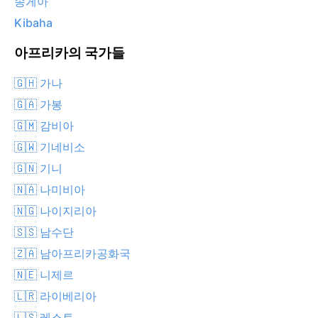
송게아
Kibaha
아프리카의 국가들
🇬🇭 가나
🇬🇦 가봉
🇬🇲 감비아
🇬🇼 기네비소
🇬🇳 기니
🇳🇦 나미비아
🇳🇬 나이지리아
🇸🇸 남수단
🇿🇦 남아프리카공화국
🇳🇪 니제르
🇱🇷 라이베리아
🇱🇸 레소토