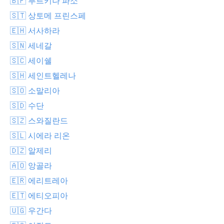
🇧🇫 부르키나 파소
🇸🇹 상토메 프린스페
🇪🇭 서사하라
🇸🇳 세네갈
🇸🇨 세이쉘
🇸🇭 세인트헬레나
🇸🇴 소말리아
🇸🇩 수단
🇸🇿 스와질란드
🇸🇱 시에라 리온
🇩🇿 알제리
🇦🇴 앙골라
🇪🇷 에리트레아
🇪🇹 에티오피아
🇺🇬 우간다