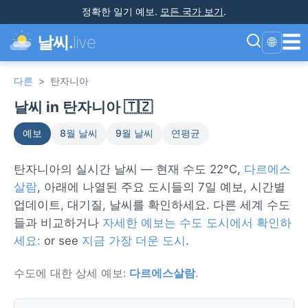
정확한 일기 예보
.
모든 국가 보기
.
☰
날씨.
live
🌐
다른
>
탄자니아
날씨 in 탄자니아 🇹🇿
예보
8월 날씨
9월 날씨
연평균
탄자니아의 실시간 날씨 — 현재 수도 22°C,
다르에스
살람
, 아래에 나열된 주요 도시들의 7일 예보, 시간별
업데이트, 대기질, 날씨를 확인하세요. 다른 세계 수도
들과 비교하거나
자세한 예보는 수도 도시에서 확인하
세요:
or see
지금 가장 더운 도시
.
수도에 대한 상세 예보:
다르에스살람
.