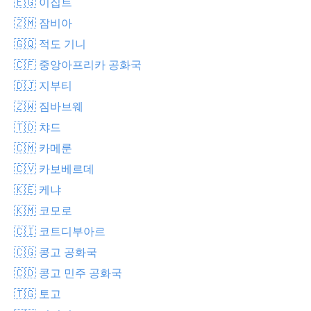
🇪🇬 이집트
🇿🇲 잠비아
🇬🇶 적도 기니
🇨🇫 중앙아프리카 공화국
🇩🇯 지부티
🇿🇼 짐바브웨
🇹🇩 챠드
🇨🇲 카메룬
🇨🇻 카보베르데
🇰🇪 케냐
🇰🇲 코모로
🇨🇮 코트디부아르
🇨🇬 콩고 공화국
🇨🇩 콩고 민주 공화국
🇹🇬 토고