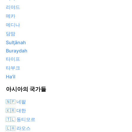
리야드
메카
메디나
담맘
Sulţānah
Buraydah
타이프
타부크
Ha'il
아시아의 국가들
🇳🇵 네팔
🇰🇷 대한
🇹🇱 동티모르
🇱🇦 라오스