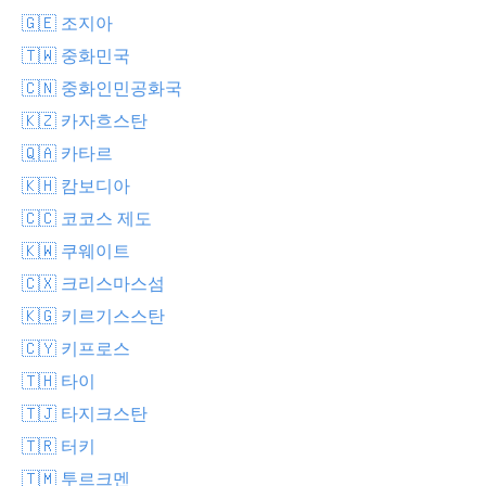
🇬🇪 조지아
🇹🇼 중화민국
🇨🇳 중화인민공화국
🇰🇿 카자흐스탄
🇶🇦 카타르
🇰🇭 캄보디아
🇨🇨 코코스 제도
🇰🇼 쿠웨이트
🇨🇽 크리스마스섬
🇰🇬 키르기스스탄
🇨🇾 키프로스
🇹🇭 타이
🇹🇯 타지크스탄
🇹🇷 터키
🇹🇲 투르크멘