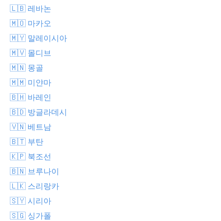
🇱🇧 레바논
🇲🇴 마카오
🇲🇾 말레이시아
🇲🇻 몰디브
🇲🇳 몽골
🇲🇲 미얀마
🇧🇭 바레인
🇧🇩 방글라데시
🇻🇳 베트남
🇧🇹 부탄
🇰🇵 북조선
🇧🇳 브루나이
🇱🇰 스리랑카
🇸🇾 시리아
🇸🇬 싱가폴