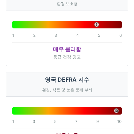
환경 보호청
5
1
2
3
4
5
6
매우 불리함
응급 건강 경고
영국 DEFRA 지수
환경, 식품 및 농촌 문제 부서
10
1
3
5
7
9
10