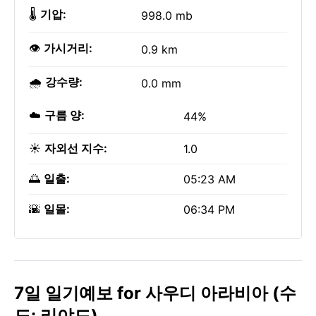
🌡️
기압:
998.0 mb
👁️
가시거리:
0.9 km
🌧️
강수량:
0.0 mm
☁️
구름 양:
44%
☀️
자외선 지수:
1.0
🌅
일출:
05:23 AM
🌇
일몰:
06:34 PM
7일 일기예보 for 사우디 아라비아 (수
도: 리야드)