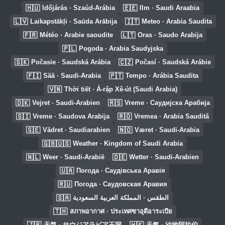
🇭🇺
🇪🇪
Időjárás · Szaúd-Arábia
Ilm · Saudi Araabia
🇱🇻
🇮🇹
Laikapstākļi · Saūda Arābija
Meteo · Arabia Saudita
🇫🇷
🇱🇹
Météo · Arabie saoudite
Oras · Saudo Arabija
🇵🇱
Pogoda · Arabia Saudyjska
🇸🇰
🇨🇿
Počasie · Saudská Arábia
Počasí · Saudská Arábie
🇫🇮
🇵🇹
Sää · Saudi-Arabia
Tempo · Arábia Saudita
🇻🇳
Thời tiết · Ả-rập Xê-út (Saudi Arabia)
🇩🇰
🇷🇸
Vejret · Saudi-Arabien
Vreme · Саудијска Арабија
🇸🇮
🇷🇴
Vreme · Saudova Arabija
Vremea · Arabia Saudită
🇸🇪
🇳🇴
Vädret · Saudiarabien
Været · Saudi-Arabia
🇬🇧🇺🇸
Weather · Kingdom of Saudi Arabia
🇳🇱
🇩🇪
Weer · Saudi-Arabië
Wetter · Saudi-Arabien
🇺🇦
Погода · Саудівська Аравія
🇷🇺
Погода · Саудовская Аравия
🇸🇦
الطقس · المملكة العربية السعودية
🇹🇭
สภาพอากาศ · ประเทศซาอุดีอาระเบีย
🇯🇵
🇭🇰
天気 · サウジアラビア王国
天氣 · 沙地阿拉伯