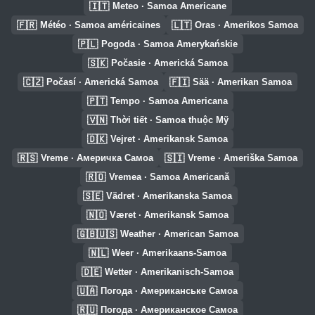
🇮🇹
Meteo · Samoa Americane
🇫🇷
🇱🇹
Météo · Samoa américaines
Oras · Amerikos Samoa
🇵🇱
Pogoda · Samoa Amerykańskie
🇸🇰
Počasie · Americká Samoa
🇨🇿
🇫🇮
Počasí · Americká Samoa
Sää · Amerikan Samoa
🇵🇹
Tempo · Samoa Americana
🇻🇳
Thời tiết · Samoa thuộc Mỹ
🇩🇰
Vejret · Amerikansk Samoa
🇷🇸
🇸🇮
Vreme · Америчка Самоа
Vreme · Ameriška Samoa
🇷🇴
Vremea · Samoa Americană
🇸🇪
Vädret · Amerikanska Samoa
🇳🇴
Været · Amerikansk Samoa
🇬🇧🇺🇸
Weather · American Samoa
🇳🇱
Weer · Amerikaans-Samoa
🇩🇪
Wetter · Amerikanisch-Samoa
🇺🇦
Погода · Американське Самоа
🇷🇺
Погода · Американское Самоа