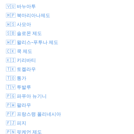
🇻🇺 바누아투
🇲🇵 북마리아나제도
🇼🇸 사모아
🇸🇧 솔로몬 제도
🇼🇫 왈리스-푸투나 제도
🇨🇰 쿡 제도
🇰🇮 키리바티
🇹🇰 토켈라우
🇹🇴 통가
🇹🇻 투발루
🇵🇬 파푸아 뉴기니
🇵🇼 팔라우
🇵🇫 프랑스령 폴리네시아
🇫🇯 피지
🇵🇳 핏케언 제도