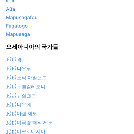
Ili‘ili
Aūa
Mapusagafou
Fagatogo
Mapusaga
오세아니아의 국가들
🇬🇺 괌
🇳🇷 나우루
🇳🇫 노퍽 아일랜드
🇳🇨 누벨칼레도니
🇳🇿 뉴질랜드
🇳🇺 니우에
🇲🇭 마셜 제도
🇺🇲 미국령 해외 제도
🇫🇲 미크로네시아