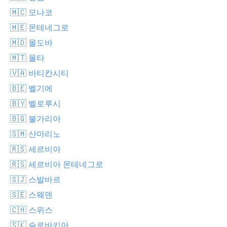
🇲🇨 모나코
🇲🇪 몬테네그로
🇲🇩 몰도바
🇲🇹 몰타
🇻🇦 바티칸시티
🇧🇪 벨기에
🇧🇾 벨로루시
🇧🇬 불가리아
🇸🇲 산마리노
🇷🇸 세르비아
🇷🇸 세르비아 몬테네그로
🇸🇯 스발바르
🇸🇪 스웨덴
🇨🇭 스위스
🇸🇰 슬로바키아