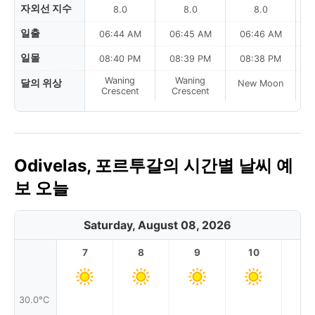
자외선 지수
8.0
8.0
8.0
일출
06:44 AM
06:45 AM
06:46 AM
일몰
08:40 PM
08:39 PM
08:38 PM
Waning
Waning
달의 위상
New Moon
N
Crescent
Crescent
Odivelas, 포르투갈의 시간별 날씨 예
보 오늘
Saturday, August 08, 2026
7
8
9
10
11
30.0°C