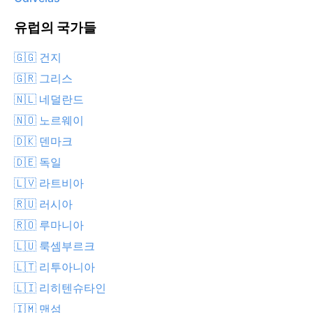
유럽의 국가들
🇬🇬 건지
🇬🇷 그리스
🇳🇱 네덜란드
🇳🇴 노르웨이
🇩🇰 덴마크
🇩🇪 독일
🇱🇻 라트비아
🇷🇺 러시아
🇷🇴 루마니아
🇱🇺 룩셈부르크
🇱🇹 리투아니아
🇱🇮 리히텐슈타인
🇮🇲 맨섬