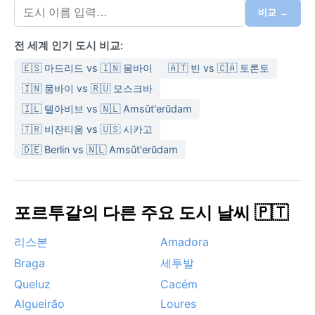
와 물을 반드시 챙겨야 한다. 반면 겨울(12월~2월)은 온
비교 →
화하고 습해져 기온이 8~15°C 사이를 오가며, 강우량의
대부분이 이 시기에 집중된다. 연간 강수량은 약 700mm
전 세계 인기 도시 비교:
로 겨울철 비가 자주 내리므로 방수 재킷과 레이어드 옷
🇪🇸 마드리드 vs 🇮🇳 뭄바이
🇦🇹 빈 vs 🇨🇦 토론토
이 필수다. 봄과 가을은 선선하고 쾌적하여 가벼운 겉옷
🇮🇳 뭄바이 vs 🇷🇺 모스크바
만으로 충분하다.
🇮🇱 텔아비브 vs 🇳🇱 Amsŭt'erŭdam
기후적으로 가장 방문하기 좋은 시기는 봄(3월~5월)과
🇹🇷 비잔티움 vs 🇺🇸 시카고
초가을(9월~10월)이다. 이때는 극단적인 더위나 비를 피
해 온화한 날씨 속에서 도시를 여유롭게 즐길 수 있다. 여
🇩🇪 Berlin vs 🇳🇱 Amsŭt'erŭdam
름철에는 대서양에서 불어오는 북동풍이 가끔 모래 먼지
를 동반하기도 하지만, 심각한 수준은 아니다. 겨울철 안
개는 드물게 발생하며 지중해성 기후 특성상 허리케인이
포르투갈의 다른 주요 도시 날씨 🇵🇹
나 몬순 같은 극한 현상은 없다. 폭설은 거의 내리지 않지
만, 한파가 닥칠 경우 언덕 지역에 약간의 서리가 관찰될
리스본
Amadora
수 있다. 오디벨라스는 전반적으로 안정적인 날씨를 자랑
Braga
세투발
하며, 계절의 변화를 뚜렷이 경험하고 싶은 여행자에게
Queluz
Cacém
매력적인 목적지다.
Algueirão
Loures