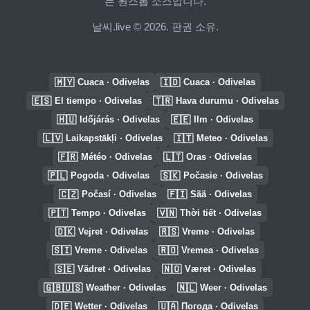
는 원스톱 소스입니다.
날씨.live © 2026. 판권 소유.
🇲🇾
🇮🇩
Cuaca · Odivelas
Cuaca · Odivelas
🇪🇸
🇹🇷
El tiempo · Odivelas
Hava durumu · Odivelas
🇭🇺
🇪🇪
Időjárás · Odivelas
Ilm · Odivelas
🇱🇻
🇮🇹
Laikapstākļi · Odivelas
Meteo · Odivelas
🇫🇷
🇱🇹
Météo · Odivelas
Oras · Odivelas
🇵🇱
🇸🇰
Pogoda · Odivelas
Počasie · Odivelas
🇨🇿
🇫🇮
Počasí · Odivelas
Sää · Odivelas
🇵🇹
🇻🇳
Tempo · Odivelas
Thời tiết · Odivelas
🇩🇰
🇷🇸
Vejret · Odivelas
Vreme · Odivelas
🇸🇮
🇷🇴
Vreme · Odivelas
Vremea · Odivelas
🇸🇪
🇳🇴
Vädret · Odivelas
Været · Odivelas
🇬🇧🇺🇸
🇳🇱
Weather · Odivelas
Weer · Odivelas
🇩🇪
🇺🇦
Wetter · Odivelas
Погода · Odivelas