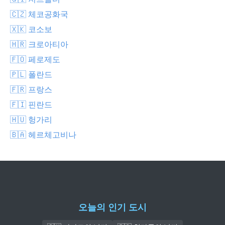
🇨🇿 체코공화국
🇽🇰 코소보
🇭🇷 크로아티아
🇫🇴 페로제도
🇵🇱 폴란드
🇫🇷 프랑스
🇫🇮 핀란드
🇭🇺 헝가리
🇧🇦 헤르체고비나
오늘의 인기 도시