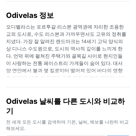
Odivelas 정보
오디벨라스는 포르투갈 리스본 광역권에 자리한 조용한
교외 도시로, 수도 리스본과 가까우면서도 고유의 정취를
지녔다. 가장 잘 알려진 랜드마크는 14세기 고딕 양식의
상 디니스 수도원으로, 도시의 역사적 깊이를 느끼게 한
다. 언덕 위에 펼쳐진 주택가와 골목길 사이로 현지인들
이 사랑하는 전통 페이스트리 가게들이 숨어 있다. 대서
양 연안에서 불과 몇 킬로미터 떨어져 있어 바다의 영향
을 받지만, 테주 강 유역의 구릉 지형 덕분에 개방된 시야
를 제공한다. 리스본 지하철이 연결되어 번잡한 도심으로
쉽게 이동할 수 있어, 조용한 주거지와 활기찬 대도시 생
활을 균형 있게 누리는 곳이다.
Odivelas 날씨를 다른 도시와 비교하
기
쾨펜 기후 분류상 Csa인 지중해성 기후는 뚜렷한 계절성
을 보인다. 여름철(6월~9월)은 뜨겁고 건조하여 평균 기
전 세계 모든 도시를 검색하여 기온, 날씨, 예보를 나란히 비교
온이 25~30°C까지 오르고, 가끔 폭염이 덮친다. 습도는
해보세요.
낮아 체감 온도는 덜 하지만 야외 활동 시 자외선 차단제