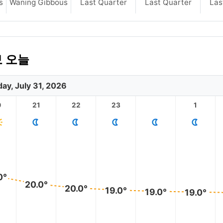
s
Waning Gibbous
Last Quarter
Last Quarter
Las
보 오늘
day, July 31, 2026
0
21
22
23
1
0°
20.0°
20.0°
19.0°
19.0°
19.0°