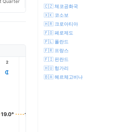
t Quarter
Last Quarter
🇨🇿 체코공화국
🇽🇰 코소보
🇭🇷 크로아티아
🇫🇴 페로제도
🇵🇱 폴란드
🇫🇷 프랑스
🇫🇮 핀란드
2
3
4
5
6
7
🇭🇺 헝가리
🇧🇦 헤르체고비나
19.0°
19.0°
19.0°
19.0°
19.0°
19.0°