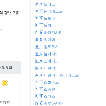
🇲🇨 모나코
🇲🇪 몬테네그로
의 평년 7월
🇲🇩 몰도바
🇲🇹 몰타
.
🇻🇦 바티칸시티
🇧🇪 벨기에
🇧🇾 벨로루시
🇧🇬 불가리아
🇸🇲 산마리노
 5. 8월
목 6. 8월
🇷🇸 세르비아
🇷🇸 세르비아 몬테네그로
🇸🇯 스발바르
🇸🇪 스웨덴
🇨🇭 스위스
화창함
화창함
🇸🇰 슬로바키아