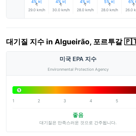
4% 비
4% 비
4% 비
5% 비
6%
↑
↑
↑
↑
29.0 km/h
30.0 km/h
28.0 km/h
28.0 km/h
26.0 
대기질 지수 in Algueirão, 포르투갈 🇵🇹
미국 EPA 지수
Environmental Protection Agency
1
1
2
3
4
5
좋음
대기질은 만족스러운 것으로 간주됩니다.