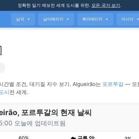
정확한 일기 예보
전 세계 도시를 위한
.
모든 국가 보기
.
남극
남아메리카
북아메리카
아시아
▼
▼
▼

씨
, 시간별 조건, 대기질 지수 보기. Algueirão는
포르투갈
— 모
 도시
전 세계.
ueirão, 포르투갈의 현재 날씨
15:00 오늘에 업데이트됨
60%
☁️
구름 양:
3%