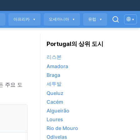
🌐
아프리카
오세아니아
유럽
▾
▼
▼
▼
▼
Portugal의 상위 도시
리스본
Amadora
Braga
세투발
든 주요 도
Queluz
Cacém
Algueirão
Loures
Rio de Mouro
Odivelas