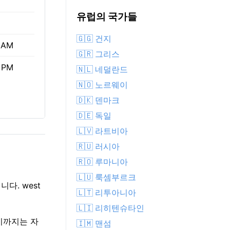
유럽의 국가들
🇬🇬 건지
 AM
🇬🇷 그리스
 PM
🇳🇱 네덜란드
🇳🇴 노르웨이
🇩🇰 덴마크
🇩🇪 독일
🇱🇻 라트비아
🇷🇺 러시아
🇷🇴 루마니아
🇱🇺 룩셈부르크
다. west
🇱🇹 리투아니아
🇱🇮 리히텐슈타인
3시까지는 자
🇮🇲 맨섬