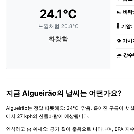
24.1°C
🌬️
바람:
느낌처럼 20.8°C
🌡️
기압:
화창함
👁️
가시
🌧️
강수
지금 Algueirão의 날씨는 어떤가요?
Algueirão는 정말 따뜻해요: 24°C, 맑음. 흩어진 구름이
에서 27 kph의 산들바람이 예상됩니다.
안심하고 숨 쉬세요: 공기 질이 좋음으로 나타나며, EPA 지수