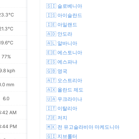
🇸🇮 슬로베니아
23.3°C
23.8°C
🇮🇸 아이슬란드
🇮🇪 아일랜드
21.3°C
21.5°C
🇦🇩 안도라
19.6°C
19.8°C
🇦🇱 알바니아
🇪🇪 에스토니아
77%
83%
🇪🇸 에스파냐
9.8 kph
15.8 kph
🇬🇧 영국
🇦🇹 오스트리아
0.0 mm
0.0 mm
🇦🇽 올란드 제도
6.0
6.0
🇺🇦 우크라이나
🇮🇹 이탈리아
6:42 AM
06:43 AM
🇯🇪 저지
8:44 PM
08:43 PM
🇲🇰 전 유고슬라비아 마케도니아
🇬🇮 지브롤터