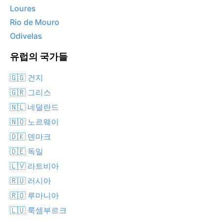
Loures
Rio de Mouro
Odivelas
유럽의 국가들
🇬🇬 건지
🇬🇷 그리스
🇳🇱 네덜란드
🇳🇴 노르웨이
🇩🇰 덴마크
🇩🇪 독일
🇱🇻 라트비아
🇷🇺 러시아
🇷🇴 루마니아
🇱🇺 룩셈부르크