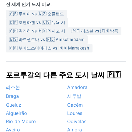
전 세계 인기 도시 비교:
🇦🇪 두바이 vs 🇳🇿 오클랜드
🇩🇰 코펜하겐 vs 🇺🇸 뉴욕 시
🇨🇭 취리히 vs 🇲🇽 멕시코 시
🇵🇹 리스본 vs 🇹🇭 방콕
🇪🇸 바르셀로나 vs 🇳🇱 Amsŭt'erŭdam
🇦🇷 부에노스아이레스 vs 🇲🇦 Marrakesh
포르투갈의 다른 주요 도시 날씨 🇵🇹
리스본
Amadora
Braga
세투발
Queluz
Cacém
Algueirão
Loures
Rio de Mouro
Odivelas
Aveiro
Amora