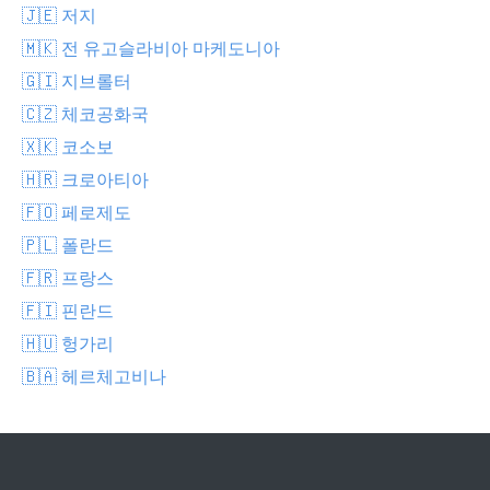
🇯🇪 저지
🇲🇰 전 유고슬라비아 마케도니아
🇬🇮 지브롤터
🇨🇿 체코공화국
🇽🇰 코소보
🇭🇷 크로아티아
🇫🇴 페로제도
🇵🇱 폴란드
🇫🇷 프랑스
🇫🇮 핀란드
🇭🇺 헝가리
🇧🇦 헤르체고비나