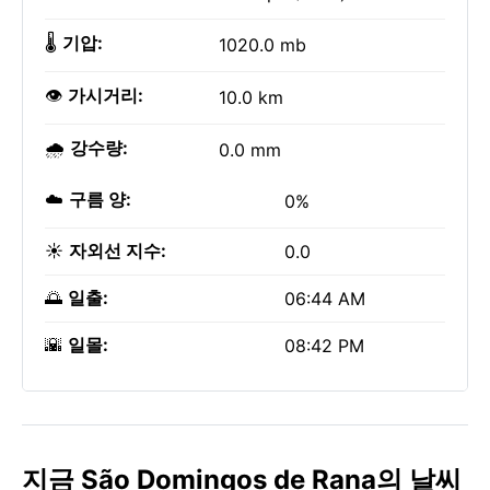
🌡️
기압:
1020.0 mb
👁️
가시거리:
10.0 km
🌧️
강수량:
0.0 mm
☁️
구름 양:
0%
☀️
자외선 지수:
0.0
🌅
일출:
06:44 AM
🌇
일몰:
08:42 PM
지금 São Domingos de Rana의 날씨