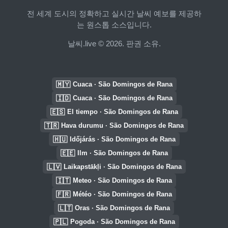
전 세계 도시의 정확하고 실시간 날씨 예보를 제공하
는 원스톱 소스입니다.
날씨.live © 2026. 판권 소유.
🇲🇾
Cuaca · São Domingos de Rana
🇮🇩
Cuaca · São Domingos de Rana
🇪🇸
El tiempo · São Domingos de Rana
🇹🇷
Hava durumu · São Domingos de Rana
🇭🇺
Időjárás · São Domingos de Rana
🇪🇪
Ilm · São Domingos de Rana
🇱🇻
Laikapstākļi · São Domingos de Rana
🇮🇹
Meteo · São Domingos de Rana
🇫🇷
Météo · São Domingos de Rana
🇱🇹
Oras · São Domingos de Rana
🇵🇱
Pogoda · São Domingos de Rana