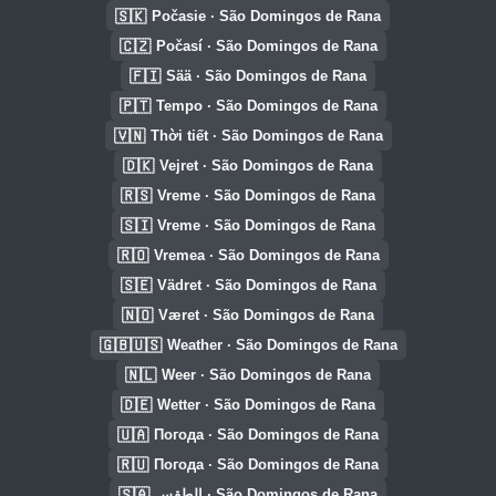
🇸🇰
Počasie · São Domingos de Rana
🇨🇿
Počasí · São Domingos de Rana
🇫🇮
Sää · São Domingos de Rana
🇵🇹
Tempo · São Domingos de Rana
🇻🇳
Thời tiết · São Domingos de Rana
🇩🇰
Vejret · São Domingos de Rana
🇷🇸
Vreme · São Domingos de Rana
🇸🇮
Vreme · São Domingos de Rana
🇷🇴
Vremea · São Domingos de Rana
🇸🇪
Vädret · São Domingos de Rana
🇳🇴
Været · São Domingos de Rana
🇬🇧🇺🇸
Weather · São Domingos de Rana
🇳🇱
Weer · São Domingos de Rana
🇩🇪
Wetter · São Domingos de Rana
🇺🇦
Погода · São Domingos de Rana
🇷🇺
Погода · São Domingos de Rana
🇸🇦
الطقس · São Domingos de Rana