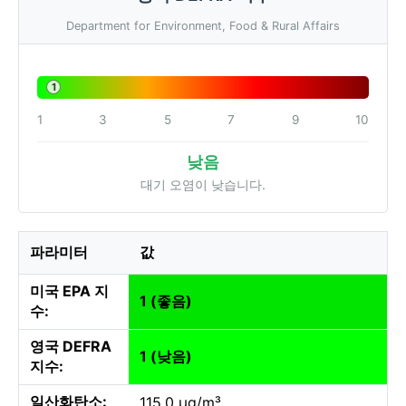
Department for Environment, Food & Rural Affairs
1
1
3
5
7
9
10
낮음
대기 오염이 낮습니다.
파라미터
값
미국 EPA 지
1 (좋음)
수:
영국 DEFRA
1 (낮음)
지수:
일산화탄소:
115.0 µg/m³