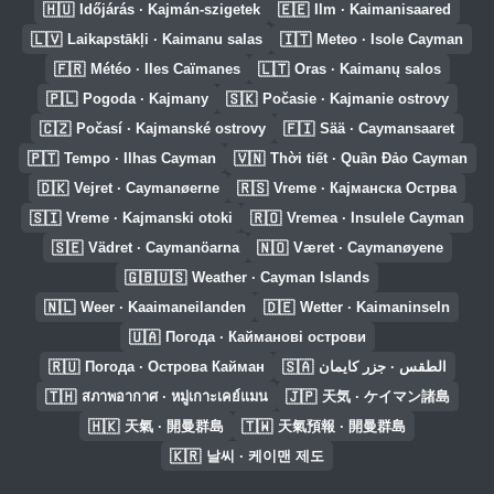
🇭🇺
🇪🇪
Időjárás · Kajmán-szigetek
Ilm · Kaimanisaared
🇱🇻
🇮🇹
Laikapstākļi · Kaimanu salas
Meteo · Isole Cayman
🇫🇷
🇱🇹
Météo · Iles Caïmanes
Oras · Kaimanų salos
🇵🇱
🇸🇰
Pogoda · Kajmany
Počasie · Kajmanie ostrovy
🇨🇿
🇫🇮
Počasí · Kajmanské ostrovy
Sää · Caymansaaret
🇵🇹
🇻🇳
Tempo · Ilhas Cayman
Thời tiết · Quần Đảo Cayman
🇩🇰
🇷🇸
Vejret · Caymanøerne
Vreme · Кајманска Острва
🇸🇮
🇷🇴
Vreme · Kajmanski otoki
Vremea · Insulele Cayman
🇸🇪
🇳🇴
Vädret · Caymanöarna
Været · Caymanøyene
🇬🇧🇺🇸
Weather · Cayman Islands
🇳🇱
🇩🇪
Weer · Kaaimaneilanden
Wetter · Kaimaninseln
🇺🇦
Погода · Кайманові острови
🇷🇺
🇸🇦
Погода · Острова Кайман
الطقس · جزر كايمان
🇹🇭
🇯🇵
สภาพอากาศ · หมู่เกาะเคย์แมน
天気 · ケイマン諸島
🇭🇰
🇹🇼
天氣 · 開曼群島
天氣預報 · 開曼群島
🇰🇷
날씨 · 케이맨 제도