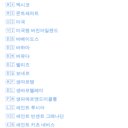
🇲🇽 멕시코
🇲🇸 몬트세라트
🇺🇸 미국
🇻🇮 미국령 버진아일랜드
🇧🇧 바베이도스
🇧🇸 바하마
🇧🇲 버뮤다
🇧🇿 벨리즈
🇧🇶 보네르
🇲🇫 생마르탱
🇧🇱 생바르텔레미
🇵🇲 생피에르앤드미클롱
🇱🇨 세인트 루시아
🇻🇨 세인트 빈센트 그레나딘
🇰🇳 세인트 키츠 네비스