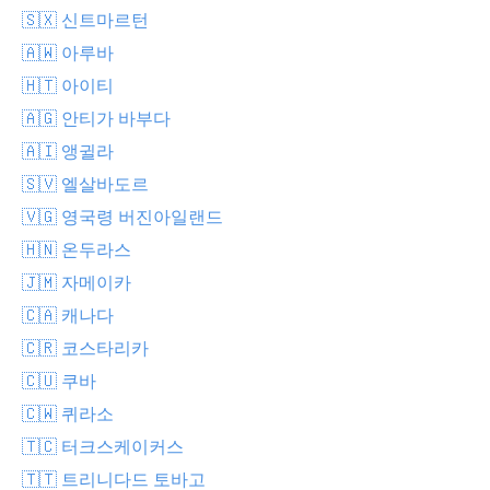
🇸🇽 신트마르턴
🇦🇼 아루바
🇭🇹 아이티
🇦🇬 안티가 바부다
🇦🇮 앵귈라
🇸🇻 엘살바도르
🇻🇬 영국령 버진아일랜드
🇭🇳 온두라스
🇯🇲 자메이카
🇨🇦 캐나다
🇨🇷 코스타리카
🇨🇺 쿠바
🇨🇼 퀴라소
🇹🇨 터크스케이커스
🇹🇹 트리니다드 토바고