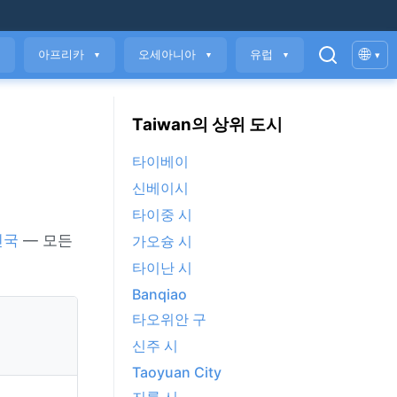
🌐
아프리카
오세아니아
유럽
▾
▼
▼
▼
▼
Taiwan의 상위 도시
타이베이
신베이시
타이중 시
민국
— 모든
가오슝 시
타이난 시
Banqiao
타오위안 구
신주 시
Taoyuan City