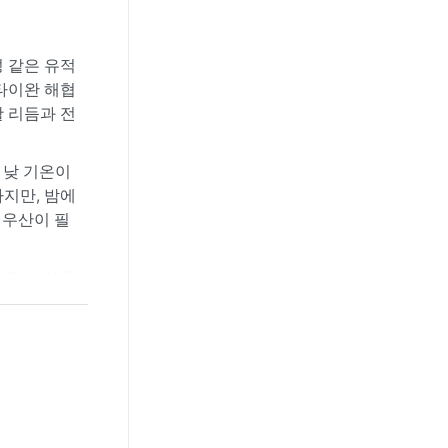
성 같은 유적
타이완 해협
활 리듬과 전
 낮 기온이
하지만, 밤에
 우산이 필
나타나 산책
몰고 오니
만 피한다면