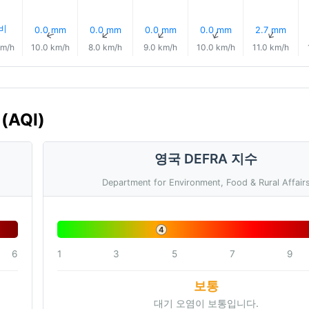
 비
0.0 mm
0.0 mm
0.0 mm
0.0 mm
2.7 mm
↑
↑
↑
↑
↑
↑
km/h
10.0 km/h
8.0 km/h
9.0 km/h
10.0 km/h
11.0 km/h
(AQI)
영국 DEFRA 지수
Department for Environment, Food & Rural Affair
4
6
1
3
5
7
9
보통
대기 오염이 보통입니다.