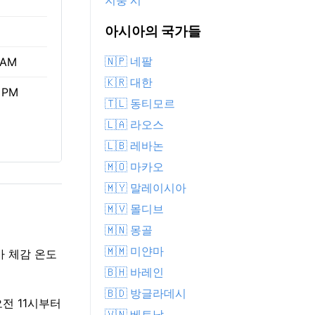
지룽 시
아시아의 국가들
🇳🇵 네팔
 AM
🇰🇷 대한
 PM
🇹🇱 동티모르
🇱🇦 라오스
🇱🇧 레바논
🇲🇴 마카오
🇲🇾 말레이시아
🇲🇻 몰디브
🇲🇳 몽골
🇲🇲 미얀마
가 체감 온도
🇧🇭 바레인
🇧🇩 방글라데시
오전 11시부터
🇻🇳 베트남