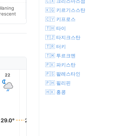
🇨🇽 크리스마스섬
Waning
New Moon
🇰🇬 키르기스스탄
rescent
🇨🇾 키프로스
🇹🇭 타이
🇹🇯 타지크스탄
🇹🇷 터키
🇹🇲 투르크멘
🇵🇰 파키스탄
🇵🇸 팔레스타인
22
23
1
2
3
🇵🇭 필리핀
🇭🇰 홍콩
29.0°
29.0°
29.0°
29.0°
28.0°
28.0°