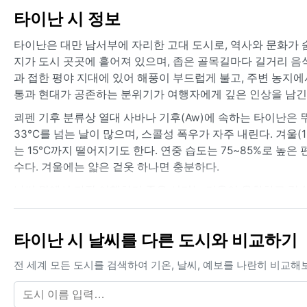
타이난 시 정보
타이난은 대만 남서부에 자리한 고대 도시로, 역사와 문화가 숨
지가 도시 곳곳에 흩어져 있으며, 좁은 골목길마다 길거리 
과 접한 평야 지대에 있어 해풍이 부드럽게 불고, 주변 농지에
통과 현대가 공존하는 분위기가 여행자에게 깊은 인상을 남긴
쾨펜 기후 분류상 열대 사바나 기후(Aw)에 속하는 타이난은 
33°C를 넘는 날이 많으며, 스콜성 폭우가 자주 내린다. 겨울(
는 15°C까지 떨어지기도 한다. 연중 습도는 75~85%로 높
수다. 겨울에는 얇은 겉옷 하나면 충분하다.
날씨 면에서 가장 여행하기 좋은 시기는 기온이 온화하고 강수
과 야외 탐방에 이상적이다. 다만 여름에서 초가을(6~10월
일기예보를 꼭 확인해야 한다. 드물게 겨울철 새벽에 짙은 안
타이난 시 날씨를 다른 도시와 비교하기
타이난은 연중 방문하기 좋은 도시다.
전 세계 모든 도시를 검색하여 기온, 날씨, 예보를 나란히 비교해