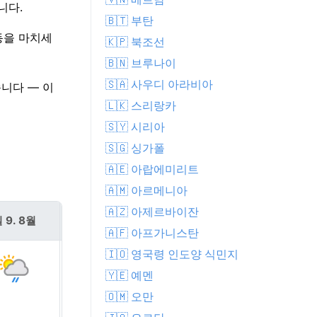
니다.
🇧🇹 부탄
활동을 마치세
🇰🇵 북조선
🇧🇳 브루나이
🇸🇦 사우디 아라비아
습니다 — 이
🇱🇰 스리랑카
🇸🇾 시리아
🇸🇬 싱가폴
🇦🇪 아랍에미리트
🇦🇲 아르메니아
🇦🇿 아제르바이잔
 9. 8월
월 10. 8월
🇦🇫 아프가니스탄
🇮🇴 영국령 인도양 식민지
🇾🇪 예멘
🇴🇲 오만