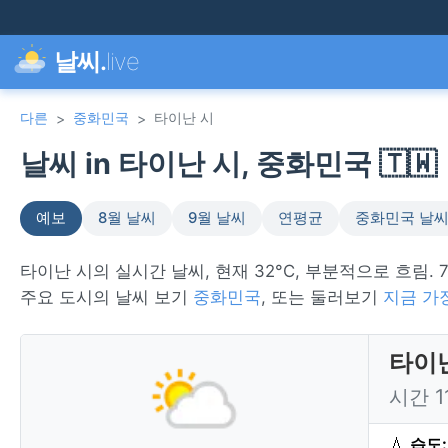
날씨.
live
다른
중화민국
타이난 시
>
>
날씨 in 타이난 시, 중화민국 🇹🇼
예보
8월 날씨
9월 날씨
연평균
중화민국 날
타이난 시의 실시간 날씨, 현재 32°C, 부분적으로 흐림. 
주요 도시의 날씨 보기
중화민국
, 또는 둘러보기
지금 가
타이난
시간 
💧
습도: