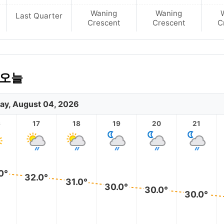
Waning
Waning
Last Quarter
Crescent
Crescent
C
 오늘
ay, August 04, 2026
6
17
18
19
20
21
0°
32.0°
31.0°
30.0°
30.0°
30.0°