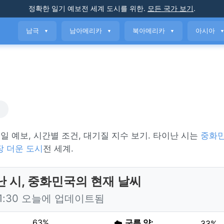
정확한 일기 예보
전 세계 도시를 위한
.
모든 국가 보기
.
남극
남아메리카
북아메리카
아시아
▼
▼
▼
씨
7일 예보, 시간별 조건, 대기질 지수 보기. 타이난 시는
중화
장 더운 도시
전 세계.
 시, 중화민국의 현재 날씨
11:30 오늘에 업데이트됨
63%
☁️
구름 양:
33%