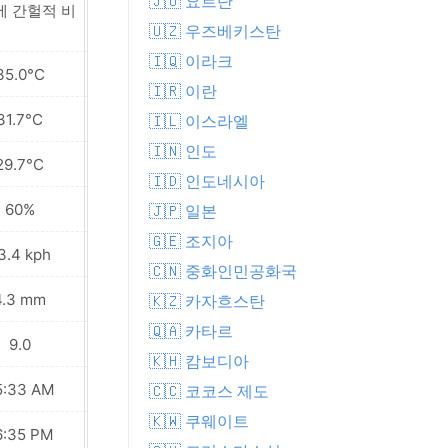
🇯🇴 요르단
에 간헐적 비
화창함
🇺🇿 우즈베키스탄
🇮🇶 이라크
35.0°C
34.3°C
🇮🇷 이란
31.7°C
31.6°C
🇮🇱 이스라엘
🇮🇳 인도
29.7°C
29.4°C
🇮🇩 인도네시아
60%
62%
🇯🇵 일본
🇬🇪 조지아
3.4 kph
21.6 kph
🇨🇳 중화인민공화국
4.3 mm
0.9 mm
🇰🇿 카자흐스탄
🇶🇦 카타르
9.0
8.0
🇰🇭 캄보디아
5:33 AM
05:33 AM
🇨🇨 코코스 제도
🇰🇼 쿠웨이트
6:35 PM
06:35 PM