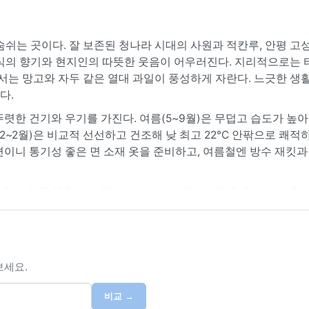
쉬는 곳이다. 잘 보존된 청나라 시대의 사원과 적칸루, 안평 고
음식의 향기와 현지인의 따뜻한 웃음이 어우러진다. 지리적으로는 
서는 망고와 자두 같은 열대 과일이 풍성하게 자란다. 느긋한 생
다.
뚜렷한 건기와 우기를 가진다. 여름(5~9월)은 무덥고 습도가 높아
12~2월)은 비교적 선선하고 건조해 낮 최고 22°C 안팎으로 쾌적
은 편이니 통기성 좋은 면 소재 옷을 준비하고, 여름철엔 방수 재킷과
량이 적은 10월부터 3월까지다. 이 기간에는 맑은 하늘이 자주 
) 사이에는 태평양에서 발생한 태풍이 자주 상륙해 폭우와 강풍을 
개가 끼기도 하지만, 시야는 곧 회복된다. 전반적으로 태풍 시즌
보세요.
비교 →