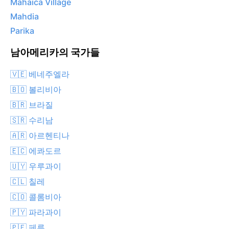
Mahaica Village
Mahdia
Parika
남아메리카의 국가들
🇻🇪 베네주엘라
🇧🇴 볼리비아
🇧🇷 브라질
🇸🇷 수리남
🇦🇷 아르헨티나
🇪🇨 에콰도르
🇺🇾 우루과이
🇨🇱 칠레
🇨🇴 콜롬비아
🇵🇾 파라과이
🇵🇪 페루