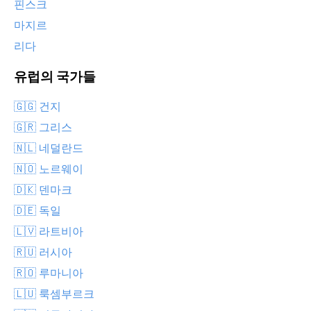
핀스크
마지르
리다
유럽의 국가들
🇬🇬 건지
🇬🇷 그리스
🇳🇱 네덜란드
🇳🇴 노르웨이
🇩🇰 덴마크
🇩🇪 독일
🇱🇻 라트비아
🇷🇺 러시아
🇷🇴 루마니아
🇱🇺 룩셈부르크