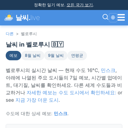
정확한 일기 예보
.
모든 국가 보기
.
☰
날씨.
live
🌐
다른
>
벨로루시
날씨 in 벨로루시 🇧🇾
예보
8월 날씨
9월 날씨
연평균
벨로루시의 실시간 날씨 — 현재 수도 16°C,
민스크
,
아래에 나열된 주요 도시들의 7일 예보, 시간별 업데이
트, 대기질, 날씨를 확인하세요. 다른 세계 수도들과 비
교하거나
자세한 예보는 수도 도시에서 확인하세요:
or
see
지금 가장 더운 도시
.
수도에 대한 상세 예보:
민스크
.