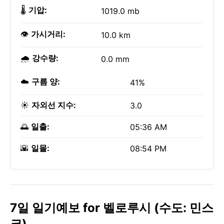
🌡️
기압:
1019.0 mb
👁️
가시거리:
10.0 km
🌧️
강수량:
0.0 mm
☁️
구름 양:
41%
☀️
자외선 지수:
3.0
🌅
일출:
05:36 AM
🌇
일몰:
08:54 PM
7일 일기예보 for 벨로루시 (수도: 민스
크)