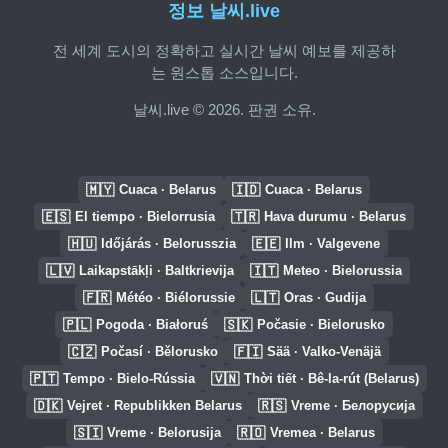
정보 날씨.live
전 세계 도시의 정확하고 실시간 날씨 예보를 제공하
는 원스톱 소스입니다.
날씨.live © 2026. 판권 소유.
🇲🇾
🇮🇩
Cuaca · Belarus
Cuaca · Belarus
🇪🇸
🇹🇷
El tiempo · Bielorrusia
Hava durumu · Belarus
🇭🇺
🇪🇪
Időjárás · Belorusszia
Ilm · Valgevene
🇱🇻
🇮🇹
Laikapstākļi · Baltkrievija
Meteo · Bielorussia
🇫🇷
🇱🇹
Météo · Biélorussie
Oras · Gudija
🇵🇱
🇸🇰
Pogoda · Białoruś
Počasie · Bielorusko
🇨🇿
🇫🇮
Počasí · Bělorusko
Sää · Valko-Venäjä
🇵🇹
🇻🇳
Tempo · Bielo-Rússia
Thời tiết · Bê-la-rút (Belarus)
🇩🇰
🇷🇸
Vejret · Republikken Belarus
Vreme · Белорусија
🇸🇮
🇷🇴
Vreme · Belorusija
Vremea · Belarus