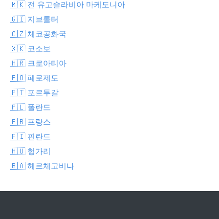
🇲🇰 전 유고슬라비아 마케도니아
🇬🇮 지브롤터
🇨🇿 체코공화국
🇽🇰 코소보
🇭🇷 크로아티아
🇫🇴 페로제도
🇵🇹 포르투갈
🇵🇱 폴란드
🇫🇷 프랑스
🇫🇮 핀란드
🇭🇺 헝가리
🇧🇦 헤르체고비나