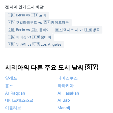
날씨 면에서 가장 방문하기 좋은 시기는 봄(3~5월)과 가
전 세계 인기 도시 비교:
을(9~11월)이다. 이때는 기온이 20~25°C로 온화하고 비
🇩🇪 Berlin vs 🇮🇹 로마
도 드물어 야외 활동에 이상적이다. 겨울에는 북서쪽에서
불어오는 한랭 전선이 강풍과 함께 호우를 몰고 오기도
🇲🇾 쿠알라룸푸르 vs 🇿🇦 케이프타운
하지만, 눈은 거의 내리지 않는다. 때때로 사하라 사막에
🇩🇪 Berlin vs 🇮🇳 뭄바이
🇲🇽 멕시코 시 vs 🇹🇭 방콕
서 불어오는 시로코(햄신) 바람이 먼지와 열기를 실어와
🇨🇳 베이징 vs 🇮🇳 뭄바이
기온이 일시적으로 오르는 현상이 나타나기도 한다. 타르
🇦🇪 두바이 vs 🇺🇸 Los Angeles
투스는 허리케인이나 몬순 같은 극단적인 기상 현상에서
는 비교적 안전한 편이다.
시리아의 다른 주요 도시 날씨 🇸🇾
알레포
다마스쿠스
홈스
라타키아
Ar Raqqah
Al Ḩasakah
데이르에즈조르
Al Bāb
이들리브
Manbij