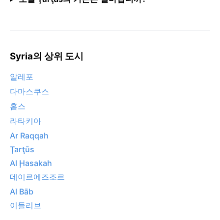
Syria의 상위 도시
알레포
다마스쿠스
홈스
라타키아
Ar Raqqah
Ţarţūs
Al Ḩasakah
데이르에즈조르
Al Bāb
이들리브