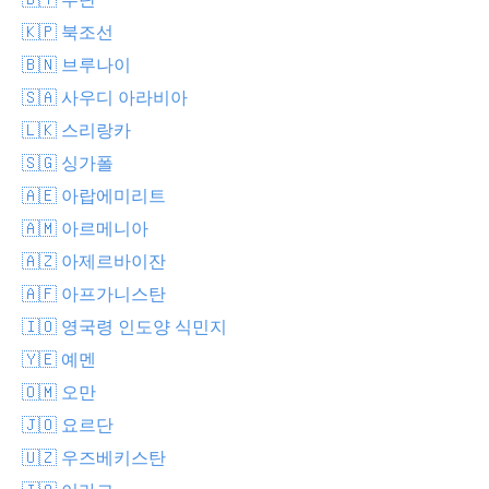
🇰🇵 북조선
🇧🇳 브루나이
🇸🇦 사우디 아라비아
🇱🇰 스리랑카
🇸🇬 싱가폴
🇦🇪 아랍에미리트
🇦🇲 아르메니아
🇦🇿 아제르바이잔
🇦🇫 아프가니스탄
🇮🇴 영국령 인도양 식민지
🇾🇪 예멘
🇴🇲 오만
🇯🇴 요르단
🇺🇿 우즈베키스탄