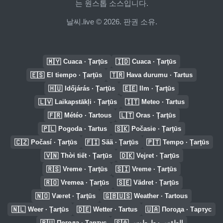
는 원스톱 소스입니다.
날씨.live © 2026. 판권 소유.
🇲🇾
🇮🇩
Cuaca · Ţarţūs
Cuaca · Ţarţūs
🇪🇸
🇹🇷
El tiempo · Ţarţūs
Hava durumu · Tartus
🇭🇺
🇪🇪
Időjárás · Ţarţūs
Ilm · Ţarţūs
🇱🇻
🇮🇹
Laikapstākļi · Ţarţūs
Meteo · Tartus
🇫🇷
🇱🇹
Météo · Tartous
Oras · Ţarţūs
🇵🇱
🇸🇰
Pogoda · Tartus
Počasie · Ţarţūs
🇨🇿
🇫🇮
🇵🇹
Počasí · Ţarţūs
Sää · Ţarţūs
Tempo · Ţarţūs
🇻🇳
🇩🇰
Thời tiết · Ţarţūs
Vejret · Ţarţūs
🇷🇸
🇸🇮
Vreme · Ţarţūs
Vreme · Ţarţūs
🇷🇴
🇸🇪
Vremea · Ţarţūs
Vädret · Ţarţūs
🇳🇴
🇬🇧🇺🇸
Været · Ţarţūs
Weather · Tartous
🇳🇱
🇩🇪
🇺🇦
Weer · Ţarţūs
Wetter · Tartus
Погода · Тартус
🇷🇺
🇸🇦
Погода · Тартус
الطقس · طرطوس