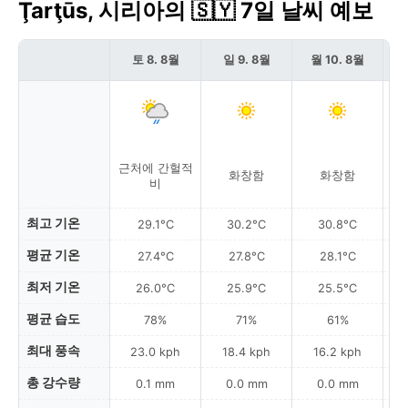
Ţarţūs, 시리아의 🇸🇾 7일 날씨 예보
토 8. 8월
일 9. 8월
월 10. 8월
근처에 간헐적
화창함
화창함
비
최고 기온
29.1°C
30.2°C
30.8°C
평균 기온
27.4°C
27.8°C
28.1°C
최저 기온
26.0°C
25.9°C
25.5°C
평균 습도
78%
71%
61%
최대 풍속
23.0 kph
18.4 kph
16.2 kph
총 강수량
0.1 mm
0.0 mm
0.0 mm