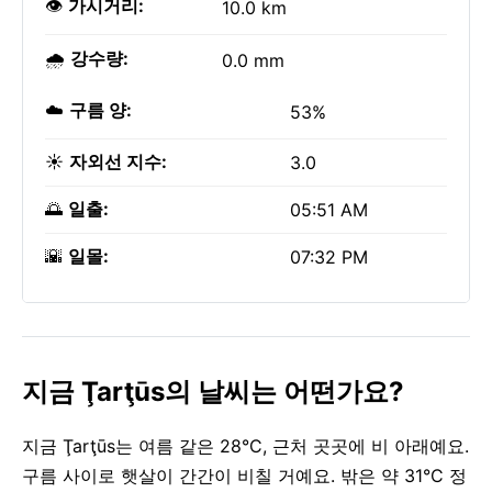
👁️
가시거리:
10.0 km
🌧️
강수량:
0.0 mm
☁️
구름 양:
53%
☀️
자외선 지수:
3.0
🌅
일출:
05:51 AM
🌇
일몰:
07:32 PM
지금 Ţarţūs의 날씨는 어떤가요?
지금 Ţarţūs는 여름 같은 28°C, 근처 곳곳에 비 아래예요.
구름 사이로 햇살이 간간이 비칠 거예요. 밖은 약 31°C 정