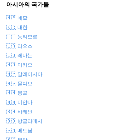
아시아의 국가들
🇳🇵 네팔
🇰🇷 대한
🇹🇱 동티모르
🇱🇦 라오스
🇱🇧 레바논
🇲🇴 마카오
🇲🇾 말레이시아
🇲🇻 몰디브
🇲🇳 몽골
🇲🇲 미얀마
🇧🇭 바레인
🇧🇩 방글라데시
🇻🇳 베트남
🇧🇹 부탄