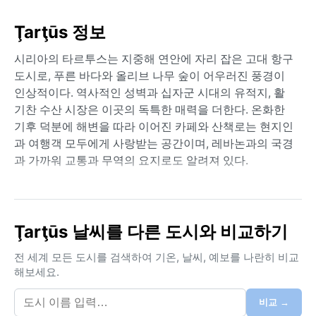
Ţarţūs 정보
시리아의 타르투스는 지중해 연안에 자리 잡은 고대 항구
도시로, 푸른 바다와 올리브 나무 숲이 어우러진 풍경이
인상적이다. 역사적인 성벽과 십자군 시대의 유적지, 활
기찬 수산 시장은 이곳의 독특한 매력을 더한다. 온화한
기후 덕분에 해변을 따라 이어진 카페와 산책로는 현지인
과 여행객 모두에게 사랑받는 공간이며, 레바논과의 국경
과 가까워 교통과 무역의 요지로도 알려져 있다.
타르투스는 쾨펜 기후 구분상 Csa, 즉 전형적인 지중해성
기후에 속한다. 여름은 덥고 건조하며 평균 기온이 30°C
를 웃돌지만, 해풍이 불어와 체감 온도를 낮춰 준다. 반면
Ţarţūs 날씨를 다른 도시와 비교하기
겨울은 온화하고 습하며, 12월부터 2월까지 비가 집중된
다. 연간 강수량은 약 800mm로 대부분 겨울철에 내리며,
전 세계 모든 도시를 검색하여 기온, 날씨, 예보를 나란히 비교
여름에는 습도가 낮아 쾌적하다. 여행 시 여름에는 린넨
해보세요.
이나 면 소재의 가벼운 옷이 적합하고, 겨울에는 얇은 자
켓이나 우산을 챙기는 것이 좋다.
비교 →