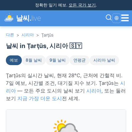
정확한 일기 예보
.
모든 국가 보기
.
☰
날씨.
live
🌐
다른
시리아
>
>
Ţarţūs
날씨 in Ţarţūs, 시리아 🇸🇾
예보
8월 날씨
9월 날씨
연평균
시리아 날씨
Ţarţūs의 실시간 날씨, 현재 28°C, 근처에 간헐적 비.
7일 예보, 시간별 조건, 대기질 지수 보기. Ţarţūs는
시
리아
— 모든 주요 도시의 날씨 보기
시리아
, 또는 둘러
보기
지금 가장 더운 도시
전 세계.