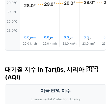
29.0°
29.
29.0°
29.0°C
29.0°
28.0°
27.0°C
25.0°C
23.0°C
0.0 mm
0.0 mm
0.0 mm
0.0 mm
0.0
↑
↑
↑
↑
20.0 km/h
22.0 km/h
23.0 km/h
23.0 km/h
23.0 
대기질 지수 in Ţarţūs, 시리아 🇸🇾
(AQI)
미국 EPA 지수
Environmental Protection Agency