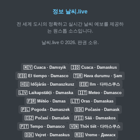
정보 날씨.live
전 세계 도시의 정확하고 실시간 날씨 예보를 제공하
는 원스톱 소스입니다.
날씨.live © 2026. 판권 소유.
🇲🇾
🇮🇩
Cuaca · Damsyik
Cuaca · Damaskus
🇪🇸
🇹🇷
El tiempo · Damasco
Hava durumu · Şam
🇭🇺
🇪🇪
Időjárás · Damaszkusz
Ilm · 다마스쿠스
🇱🇻
🇮🇹
Laikapstākļi · Damaska
Meteo · Damasco
🇫🇷
🇱🇹
Météo · Damas
Oras · Damaskas
🇵🇱
🇸🇰
Pogoda · Damaszek
Počasie · Damask
🇨🇿
🇫🇮
Počasí · Damašek
Sää · Damaskos
🇵🇹
🇻🇳
Tempo · Damasco
Thời tiết · 다마스쿠스
🇩🇰
🇷🇸
Vejret · Damaskus
Vreme · Дамаск