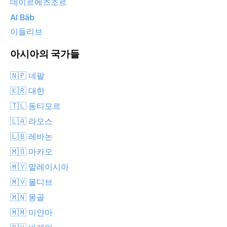
데이르에즈조르
Al Bāb
이들리브
아시아의 국가들
🇳🇵 네팔
🇰🇷 대한
🇹🇱 동티모르
🇱🇦 라오스
🇱🇧 레바논
🇲🇴 마카오
🇲🇾 말레이시아
🇲🇻 몰디브
🇲🇳 몽골
🇲🇲 미얀마