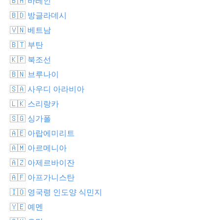
🇧🇭 바레인
🇧🇩 방글라데시
🇻🇳 베트남
🇧🇹 부탄
🇰🇵 북조선
🇧🇳 브루나이
🇸🇦 사우디 아라비아
🇱🇰 스리랑카
🇸🇬 싱가폴
🇦🇪 아랍에미리트
🇦🇲 아르메니아
🇦🇿 아제르바이잔
🇦🇫 아프가니스탄
🇮🇴 영국령 인도양 식민지
🇾🇪 예멘