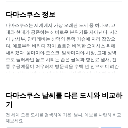
다마스쿠스 정보
다마스쿠스는 세계에서 가장 오래된 도시 중 하나로, 고
대와 현대가 공존하는 신비로운 분위기를 자아낸다. 시리
아 남서부, 안티레바논 산맥의 동쪽 기슭에 자리 잡았으
며, 예로부터 바라다 강이 흐르던 비옥한 오아시스 위에
세워졌다. 움마이야 모스크, 알하미디야 시장, 고대 성벽
으로 둘러싸인 올드 시티는 좁은 골목과 향신료 냄새, 전
통 수공예품이 어우러져 방문객을 수백 년 전으로 데려간
다. 도시는 사막과 산이 만나는 지점에 있어 건조하면서
도 뚜렷한 사계절의 변화를 느끼게 해준다.
쾨펜 기후 분류상 BSk(냉대 스텝 기후)에 속하는 다마스
다마스쿠스 날씨를 다른 도시와 비교하
쿠스는 여름철에는 덥고 건조하며 겨울에는 선선하고 가
기
끔 비가 내린다. 6월부터 9월까지 평균 최고 기온이
35~40°C까지 오르지만 습도가 낮아 그늘에서는 견딜 만
전 세계 모든 도시를 검색하여 기온, 날씨, 예보를 나란히 비교
하다. 겨울은 12월에서 2월 사이 평균 최저 기온이 1~3°C
해보세요.
까지 떨어지며, 드물게 눈이 내리기도 한다. 연간 강수량