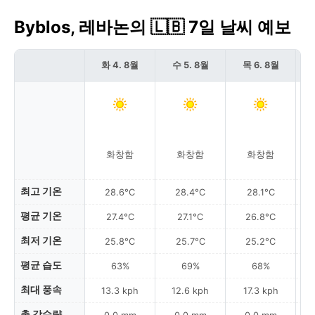
Byblos, 레바논의 🇱🇧 7일 날씨 예보
화 4. 8월
수 5. 8월
목 6. 8월
화창함
화창함
화창함
최고 기온
28.6°C
28.4°C
28.1°C
평균 기온
27.4°C
27.1°C
26.8°C
최저 기온
25.8°C
25.7°C
25.2°C
평균 습도
63%
69%
68%
최대 풍속
13.3 kph
12.6 kph
17.3 kph
총 강수량