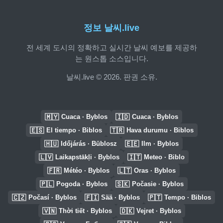
정보 날씨.live
전 세계 도시의 정확하고 실시간 날씨 예보를 제공하
는 원스톱 소스입니다.
날씨.live © 2026. 판권 소유.
🇲🇾
🇮🇩
Cuaca · Byblos
Cuaca · Byblos
🇪🇸
🇹🇷
El tiempo · Biblos
Hava durumu · Biblos
🇭🇺
🇪🇪
Időjárás · Büblosz
Ilm · Byblos
🇱🇻
🇮🇹
Laikapstākļi · Byblos
Meteo · Biblo
🇫🇷
🇱🇹
Météo · Byblos
Oras · Byblos
🇵🇱
🇸🇰
Pogoda · Byblos
Počasie · Byblos
🇨🇿
🇫🇮
🇵🇹
Počasí · Byblos
Sää · Byblos
Tempo · Biblos
🇻🇳
🇩🇰
Thời tiết · Byblos
Vejret · Byblos