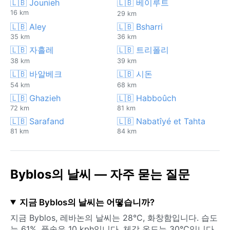
🇱🇧 Jounieh
🇱🇧 베이루트
16 km
29 km
🇱🇧 Aley
🇱🇧 Bsharri
35 km
36 km
🇱🇧 자흘레
🇱🇧 트리폴리
38 km
39 km
🇱🇧 바알베크
🇱🇧 시돈
54 km
68 km
🇱🇧 Ghazieh
🇱🇧 Habboûch
72 km
81 km
🇱🇧 Sarafand
🇱🇧 Nabatîyé et Tahta
81 km
84 km
Byblos의 날씨 — 자주 묻는 질문
지금 Byblos의 날씨는 어떻습니까?
지금 Byblos, 레바논의 날씨는 28°C, 화창함입니다. 습도
는 61%, 풍속은 10 kph입니다. 체감 온도는 30°C입니다.