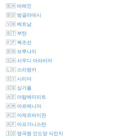
🇧🇭 바레인
🇧🇩 방글라데시
🇻🇳 베트남
🇧🇹 부탄
🇰🇵 북조선
🇧🇳 브루나이
🇸🇦 사우디 아라비아
🇱🇰 스리랑카
🇸🇾 시리아
🇸🇬 싱가폴
🇦🇪 아랍에미리트
🇦🇲 아르메니아
🇦🇿 아제르바이잔
🇦🇫 아프가니스탄
🇮🇴 영국령 인도양 식민지