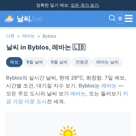
정확한 일기 예보
.
모든 국가 보기
.
☰
날씨.
live
🌐
다른
레바논
>
>
Byblos
날씨 in Byblos, 레바논 🇱🇧
예보
8월 날씨
9월 날씨
연평균
레바논 날씨
Byblos의 실시간 날씨, 현재 28°C, 화창함. 7일 예보,
시간별 조건, 대기질 지수 보기. Byblos는
레바논
—
모든 주요 도시의 날씨 보기
레바논
, 또는 둘러보기
지
금 가장 더운 도시
전 세계.