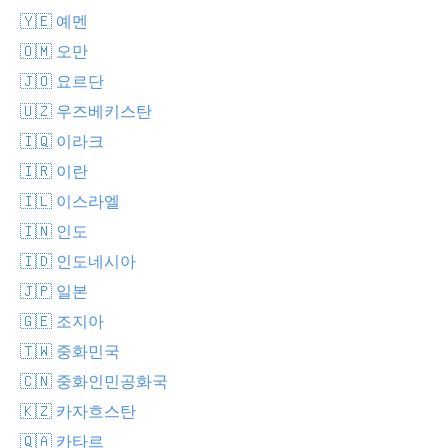
🇾🇪 예멘
🇴🇲 오만
🇯🇴 요르단
🇺🇿 우즈베키스탄
🇮🇶 이라크
🇮🇷 이란
🇮🇱 이스라엘
🇮🇳 인도
🇮🇩 인도네시아
🇯🇵 일본
🇬🇪 조지아
🇹🇼 중화민국
🇨🇳 중화인민공화국
🇰🇿 카자흐스탄
🇶🇦 카타르