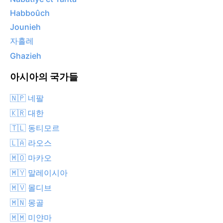
Habboûch
Jounieh
자흘레
Ghazieh
아시아의 국가들
🇳🇵 네팔
🇰🇷 대한
🇹🇱 동티모르
🇱🇦 라오스
🇲🇴 마카오
🇲🇾 말레이시아
🇲🇻 몰디브
🇲🇳 몽골
🇲🇲 미얀마