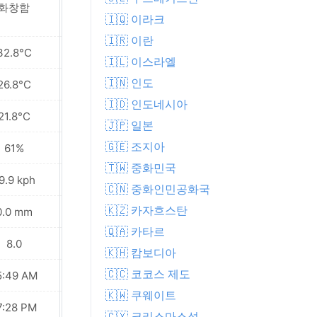
화창함
화창함
🇮🇶 이라크
🇮🇷 이란
32.8°C
38.6°C
🇮🇱 이스라엘
🇮🇳 인도
26.8°C
29.8°C
🇮🇩 인도네시아
21.8°C
22.4°C
🇯🇵 일본
🇬🇪 조지아
61%
44%
🇹🇼 중화민국
9.9 kph
25.2 kph
🇨🇳 중화인민공화국
🇰🇿 카자흐스탄
0.0 mm
0.0 mm
🇶🇦 카타르
8.0
9.0
🇰🇭 캄보디아
🇨🇨 코코스 제도
5:49 AM
05:49 AM
🇰🇼 쿠웨이트
7:28 PM
07:27 PM
🇨🇽 크리스마스섬