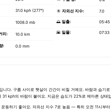
31.0 kph (277°)
☀️
자외선 지수:
7.0
🌅
일출:
05:45
1008.0 mb
🌇
일몰:
07:33
거리:
10.0 km
량:
0.0 mm
태입니다. 구름 사이로 햇살이 간간이 비칠 거예요. 바람과 습기로
서 31 kph의 바람이 불어요. 지금은 습도가 22%로 메마른 상태
 야외 운동하기 좋아요. 자외선 지수 7로 높음 — 특히 오전 11시부