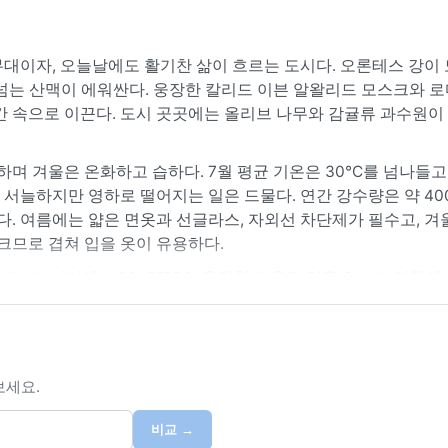
대이자, 오늘날에도 활기찬 삶이 흐르는 도시다. 오론테스 강이 
 넘는 산맥이 에워싼다. 웅장한 칼리드 이븐 알왈리드 모스크와 로
간 속으로 이끈다. 도시 곳곳에는 올리브 나무와 감귤류 과수원이
하며 겨울은 온화하고 습하다. 7월 평균 기온은 30°C를 넘나들고
으로 서늘하지만 영하로 떨어지는 일은 드물다. 연간 강수량은 약 40
다. 여름에는 얇은 면옷과 선글라스, 자외선 차단제가 필수고, 
크므로 겹쳐 입을 옷이 유용하다.
하다. 이 시기에는 20~25°C의 온화한 기온과 맑은 하늘이 여행
불어오는 시원한 바람이 더위를 식혀준다. 겨울철에는 때때로 강한
 현상으로는 봄과 가을에 사막에서 불어오는 뜨겁고 먼지 가득한 
니, 외출 시 마스크나 스카프를 챙기는 것이 현명하다.
보세요.
비교 →