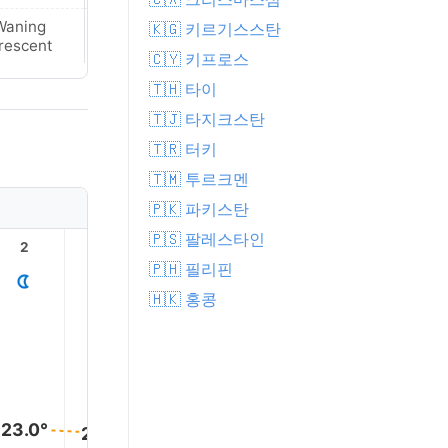
Waning
🇰🇬 키르기스스탄
New Moon
rescent
🇨🇾 키프로스
🇹🇭 타이
🇹🇯 타지크스탄
🇹🇷 터키
🇹🇲 투르크멘
🇵🇰 파키스탄
🇵🇸 팔레스타인
2
3
4
5
6
7
🇵🇭 필리핀
🇭🇰 홍콩
23.0°
23.0°
23.0°
22.0°
22.0°
22.0°