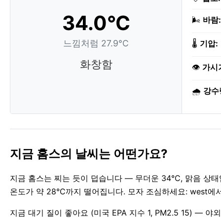
34.0°C
🌬️
바람:
느낌처럼 27.9°C
🌡️
기압:
화창함
👁️
가시
🌧️
강수
지금 홈스의 날씨는 어떤가요?
지금 홈스는 찌는 듯이 덥습니다 — 무더운 34°C, 맑음 상
온도가 약 28°C까지 떨어집니다. 모자 조심하세요: west에
지금 대기 질이 좋아요 (미국 EPA 지수 1, PM2.5 15) —