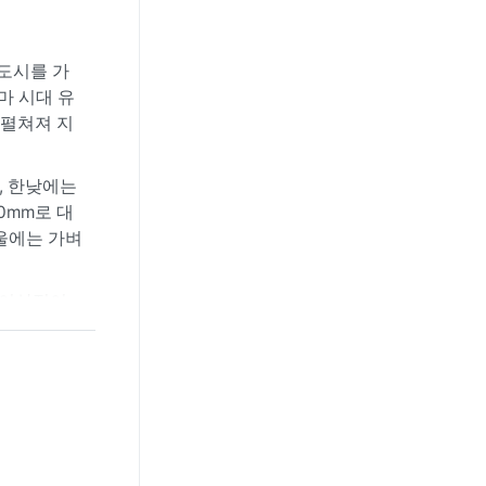
도시를 가
마 시대 유
 펼쳐져 지
, 한낮에는
0mm로 대
겨울에는 가벼
에 이상적이
 비바람이
바람인 '칸