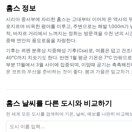
홈스 정보
시리아 중서부에 자리한 홈스는 고대부터 이어져 온 역사의 무
로지르며 비옥한 평야를 이루고, 주변으로는 해발 1,000m가
적, 바자르 거리에서 느껴지는 정취는 방문객을 수천 년의 시
중해 연안의 풍요로움을 자랑한다.
기후는 쾨펜 분류상 지중해성 기후(Csa)로, 여름은 덥고 건조
40°C까지 치솟기도 한다. 반면 1월 평균 기온은 7°C 안팎
부분 11월에서 3월 사이에 집중되며, 이맘때 공기는 촉촉해진
운 코트와 우산을 준비하는 것이 좋다. 봄과 가을은 일교차가 
날씨만 고려한다면 봄(3~5월)과 가을(10~11월)이 가장 쾌적
다. 여름은 무더위가 기승을 부리지만, 밤에는 지중해에서 
치며, 고지대에서는 드물게 눈이 내리기도 한다. 특이한 기상
홈스 날씨를 다른 도시와 비교하기
신'이 있다. 이 바람이 불면 시야가 흐려지고 기온이 급상승하
전 세계 모든 도시를 검색하여 기온, 날씨, 예보를 나란히 비교해