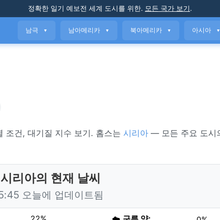
정확한 일기 예보
전 세계 도시를 위한
.
모든 국가 보기
.
남극
남아메리카
북아메리카
아시아
▼
▼
▼
간별 조건, 대기질 지수 보기. 홈스는
시리아
— 모든 주요 도시
 시리아의 현재 날씨
15:45 오늘에 업데이트됨
22%
☁️
구름 양:
0%