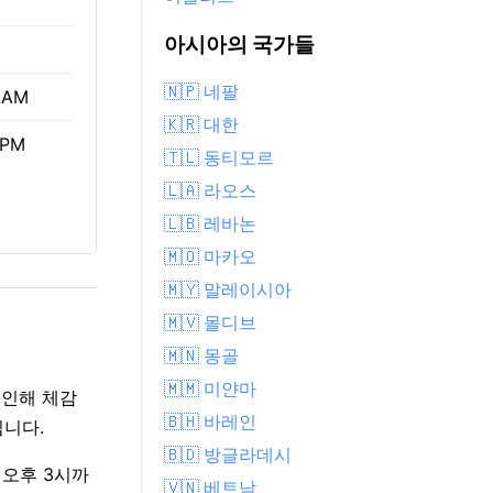
아시아의 국가들
🇳🇵 네팔
 AM
🇰🇷 대한
 PM
🇹🇱 동티모르
🇱🇦 라오스
🇱🇧 레바논
🇲🇴 마카오
🇲🇾 말레이시아
🇲🇻 몰디브
🇲🇳 몽골
🇲🇲 미얀마
 인해 체감
🇧🇭 바레인
입니다.
🇧🇩 방글라데시
터 오후 3시까
🇻🇳 베트남