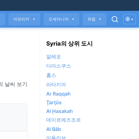
🌐
아프리카
오세아니아
유럽
▾
▼
▼
▼
▼
Syria의 상위 도시
알레포
다마스쿠스
홈스
의 날씨 보기
라타키아
Ar Raqqah
Ţarţūs
Al Ḩasakah
데이르에즈조르
Al Bāb
이들리브