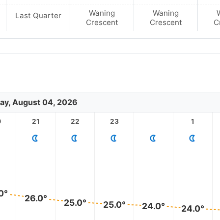
Waning
Waning
Last Quarter
Crescent
Crescent
C
ay, August 04, 2026
0
21
22
23
1
0°
26.0°
25.0°
25.0°
24.0°
24.0°