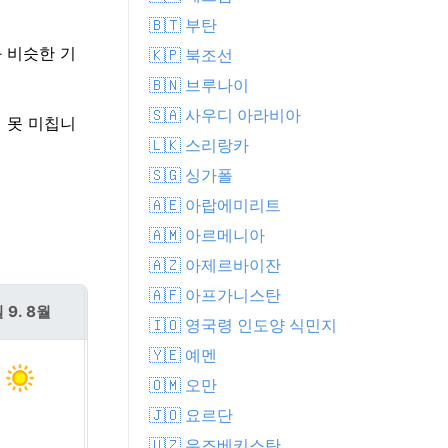
🇧🇹 부탄
과 비슷한 기
🇰🇵 북조선
🇧🇳 브루나이
🇸🇦 사우디 아라비아
게 못 미칩니
🇱🇰 스리랑카
🇸🇬 싱가폴
🇦🇪 아랍에미리트
🇦🇲 아르메니아
🇦🇿 아제르바이잔
🇦🇫 아프가니스탄
 9. 8월
월 10. 8월
🇮🇴 영국령 인도양 식민지
🇾🇪 예멘
🇴🇲 오만
🇯🇴 요르단
🇺🇿 우즈베키스탄