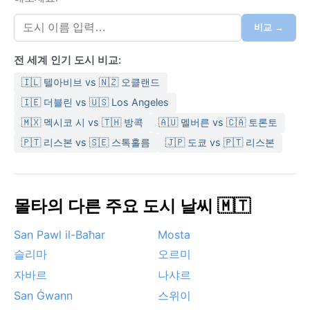
장 온화한 계절로, 낮에는 20°C 안팎의 기온이 유지되어
산책과 야외 활동에 이상적이다. 연간 강수량은 약
비교 →
550mm로 대부분 겨울에 집중된다.
전 세계 인기 도시 비교:
날씨 측면에서 가장 방문하기 좋은 시기는 4월에서 6월,
그리고 9월에서 10월이다. 이맘때는 무덥지도 않고 비도
🇮🇱 텔아비브 vs 🇳🇿 오클랜드
적어 쾌적하다. 여름철에는 시로코라는 사하라 사막에서
🇮🇪 더블린 vs 🇺🇸 Los Angeles
불어오는 뜨겁고 먼지 섞인 바람이 가끔 나타나 기온을
🇲🇽 멕시코 시 vs 🇹🇭 방콕
🇦🇺 멜버른 vs 🇨🇦 토론토
치솟게 하고 하늘을 뿌옇게 만든다. 겨울철에는 강한 바
🇵🇹 리스본 vs 🇸🇪 스톡홀름
🇯🇵 도쿄 vs 🇵🇹 리스본
람과 함께 갑작스러운 폭우가 내리기도 하지만, 눈은 거
의 볼 수 없다. 몰타 특유의 이 현상들은 비르키르카라의
일상에 변화를 주지만, 여행 계획에 큰 지장을 주지는 않
는다.
몰타의 다른 주요 도시 날씨 🇲🇹
San Pawl il-Baħar
Mosta
슬리마
오르미
자바르
나샤르
San Ġwann
스위이