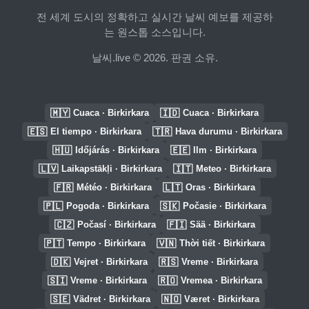
전 세계 도시의 정확하고 실시간 날씨 예보를 제공하
는 원스톱 소스입니다.
날씨.live © 2026. 판권 소유.
🇲🇾
🇮🇩
Cuaca · Birkirkara
Cuaca · Birkirkara
🇪🇸
🇹🇷
El tiempo · Birkirkara
Hava durumu · Birkirkara
🇭🇺
🇪🇪
Időjárás · Birkirkara
Ilm · Birkirkara
🇱🇻
🇮🇹
Laikapstākļi · Birkirkara
Meteo · Birkirkara
🇫🇷
🇱🇹
Météo · Birkirkara
Oras · Birkirkara
🇵🇱
🇸🇰
Pogoda · Birkirkara
Počasie · Birkirkara
🇨🇿
🇫🇮
Počasí · Birkirkara
Sää · Birkirkara
🇵🇹
🇻🇳
Tempo · Birkirkara
Thời tiết · Birkirkara
🇩🇰
🇷🇸
Vejret · Birkirkara
Vreme · Birkirkara
🇸🇮
🇷🇴
Vreme · Birkirkara
Vremea · Birkirkara
🇸🇪
🇳🇴
Vädret · Birkirkara
Været · Birkirkara