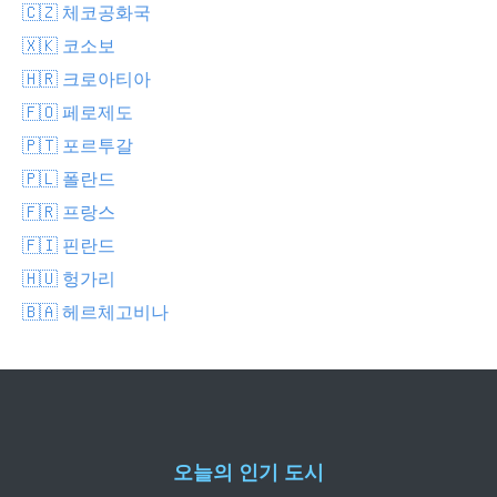
🇨🇿 체코공화국
🇽🇰 코소보
🇭🇷 크로아티아
🇫🇴 페로제도
🇵🇹 포르투갈
🇵🇱 폴란드
🇫🇷 프랑스
🇫🇮 핀란드
🇭🇺 헝가리
🇧🇦 헤르체고비나
오늘의 인기 도시