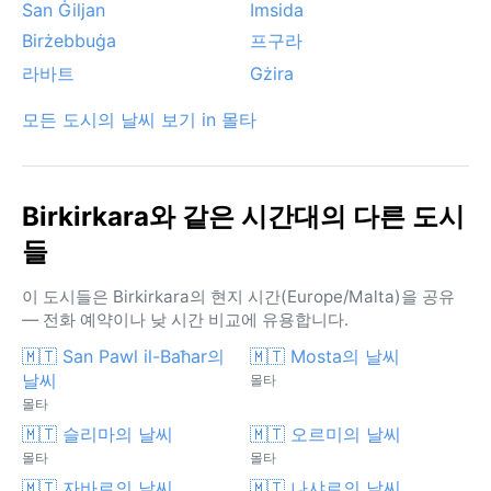
San Ġiljan
Imsida
Birżebbuġa
프구라
라바트
Gżira
모든 도시의 날씨 보기 in 몰타
Birkirkara와 같은 시간대의 다른 도시
들
이 도시들은 Birkirkara의 현지 시간(Europe/Malta)을 공유
— 전화 예약이나 낮 시간 비교에 유용합니다.
🇲🇹 San Pawl il-Baħar의
🇲🇹 Mosta의 날씨
날씨
몰타
몰타
🇲🇹 슬리마의 날씨
🇲🇹 오르미의 날씨
몰타
몰타
🇲🇹 자바르의 날씨
🇲🇹 나샤르의 날씨