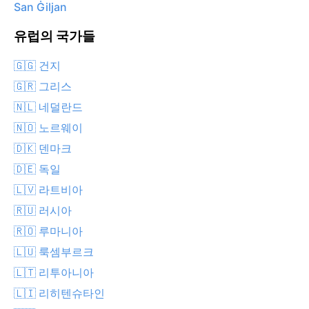
San Ġiljan
유럽의 국가들
🇬🇬 건지
🇬🇷 그리스
🇳🇱 네덜란드
🇳🇴 노르웨이
🇩🇰 덴마크
🇩🇪 독일
🇱🇻 라트비아
🇷🇺 러시아
🇷🇴 루마니아
🇱🇺 룩셈부르크
🇱🇹 리투아니아
🇱🇮 리히텐슈타인