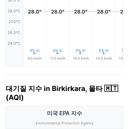
30.0°C
28.0°
28.0°
28.0°
28.0°
28.
28.0°C
27.0°C
26.0°C
24.0°C
4% 비
4% 비
5% 비
5% 비
5%
↑
↑
↑
↑
9.0 km/h
11.0 km/h
14.0 km/h
14.0 km/h
13.0 
대기질 지수 in Birkirkara, 몰타 🇲🇹
(AQI)
미국 EPA 지수
Environmental Protection Agency