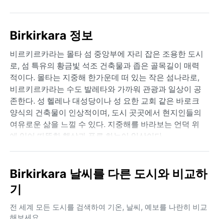
Birkirkara 정보
비르키르카라는 몰타 섬 중앙부에 자리 잡은 조용한 도시
로, 섬 특유의 황금빛 석조 건축물과 좁은 골목길이 매력
적이다. 몰타는 지중해 한가운데 떠 있는 작은 섬나라로,
비르키르카라는 수도 발레타와 가까워 관광과 일상이 공
존한다. 성 헬레나 대성당이나 성 요한 교회 같은 바로크
양식의 건축물이 인상적이며, 도시 곳곳에서 현지인들의
여유로운 삶을 느낄 수 있다. 지중해를 바라보는 언덕 위
에 있어 따뜻한 햇살과 푸른 하늘이 일상이다.
기후는 전형적인 지중해성 기후(Csa)로, 여름은 덥고 건
조하며 겨울은 온화하고 비가 많다. 6월부터 9월까지는
Birkirkara 날씨를 다른 도시와 비교하
기온이 30°C를 넘는 날이 많고 습도는 낮아 쾌적하지만,
기
강한 햇볕에 대비해 선크림과 얇은 면옷이 필수다. 겨울
(12~2월)은 평균 10~15°C로 서늘하고 비가 자주 내리니
전 세계 모든 도시를 검색하여 기온, 날씨, 예보를 나란히 비교
우산과 가벼운 겉옷을 챙기는 것이 좋다. 봄과 가을은 가
해보세요.