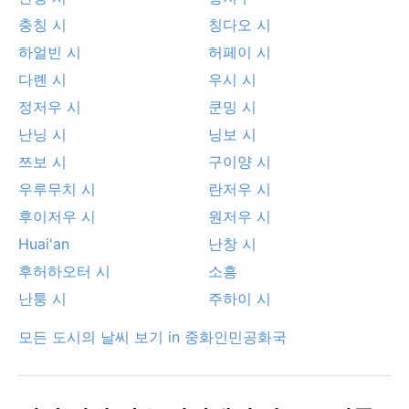
충칭 시
칭다오 시
하얼빈 시
허페이 시
다롄 시
우시 시
정저우 시
쿤밍 시
난닝 시
닝보 시
쯔보 시
구이양 시
우루무치 시
란저우 시
후이저우 시
원저우 시
Huai'an
난창 시
후허하오터 시
소흥
난퉁 시
주하이 시
모든 도시의 날씨 보기 in 중화인민공화국