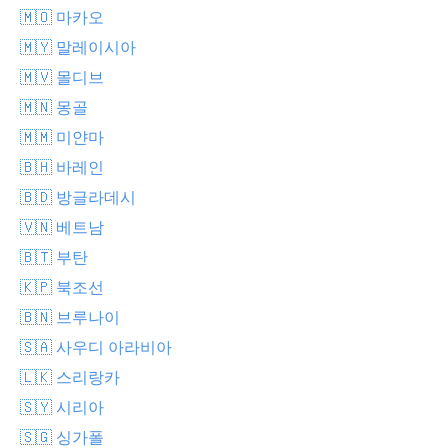
🇲🇴 마카오
🇲🇾 말레이시아
🇲🇻 몰디브
🇲🇳 몽골
🇲🇲 미얀마
🇧🇭 바레인
🇧🇩 방글라데시
🇻🇳 베트남
🇧🇹 부탄
🇰🇵 북조선
🇧🇳 브루나이
🇸🇦 사우디 아라비아
🇱🇰 스리랑카
🇸🇾 시리아
🇸🇬 싱가폴