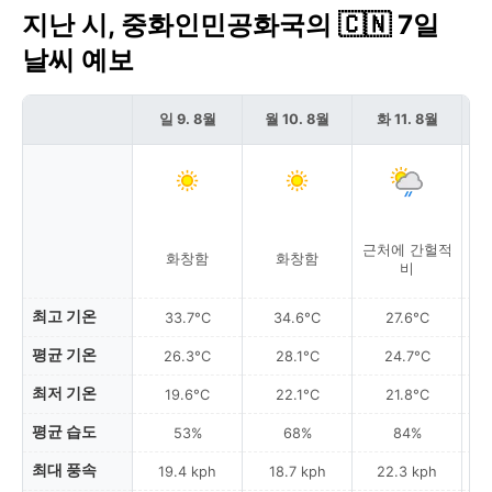
지난 시, 중화인민공화국의 🇨🇳 7일
날씨 예보
일 9. 8월
월 10. 8월
화 11. 8월
근처에 간헐적
화창함
화창함
비
최고 기온
33.7°C
34.6°C
27.6°C
평균 기온
26.3°C
28.1°C
24.7°C
최저 기온
19.6°C
22.1°C
21.8°C
평균 습도
53%
68%
84%
최대 풍속
19.4 kph
18.7 kph
22.3 kph