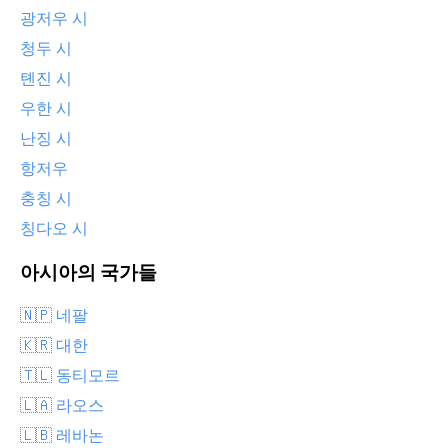
광저우 시
청두 시
톈진 시
우한 시
난징 시
항저우
충칭 시
칭다오 시
아시아의 국가들
🇳🇵 네팔
🇰🇷 대한
🇹🇱 동티모르
🇱🇦 라오스
🇱🇧 레바논