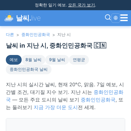
정확한 일기 예보
.
모든 국가 보기
.
☰
날씨.
live
🌐
다른
중화인민공화국
지난 시
>
>
날씨 in 지난 시, 중화인민공화국 🇨🇳
예보
8월 날씨
9월 날씨
연평균
중화인민공화국 날씨
지난 시의 실시간 날씨, 현재 20°C, 맑음. 7일 예보, 시
간별 조건, 대기질 지수 보기. 지난 시는
중화인민공화
국
— 모든 주요 도시의 날씨 보기
중화인민공화국
, 또
는 둘러보기
지금 가장 더운 도시
전 세계.