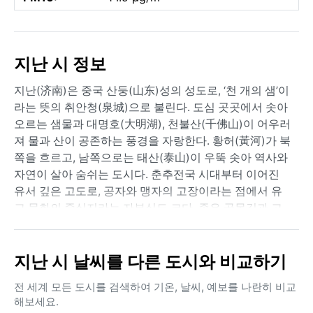
지난 시 정보
지난(济南)은 중국 산둥(山东)성의 성도로, ‘천 개의 샘’이
라는 뜻의 취안청(泉城)으로 불린다. 도심 곳곳에서 솟아
오르는 샘물과 대명호(大明湖), 천불산(千佛山)이 어우러
져 물과 산이 공존하는 풍경을 자랑한다. 황허(黃河)가 북
쪽을 흐르고, 남쪽으로는 태산(泰山)이 우뚝 솟아 역사와
자연이 살아 숨쉬는 도시다. 춘추전국 시대부터 이어진
유서 깊은 고도로, 공자와 맹자의 고장이라는 점에서 유
교 문화의 중심지라는 자부심도 크다. 좁은 골목길과 고
풍스러운 정자, 현대적인 고층 빌딩이 공존하며 북중국
특유의 소박하면서도 활기찬 분위기가 느껴진다.
지난 시 날씨를 다른 도시와 비교하기
기후는 쾨펜 구분 Dwa, 즉 겨울이 건조하고 여름은 덥고
습한 대륙성 기후다. 여름철 평균 기온은 27°C 안팎으로
전 세계 모든 도시를 검색하여 기온, 날씨, 예보를 나란히 비교
무덥고 장마의 영향으로 강수량이 연간 600~700mm 중
해보세요.