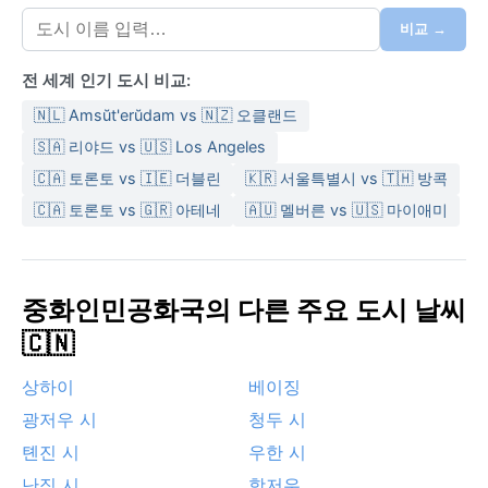
70% 이상이 6~8월에 집중된다. 습도가 높아 끈적끈적한
더위가 이어지므로 통기성 좋은 면 소재 옷과 우산이 필
비교 →
수다. 겨울은 1월 평균 기온이 -1°C 내외로 건조하고 맑은
전 세계 인기 도시 비교:
날이 많지만, 바람이 불면 체감 온도가 더 낮아진다. 패딩
이나 두꺼운 코트, 보습제가 필요하다. 봄과 가을은 비교
🇳🇱 Amsŭt'erŭdam vs 🇳🇿 오클랜드
적 온화하고 강수량도 적어 쾌적한 편이다.
🇸🇦 리야드 vs 🇺🇸 Los Angeles
기상학적으로 가장 여행하기 좋은 시기는 3~5월의 봄과
🇨🇦 토론토 vs 🇮🇪 더블린
🇰🇷 서울특별시 vs 🇹🇭 방콕
9~11월의 가을이다. 이맘때면 샘물이 가장 맑고 공기도
🇨🇦 토론토 vs 🇬🇷 아테네
🇦🇺 멜버른 vs 🇺🇸 마이애미
상쾌하다. 다만 봄철에는 내몽골 고원에서 불어오는 황사
(黃砂)가 도시를 덮는 경우가 있으니 마스크를 준비하는
것이 좋다. 여름철에는 태풍의 영향을 간접적으로 받아
폭우가 쏟아지기도 하지만, 대부분 내륙까지 세력을 유지
중화인민공화국의 다른 주요 도시 날씨
하지는 못한다. 겨울은 눈이 드물고 건조하지만 가끔 한
🇨🇳
파가 몰아쳐 기온이 영하 10°C까지 떨어질 수 있다. 전반
적으로 사계절이 뚜렷하고 각 계절마다 다른 매력이 있는
상하이
베이징
도시다.
광저우 시
청두 시
톈진 시
우한 시
난징 시
항저우