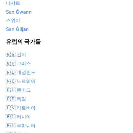
나샤르
San Ġwann
스위이
San Ġiljan
유럽의 국가들
🇬🇬 건지
🇬🇷 그리스
🇳🇱 네덜란드
🇳🇴 노르웨이
🇩🇰 덴마크
🇩🇪 독일
🇱🇻 라트비아
🇷🇺 러시아
🇷🇴 루마니아