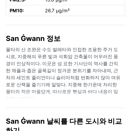
PM10:
26.7 µg/m³
San Ġwann 정보
몰타의 산 조완은 수도 발레타와 인접한 조용한 주거 도
시로, 지중해의 푸른 빛과 석회암 건축물이 어우러진 풍
경이 인상적이다. 이곳은 성 요한 기사단의 역사를 간직
한 채플과 좁은 골목길이 정겨운 분위기를 자아내며, 근
처의 세인트 줄리안이나 슬리마처럼 번화하지 않아 여유
로운 산책을 즐기기에 알맞다. 지중해 한가운데 자리한
몰타의 작은 마을답게, 따사로운 햇살과 바다 내음이 일
상에 스며든다.
기후는 쾨펜 분류상 Csa인 전형적인 지중해성 기후로, 여
름은 덥고 건조하며 겨울은 온화하고 습하다. 7월과 8월
San Ġwann 날씨를 다른 도시와 비교
에는 낮 기온이 30도 이상 오르고 습도가 낮아 쾌적하지
하기
만, 강한 자외선에 대비해 선크림과 모자가 필수다. 겨울