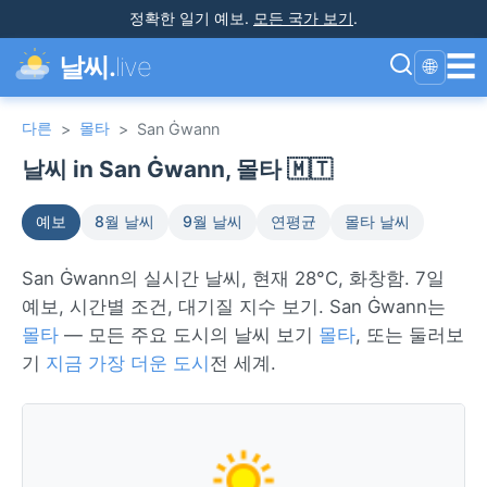
정확한 일기 예보
.
모든 국가 보기
.
☰
날씨.
live
🌐
다른
몰타
>
>
San Ġwann
날씨 in San Ġwann, 몰타 🇲🇹
예보
8월 날씨
9월 날씨
연평균
몰타 날씨
San Ġwann의 실시간 날씨, 현재 28°C, 화창함. 7일
예보, 시간별 조건, 대기질 지수 보기. San Ġwann는
몰타
— 모든 주요 도시의 날씨 보기
몰타
, 또는 둘러보
기
지금 가장 더운 도시
전 세계.