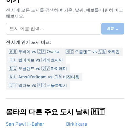
은 12월부터 2월까지 평균 10~15도로 서늘하며, 비가 자
전 세계 모든 도시를 검색하여 기온, 날씨, 예보를 나란히 비교
주 내리므로 방수 재킷과 우산을 챙기는 것이 좋다. 연중
해보세요.
강수량은 500mm 내외로 대부분 겨울에 집중되며, 봄과
가을은 온화하고 건조해 가장 활동하기 좋은 계절이다.
비교 →
날씨 측면에서 산 조완을 방문하기 가장 좋은 시기는 4월
전 세계 인기 도시 비교:
에서 6월, 그리고 9월에서 10월이다. 이 시기에는 낮 기
온이 20도 중후반으로 쾌적하고, 해변가 산책이나 역사
🇦🇪 두바이 vs 🇯🇵 Osaka
🇳🇿 오클랜드 vs 🇻🇳 호찌민
유적 탐방에 이상적이다. 주목할 만한 현상으로는 여름철
🇮🇱 텔아비브 vs 🇻🇳 호찌민
뜨거운 시로코 바람이 사하라 사막의 먼지를 실어와 하늘
🇳🇿 오클랜드 vs 🇺🇸 마이애미
을 뿌옇게 만들 때가 있다. 눈은 거의 내리지 않으며, 허리
🇳🇱 Amsŭt'erŭdam vs 🇹🇷 비잔티움
케인이나 몬순의 영향도 없어 안정적인 일기가 이어진다.
겨울철에는 간헐적인 강풍이 불 수 있지만 대체로 온화한
🇮🇹 밀라노 vs 🇰🇷 서울특별시
지중해의 정취가 일 년 내내 이 도시를 감싼다.
몰타의 다른 주요 도시 날씨 🇲🇹
San Pawl il-Baħar
Birkirkara