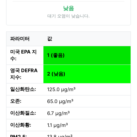
낮음
대기 오염이 낮습니다.
파라미터
값
미국 EPA 지
1 (좋음)
수:
영국 DEFRA
2 (낮음)
지수:
일산화탄소:
125.0 µg/m³
오존:
65.0 µg/m³
이산화질소:
6.7 µg/m³
이산화황:
1.1 µg/m³
PM2.5:
13.8 µg/m³