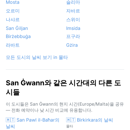
Mosta
슬리마
오르미
자바르
나샤르
스위이
San Ġiljan
Imsida
Birżebbuġa
프구라
라바트
Gżira
모든 도시의 날씨 보기 in 몰타
San Ġwann와 같은 시간대의 다른 도
시들
이 도시들은 San Ġwann의 현지 시간(Europe/Malta)을 공유
— 전화 예약이나 낮 시간 비교에 유용합니다.
🇲🇹 San Pawl il-Baħar의
🇲🇹 Birkirkara의 날씨
날씨
몰타