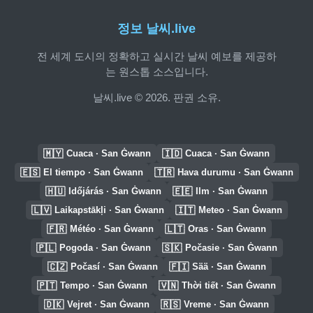
정보 날씨.live
전 세계 도시의 정확하고 실시간 날씨 예보를 제공하
는 원스톱 소스입니다.
날씨.live © 2026. 판권 소유.
🇲🇾
🇮🇩
Cuaca · San Ġwann
Cuaca · San Ġwann
🇪🇸
🇹🇷
El tiempo · San Ġwann
Hava durumu · San Ġwann
🇭🇺
🇪🇪
Időjárás · San Ġwann
Ilm · San Ġwann
🇱🇻
🇮🇹
Laikapstākļi · San Ġwann
Meteo · San Ġwann
🇫🇷
🇱🇹
Météo · San Ġwann
Oras · San Ġwann
🇵🇱
🇸🇰
Pogoda · San Ġwann
Počasie · San Ġwann
🇨🇿
🇫🇮
Počasí · San Ġwann
Sää · San Ġwann
🇵🇹
🇻🇳
Tempo · San Ġwann
Thời tiết · San Ġwann
🇩🇰
🇷🇸
Vejret · San Ġwann
Vreme · San Ġwann