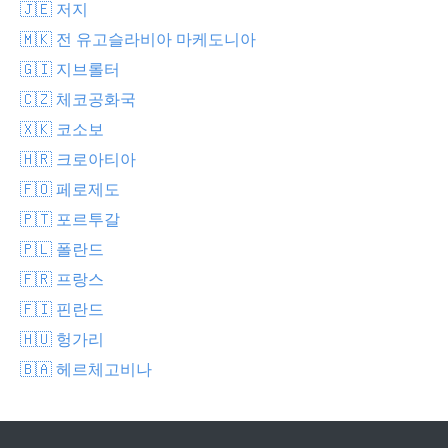
🇯🇪 저지
🇲🇰 전 유고슬라비아 마케도니아
🇬🇮 지브롤터
🇨🇿 체코공화국
🇽🇰 코소보
🇭🇷 크로아티아
🇫🇴 페로제도
🇵🇹 포르투갈
🇵🇱 폴란드
🇫🇷 프랑스
🇫🇮 핀란드
🇭🇺 헝가리
🇧🇦 헤르체고비나