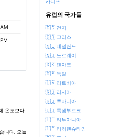
카디프
유럽의 국가들
 AM
🇬🇬 건지
🇬🇷 그리스
 PM
🇳🇱 네덜란드
🇳🇴 노르웨이
🇩🇰 덴마크
🇩🇪 독일
🇱🇻 라트비아
🇷🇺 러시아
🇷🇴 루마니아
🇱🇺 룩셈부르크
실제 온도보다
🇱🇹 리투아니아
🇱🇮 리히텐슈타인
없습니다. 오늘