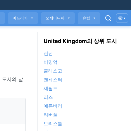
🌐
아프리카
오세아니아
유럽
▾
▼
▼
▼
▼
United Kingdom의 상위 도시
런던
버밍엄
글래스고
 도시의 날
맨체스터
셰필드
리즈
에든버러
리버풀
브리스틀