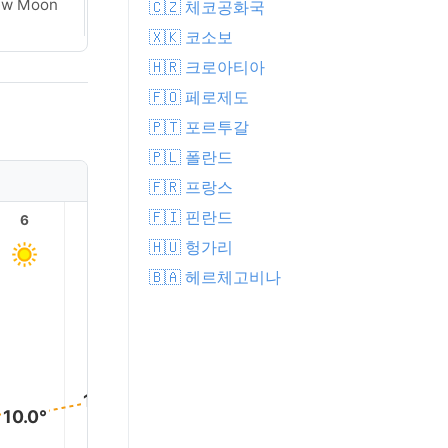
ew Moon
New Moon
🇨🇿 체코공화국
🇽🇰 코소보
🇭🇷 크로아티아
🇫🇴 페로제도
🇵🇹 포르투갈
🇵🇱 폴란드
🇫🇷 프랑스
🇫🇮 핀란드
6
7
8
9
10
11
🇭🇺 헝가리
🇧🇦 헤르체고비나
19.0°
18.0°
16.0°
14.0°
12.0°
10.0°