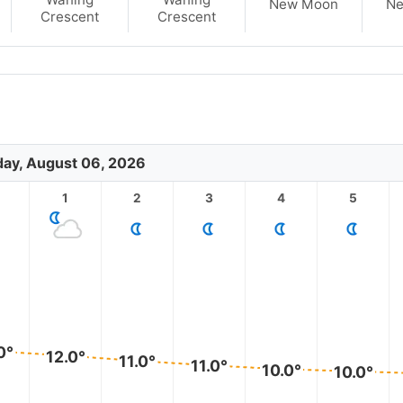
New Moon
N
Crescent
Crescent
ay, August 06, 2026
1
2
3
4
5
0°
12.0°
11.0°
11.0°
10.0°
10.0°