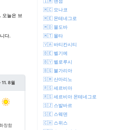
🇮🇲 맨섬
🇲🇨 모나코
. 오늘은 브
🇲🇪 몬테네그로
🇲🇩 몰도바
🇲🇹 몰타
입니다.
🇻🇦 바티칸시티
🇧🇪 벨기에
🇧🇾 벨로루시
🇧🇬 불가리아
🇸🇲 산마리노
 11. 8월
수 12. 8월
🇷🇸 세르비아
🇷🇸 세르비아 몬테네그로
🇸🇯 스발바르
🇸🇪 스웨덴
🇨🇭 스위스
화창함
화창함