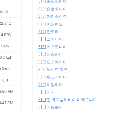
🇸🇰 슬로바키아
🇸🇮 슬로베니아
30.6°C
30.4°C
🇮🇸 아이슬란드
22.3°C
22.7°C
🇮🇪 아일랜드
🇦🇩 안도라
14.9°C
16.6°C
🇦🇱 알바니아
54%
51%
🇪🇪 에스토니아
🇪🇸 에스파냐
6.2 kph
21.6 kph
🇦🇹 오스트리아
0.0 mm
0.0 mm
🇦🇽 올란드 제도
🇺🇦 우크라이나
8.0
8.0
🇮🇹 이탈리아
5:50 AM
05:51 AM
🇯🇪 저지
🇲🇰 전 유고슬라비아 마케도니아
8:41 PM
08:39 PM
🇬🇮 지브롤터