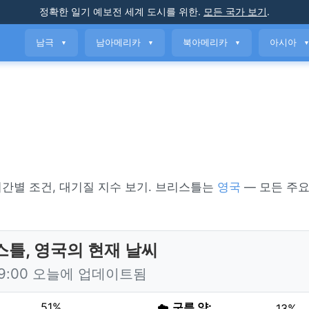
정확한 일기 예보
전 세계 도시를 위한
.
모든 국가 보기
.
남극
남아메리카
북아메리카
아시아
▼
▼
▼
, 시간별 조건, 대기질 지수 보기. 브리스틀는
영국
— 모든 주요
.
틀, 영국의 현재 날씨
19:00 오늘에 업데이트됨
51%
☁️
구름 양:
13%