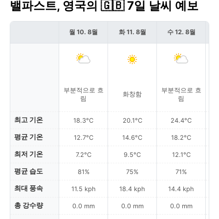
밸파스트, 영국의 🇬🇧 7일 날씨 예보
월 10. 8월
화 11. 8월
수 12. 8월
부분적으로 흐
부분적으로 흐
부
화창함
림
림
최고 기온
18.3°C
20.1°C
24.4°C
평균 기온
12.7°C
14.6°C
18.2°C
최저 기온
7.2°C
9.5°C
12.1°C
평균 습도
81%
75%
71%
최대 풍속
11.5 kph
18.4 kph
14.4 kph
총 강수량
0.0 mm
0.0 mm
0.0 mm