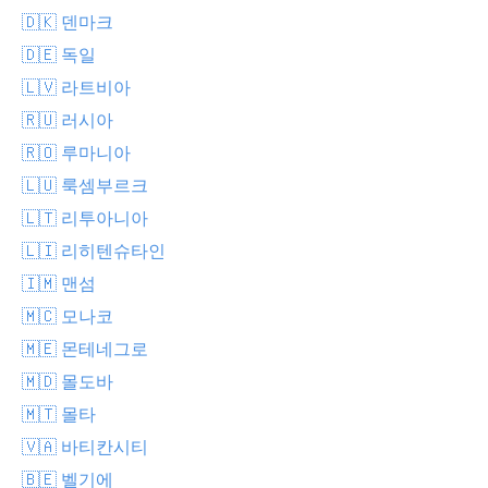
🇩🇰 덴마크
🇩🇪 독일
🇱🇻 라트비아
🇷🇺 러시아
🇷🇴 루마니아
🇱🇺 룩셈부르크
🇱🇹 리투아니아
🇱🇮 리히텐슈타인
🇮🇲 맨섬
🇲🇨 모나코
🇲🇪 몬테네그로
🇲🇩 몰도바
🇲🇹 몰타
🇻🇦 바티칸시티
🇧🇪 벨기에