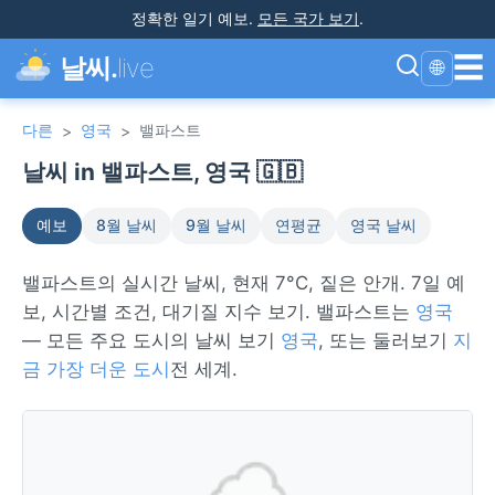
정확한 일기 예보
.
모든 국가 보기
.
☰
날씨.
live
🌐
다른
영국
밸파스트
>
>
날씨 in 밸파스트, 영국 🇬🇧
예보
8월 날씨
9월 날씨
연평균
영국 날씨
밸파스트의 실시간 날씨, 현재 7°C, 짙은 안개. 7일 예
보, 시간별 조건, 대기질 지수 보기. 밸파스트는
영국
— 모든 주요 도시의 날씨 보기
영국
, 또는 둘러보기
지
금 가장 더운 도시
전 세계.