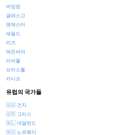
버밍엄
글래스고
맨체스터
셰필드
리즈
에든버러
리버풀
브리스틀
카디프
유럽의 국가들
🇬🇬 건지
🇬🇷 그리스
🇳🇱 네덜란드
🇳🇴 노르웨이