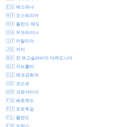
🇪🇸 에스파냐
🇦🇹 오스트리아
🇦🇽 올란드 제도
🇺🇦 우크라이나
🇮🇹 이탈리아
🇯🇪 저지
🇲🇰 전 유고슬라비아 마케도니아
🇬🇮 지브롤터
🇨🇿 체코공화국
🇽🇰 코소보
🇭🇷 크로아티아
🇫🇴 페로제도
🇵🇹 포르투갈
🇵🇱 폴란드
🇫🇷 프랑스