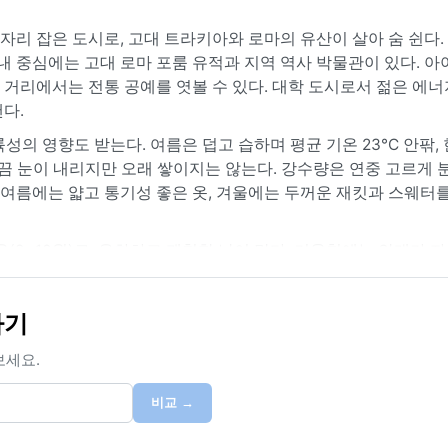
리 잡은 도시로, 고대 트라키아와 로마의 유산이 살아 숨 쉰다.
내 중심에는 고대 로마 포룸 유적과 지역 역사 박물관이 있다. 
거리에서는 전통 공예를 엿볼 수 있다. 대학 도시로서 젊은 에너
다.
륙성의 영향도 받는다. 여름은 덥고 습하며 평균 기온 23°C 안팎,
 가끔 눈이 내리지만 오래 쌓이지는 않는다. 강수량은 연중 고르게 
은 여름에는 얇고 통기성 좋은 옷, 겨울에는 두꺼운 재킷과 스웨터
(9~10월)로, 온화하고 쾌청한 날이 많다. 겨울철에는 안개가 자
나 몬순 같은 극단적인 현상은 드물다. 산에서 불어오는 시원한 
비교적 온화한 편이라, 언제 찾아도 각 계절의 매력을 느낄 수 있
하기
보세요.
비교 →