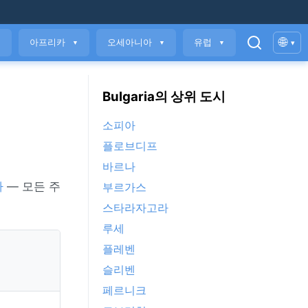
🌐
아프리카
오세아니아
유럽
▾
▼
▼
▼
▼
Bulgaria의 상위 도시
소피아
플로브디프
바르나
아
— 모든 주
부르가스
스타라자고라
루세
플레벤
슬리벤
페르니크