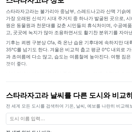
스타라자고라 정보
스타라자고라는 불가리아 중남부, 스레드나고라 산맥 기슭에 자
가장 오래된 신석기 시대 주거지 중 하나가 발굴된 곳으로, 시
원은 동물원과 천문대를 갖춘 시민들의 휴식처이며, 수공예품 
고, 곳곳에 녹지가 많아 조용하면서도 활기찬 분위기를 자아낸
기후는 쾨펜 구분상 Cfa, 즉 온난 습윤 기후대에 속하지만 대
35°C를 넘기도 한다. 겨울은 비교적 춥고 평균 0°C 내외로
과 초여름에 다소 많고, 습도는 여름철에 높아진다. 여행 짐
것이 좋다.
날씨 면에서 가장 방문하기 좋은 시기는 늦봄(5~6월)과 초가을
름철에는 돌풍을 동반한 뇌우가 나타날 수 있으나, 허리케인이
위를 식혀주기도 한다. 전반적으로 사계절이 뚜렷하고 기후가 
스타라자고라 날씨를 다른 도시와 비교
전 세계 모든 도시를 검색하여 기온, 날씨, 예보를 나란히 비교해