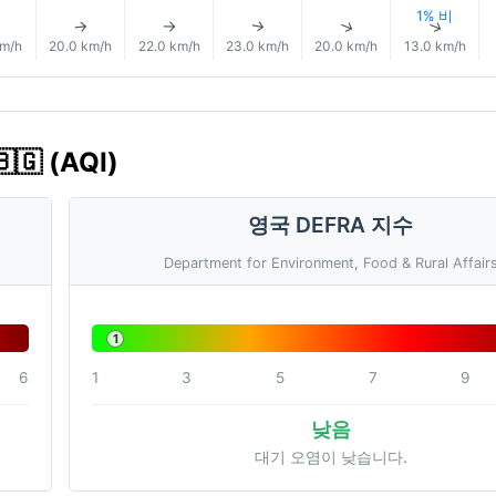
1% 비
↑
↑
↑
↑
↑
↑
km/h
20.0 km/h
22.0 km/h
23.0 km/h
20.0 km/h
13.0 km/h
 (AQI)
영국 DEFRA 지수
Department for Environment, Food & Rural Affair
1
6
1
3
5
7
9
낮음
대기 오염이 낮습니다.