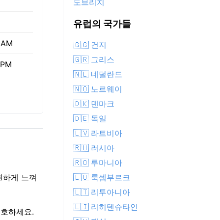
도브리치
유럽의 국가들
 AM
🇬🇬 건지
🇬🇷 그리스
 PM
🇳🇱 네덜란드
🇳🇴 노르웨이
🇩🇰 덴마크
🇩🇪 독일
🇱🇻 라트비아
🇷🇺 러시아
🇷🇴 루마니아
🇱🇺 룩셈부르크
원하게 느껴
🇱🇹 리투아니아
🇱🇮 리히텐슈타인
보호하세요.