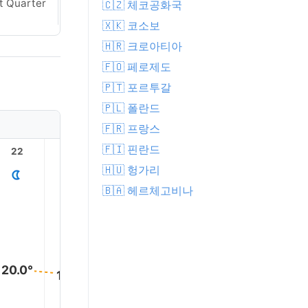
t Quarter
🇨🇿 체코공화국
Crescent
🇽🇰 코소보
🇭🇷 크로아티아
🇫🇴 페로제도
🇵🇹 포르투갈
🇵🇱 폴란드
🇫🇷 프랑스
🇫🇮 핀란드
22
23
1
2
3
🇭🇺 헝가리
🇧🇦 헤르체고비나
20.0°
18.0°
18.0°
17.0°
16.0°
16.0°