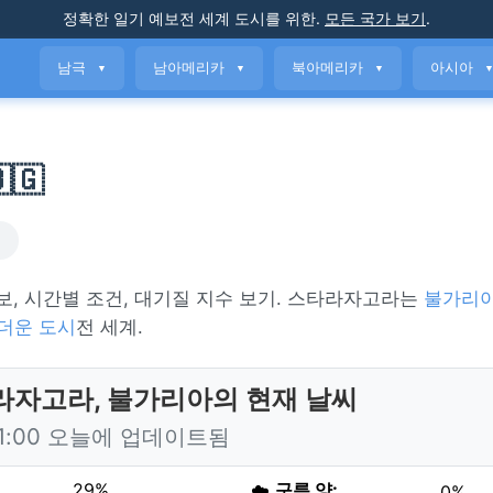
정확한 일기 예보
전 세계 도시를 위한
.
모든 국가 보기
.
남극
남아메리카
북아메리카
아시아
▼
▼
▼
🇬
씨
예보, 시간별 조건, 대기질 지수 보기. 스타라자고라는
불가리
 더운 도시
전 세계.
라자고라, 불가리아의 현재 날씨
11:00 오늘에 업데이트됨
29%
☁️
구름 양:
0%