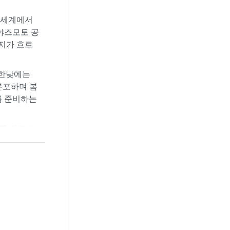
 세계에서
아야즈모토 공
지가 흐르
 한낮에는
분포하며 봄
를 준비하는
주 끼고 여
바람이 더
는 도시다.