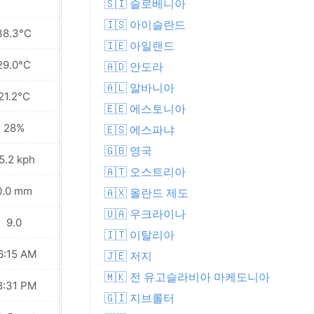
🇸🇮 슬로베니아
🇮🇸 아이슬란드
38.3°C
37.9°C
🇮🇪 아일랜드
29.0°C
28.8°C
🇦🇩 안도라
🇦🇱 알바니아
21.2°C
19.9°C
🇪🇪 에스토니아
28%
34%
🇪🇸 에스파냐
🇬🇧 영국
5.2 kph
17.6 kph
🇦🇹 오스트리아
0.0 mm
0.0 mm
🇦🇽 올란드 제도
🇺🇦 우크라이나
9.0
9.0
🇮🇹 이탈리아
6:15 AM
06:16 AM
🇯🇪 저지
🇲🇰 전 유고슬라비아 마케도니아
8:31 PM
08:30 PM
🇬🇮 지브롤터
Waning