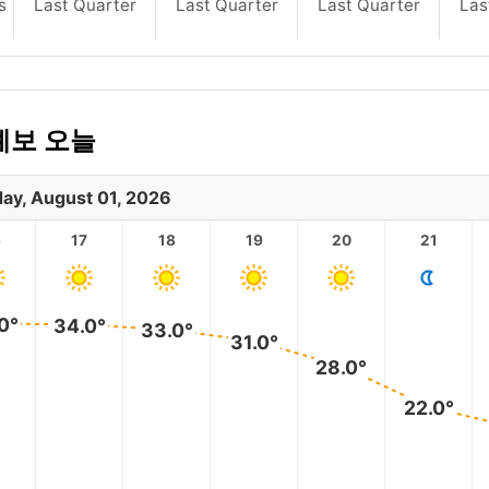
s
Last Quarter
Last Quarter
Last Quarter
Las
예보 오늘
day, August 01, 2026
6
17
18
19
20
21
0°
34.0°
33.0°
31.0°
28.0°
22.0°