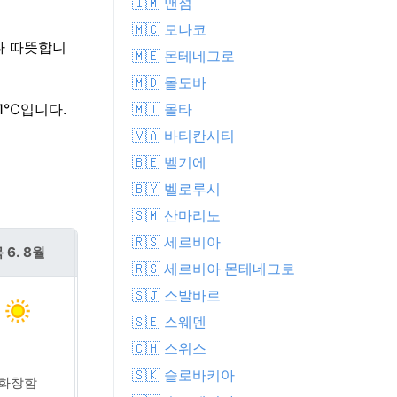
🇮🇲 맨섬
🇲🇨 모나코
보다 따뜻합니
🇲🇪 몬테네그로
🇲🇩 몰도바
🇲🇹 몰타
1°C입니다.
🇻🇦 바티칸시티
🇧🇪 벨기에
🇧🇾 벨로루시
🇸🇲 산마리노
🇷🇸 세르비아
 6. 8월
금 7. 8월
🇷🇸 세르비아 몬테네그로
🇸🇯 스발바르
🇸🇪 스웨덴
🇨🇭 스위스
🇸🇰 슬로바키아
화창함
화창함