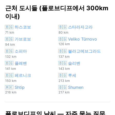
근처 도시들 (플로브디프에서 300km
이내)
🇧🇬 하스코보
🇧🇬 스타라자고라
71 km
80 km
🇧🇬 가브로보
🇧🇬 Veliko Tŭrnovo
126 km
94 km
🇧🇬 소피아
🇧🇬 블라고에브그라드
132 km
137 km
🇧🇬 플레벤
🇧🇬 슬리벤
141 km
143 km
🇧🇬 페르니크
🇧🇬 루세
150 km
213 km
🇲🇰 Shtip
🇧🇬 Shumen
216 km
217 km
플로브디프의 날씨 — 자주 묻는 질문