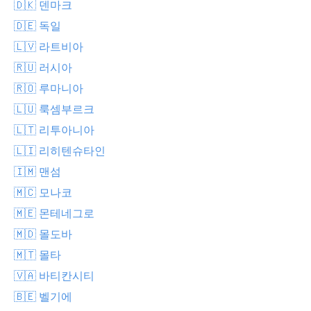
🇩🇰 덴마크
🇩🇪 독일
🇱🇻 라트비아
🇷🇺 러시아
🇷🇴 루마니아
🇱🇺 룩셈부르크
🇱🇹 리투아니아
🇱🇮 리히텐슈타인
🇮🇲 맨섬
🇲🇨 모나코
🇲🇪 몬테네그로
🇲🇩 몰도바
🇲🇹 몰타
🇻🇦 바티칸시티
🇧🇪 벨기에