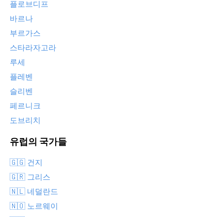
플로브디프
바르나
부르가스
스타라자고라
루세
플레벤
슬리벤
페르니크
도브리치
유럽의 국가들
🇬🇬 건지
🇬🇷 그리스
🇳🇱 네덜란드
🇳🇴 노르웨이