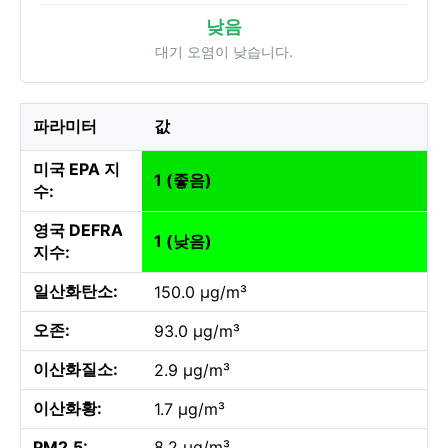
낮음
대기 오염이 낮습니다.
파라미터
값
미국 EPA 지
1 (좋음)
수:
영국 DEFRA
1 (낮음)
지수:
일산화탄소:
150.0 µg/m³
오존:
93.0 µg/m³
이산화질소:
2.9 µg/m³
이산화황:
1.7 µg/m³
PM2.5:
8.2 µg/m³