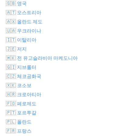
🇬🇧 영국
🇦🇹 오스트리아
🇦🇽 올란드 제도
🇺🇦 우크라이나
🇮🇹 이탈리아
🇯🇪 저지
🇲🇰 전 유고슬라비아 마케도니아
🇬🇮 지브롤터
🇨🇿 체코공화국
🇽🇰 코소보
🇭🇷 크로아티아
🇫🇴 페로제도
🇵🇹 포르투갈
🇵🇱 폴란드
🇫🇷 프랑스