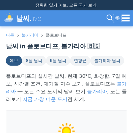
정확한 일기 예보
.
모든 국가 보기
.
☰
날씨.
live
🌐
다른
불가리아
플로브디프
>
>
날씨 in 플로브디프, 불가리아 🇧🇬
예보
8월 날씨
9월 날씨
연평균
불가리아 날씨
플로브디프의 실시간 날씨, 현재 30°C, 화창함. 7일 예
보, 시간별 조건, 대기질 지수 보기. 플로브디프는
불가
리아
— 모든 주요 도시의 날씨 보기
불가리아
, 또는 둘
러보기
지금 가장 더운 도시
전 세계.