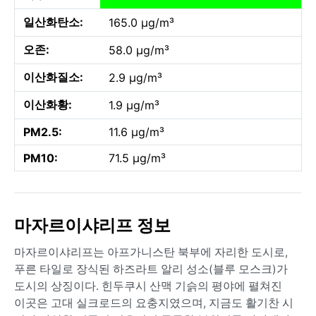
일산화탄소:
165.0 µg/m³
오존:
58.0 µg/m³
이산화질소:
2.9 µg/m³
이산화황:
1.9 µg/m³
PM2.5:
11.6 µg/m³
PM10:
71.5 µg/m³
마자르이샤리프 정보
마자르이샤리프는 아프가니스탄 북부에 자리한 도시로,
푸른 타일로 장식된 하즈라트 알리 성소(블루 모스크)가
도시의 상징이다. 힌두쿠시 산맥 기슭의 평야에 펼쳐진
이곳은 고대 실크로드의 요충지였으며, 지금도 활기찬 시