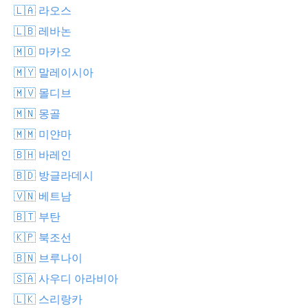
🇱🇦 라오스
🇱🇧 레바논
🇲🇴 마카오
🇲🇾 말레이시아
🇲🇻 몰디브
🇲🇳 몽골
🇲🇲 미얀마
🇧🇭 바레인
🇧🇩 방글라데시
🇻🇳 베트남
🇧🇹 부탄
🇰🇵 북조선
🇧🇳 브루나이
🇸🇦 사우디 아라비아
🇱🇰 스리랑카