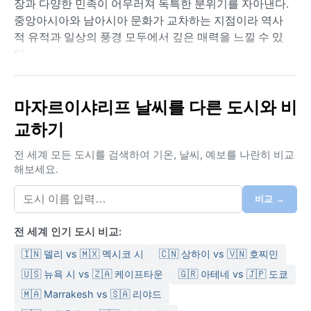
장과 다양한 민족이 어우러져 독특한 분위기를 자아낸다.
중앙아시아와 남아시아 문화가 교차하는 지점이라 역사
적 유적과 일상의 풍경 모두에서 깊은 매력을 느낄 수 있
다.
기후는 쾨펜 분류상 BSk, 즉 냉대 스텝 기후에 속한다. 여
름은 덥고 건조해 낮 기온이 35~40도까지 오르며 습도
마자르이샤리프 날씨를 다른 도시와 비
는 매우 낮다. 겨울은 한랭해 영하로 떨어지는 날이 많고
교하기
간혹 눈이 내리기도 한다. 연 강수량은 200mm 내외로 비
는 주로 봄과 겨울에 조금 내린다. 여름철 여행에는 얇고
전 세계 모든 도시를 검색하여 기온, 날씨, 예보를 나란히 비교
통풍이 잘 되는 옷과 자외선 차단제가 필수며, 겨울에는
해보세요.
방한용 외투와 장갑, 모자를 챙겨야 한다. 먼지가 많은 날
이 잦아 마스크도 유용하다.
비교 →
날씨가 가장 쾌적한 시기는 봄(3~5월)과 가을(9~11월)이
전 세계 인기 도시 비교:
다. 이맘때는 기온이 선선하고 하늘이 맑아 성소 주변 산
책이나 도시 탐방에 적합하다. 여름철에는 열기와 먼지
🇮🇳 델리 vs 🇲🇽 멕시코 시
🇨🇳 상하이 vs 🇻🇳 호찌민
폭풍이 자주 발생하고, 겨울에는 한파와 함께 짧은 눈보
🇺🇸 뉴욕 시 vs 🇿🇦 케이프타운
🇬🇷 아테네 vs 🇯🇵 도쿄
라가 찾아오기도 한다. 몬순이나 사이클론 같은 현상은
🇲🇦 Marrakesh vs 🇸🇦 리야드
없지만, 북서쪽에서 불어오는 건조한 바람이 때때로 시야