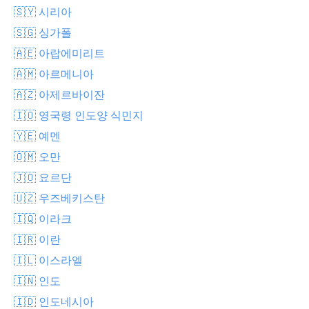
🇸🇾 시리아
🇸🇬 싱가폴
🇦🇪 아랍에미리트
🇦🇲 아르메니아
🇦🇿 아제르바이잔
🇮🇴 영국령 인도양 식민지
🇾🇪 예멘
🇴🇲 오만
🇯🇴 요르단
🇺🇿 우즈베키스탄
🇮🇶 이라크
🇮🇷 이란
🇮🇱 이스라엘
🇮🇳 인도
🇮🇩 인도네시아