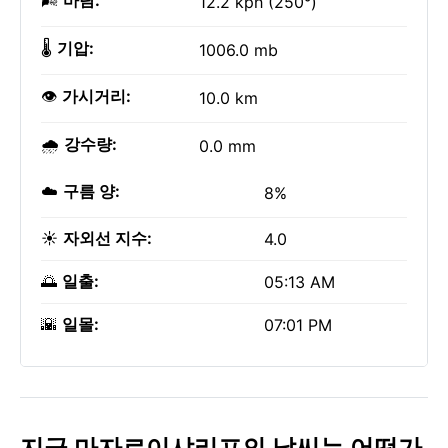
🌬️
바람:
12.2 kph (250°)
🌡️
기압:
1006.0 mb
👁️
가시거리:
10.0 km
🌧️
강수량:
0.0 mm
☁️
구름 양:
8%
☀️
자외선 지수:
4.0
🌅
일출:
05:13 AM
🌇
일몰:
07:01 PM
지금 마자르이샤리프의 날씨는 어떤가