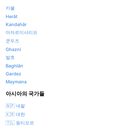
카불
Herāt
Kandahār
마자르이샤리프
쿤두즈
Ghazni
발흐
Baghlān
Gardez
Maymana
아시아의 국가들
🇳🇵 네팔
🇰🇷 대한
🇹🇱 동티모르