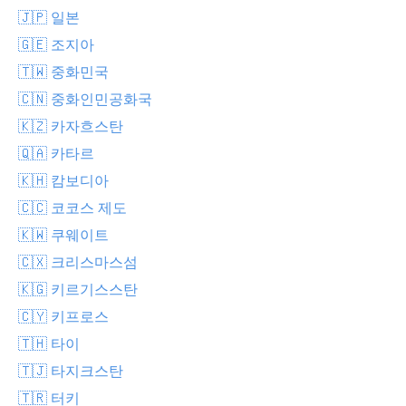
🇯🇵 일본
🇬🇪 조지아
🇹🇼 중화민국
🇨🇳 중화인민공화국
🇰🇿 카자흐스탄
🇶🇦 카타르
🇰🇭 캄보디아
🇨🇨 코코스 제도
🇰🇼 쿠웨이트
🇨🇽 크리스마스섬
🇰🇬 키르기스스탄
🇨🇾 키프로스
🇹🇭 타이
🇹🇯 타지크스탄
🇹🇷 터키