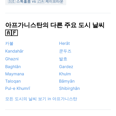
🇸🇪 스톡홀름 vs 🇿🇦 케이프타운
를 흐리게 한다. 따라서 야외 활동을 계획한다면 봄이나
가을을 선택하는 것이 좋다.
아프가니스탄의 다른 주요 도시 날씨
🇦🇫
카불
Herāt
Kandahār
쿤두즈
Ghazni
발흐
Baghlān
Gardez
Maymana
Khulm
Taloqan
Bāmyān
Pul-e Khumrī
Shibirghān
모든 도시의 날씨 보기 in 아프가니스탄