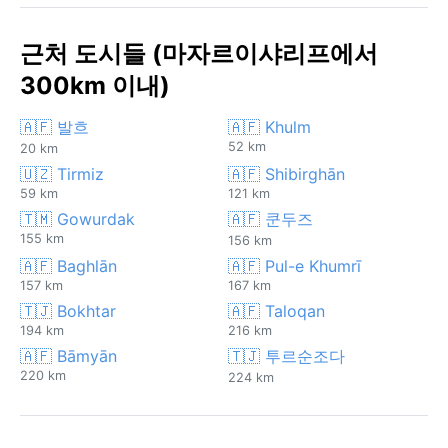
근처 도시들 (마자르이샤리프에서
300km 이내)
🇦🇫 발흐
🇦🇫 Khulm
52 km
20 km
🇺🇿 Tirmiz
🇦🇫 Shibirghān
59 km
121 km
🇹🇲 Gowurdak
🇦🇫 쿤두즈
155 km
156 km
🇦🇫 Baghlān
🇦🇫 Pul-e Khumrī
157 km
167 km
🇹🇯 Bokhtar
🇦🇫 Taloqan
194 km
216 km
🇦🇫 Bāmyān
🇹🇯 투르순조다
220 km
224 km