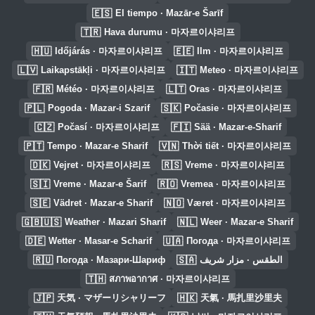
🇪🇸
El tiempo · Mazār-e Šarīf
🇹🇷
Hava durumu · 마자르이샤리프
🇭🇺
🇪🇪
Időjárás · 마자르이샤리프
Ilm · 마자르이샤리프
🇱🇻
🇮🇹
Laikapstākļi · 마자르이샤리프
Meteo · 마자르이샤리프
🇫🇷
🇱🇹
Météo · 마자르이샤리프
Oras · 마자르이샤리프
🇵🇱
🇸🇰
Pogoda · Mazar-i Szarif
Počasie · 마자르이샤리프
🇨🇿
🇫🇮
Počasí · 마자르이샤리프
Sää · Mazar-e-Sharif
🇵🇹
🇻🇳
Tempo · Mazar-e Sharif
Thời tiết · 마자르이샤리프
🇩🇰
🇷🇸
Vejret · 마자르이샤리프
Vreme · 마자르이샤리프
🇸🇮
🇷🇴
Vreme · Mazar-e Šarif
Vremea · 마자르이샤리프
🇸🇪
🇳🇴
Vädret · Mazar-e Sharif
Været · 마자르이샤리프
🇬🇧🇺🇸
🇳🇱
Weather · Mazari Sharif
Weer · Mazar-e Sharif
🇩🇪
🇺🇦
Wetter · Masar-e Scharif
Погода · 마자르이샤리프
🇷🇺
🇸🇦
Погода · Мазари-Шариф
الطقس · مزار شريف
🇹🇭
สภาพอากาศ · 마자르이샤리프
🇯🇵
🇭🇰
天気 · マザーリシャリーフ
天氣 · 馬扎里沙里夫