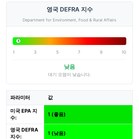
영국 DEFRA 지수
Department for Environment, Food & Rural Affairs
1
1
3
5
7
9
10
낮음
대기 오염이 낮습니다.
파라미터
값
미국 EPA 지
1 (좋음)
수:
영국 DEFRA
1 (낮음)
지수: