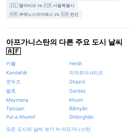
🇮🇱 텔아비브 vs 🇰🇷 서울특별시
🇦🇷 부에노스아이레스 vs 🇬🇧 런던
아프가니스탄의 다른 주요 도시 날씨
🇦🇫
카불
Herāt
Kandahār
마자르이샤리프
쿤두즈
Ghazni
발흐
Gardez
Maymana
Khulm
Taloqan
Bāmyān
Pul-e Khumrī
Shibirghān
모든 도시의 날씨 보기 in 아프가니스탄