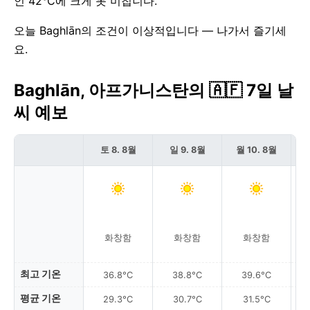
인 42°C에 크게 못 미칩니다.
오늘 Baghlān의 조건이 이상적입니다 — 나가서 즐기세
요.
Baghlān, 아프가니스탄의 🇦🇫 7일 날
씨 예보
토 8. 8월
일 9. 8월
월 10. 8월
화창함
화창함
화창함
최고 기온
36.8°C
38.8°C
39.6°C
평균 기온
29.3°C
30.7°C
31.5°C