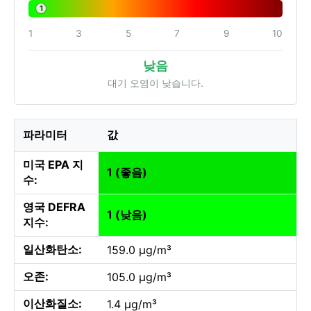
1
1
3
5
7
9
10
낮음
대기 오염이 낮습니다.
파라미터
값
미국 EPA 지
1 (좋음)
수:
영국 DEFRA
1 (낮음)
지수:
일산화탄소:
159.0 µg/m³
오존:
105.0 µg/m³
이산화질소:
1.4 µg/m³