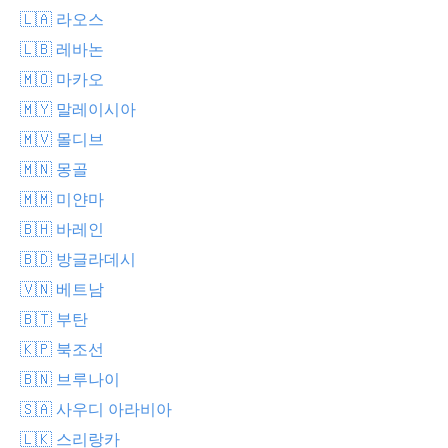
🇱🇦 라오스
🇱🇧 레바논
🇲🇴 마카오
🇲🇾 말레이시아
🇲🇻 몰디브
🇲🇳 몽골
🇲🇲 미얀마
🇧🇭 바레인
🇧🇩 방글라데시
🇻🇳 베트남
🇧🇹 부탄
🇰🇵 북조선
🇧🇳 브루나이
🇸🇦 사우디 아라비아
🇱🇰 스리랑카