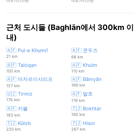
아프가니스탄
아프가니스탄
근처 도시들 (Baghlān에서 300km 이
내)
🇦🇫 Pul-e Khumrī
🇦🇫 쿤두즈
21 km
68 km
🇦🇫 Taloqan
🇦🇫 Khulm
100 km
110 km
🇦🇫 마자르이샤리프
🇦🇫 Bāmyān
166 km
157 km
🇺🇿 Tirmiz
🇦🇫 발흐
176 km
176 km
🇦🇫 카불
🇹🇯 Bokhtar
190 km
183 km
🇹🇯 Kŭlob
🇹🇯 Hisor
220 km
267 km