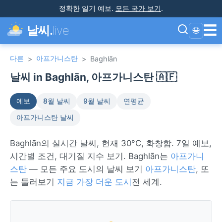
정확한 일기 예보
.
모든 국가 보기
.
☰
날씨.
live
🌐
다른
아프가니스탄
>
>
Baghlān
날씨 in Baghlān, 아프가니스탄 🇦🇫
예보
8월 날씨
9월 날씨
연평균
아프가니스탄 날씨
Baghlān의 실시간 날씨, 현재 30°C, 화창함. 7일 예보,
시간별 조건, 대기질 지수 보기. Baghlān는
아프가니
스탄
— 모든 주요 도시의 날씨 보기
아프가니스탄
, 또
는 둘러보기
지금 가장 더운 도시
전 세계.