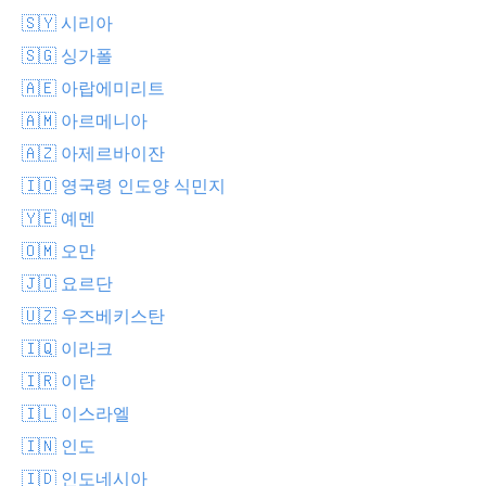
🇸🇾 시리아
🇸🇬 싱가폴
🇦🇪 아랍에미리트
🇦🇲 아르메니아
🇦🇿 아제르바이잔
🇮🇴 영국령 인도양 식민지
🇾🇪 예멘
🇴🇲 오만
🇯🇴 요르단
🇺🇿 우즈베키스탄
🇮🇶 이라크
🇮🇷 이란
🇮🇱 이스라엘
🇮🇳 인도
🇮🇩 인도네시아