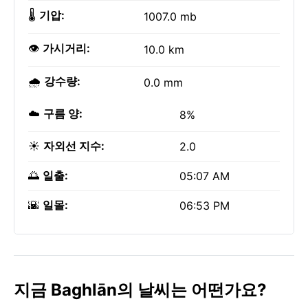
🌡️
기압:
1007.0 mb
👁️
가시거리:
10.0 km
🌧️
강수량:
0.0 mm
☁️
구름 양:
8%
☀️
자외선 지수:
2.0
🌅
일출:
05:07 AM
🌇
일몰:
06:53 PM
지금 Baghlān의 날씨는 어떤가요?