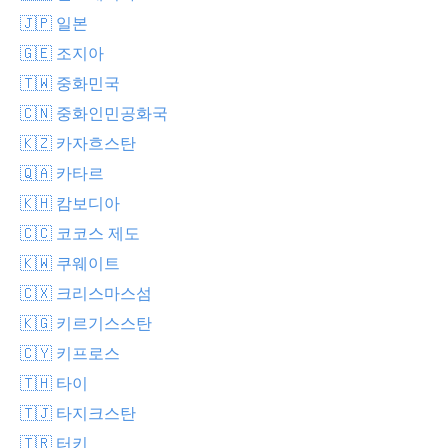
🇯🇵 일본
🇬🇪 조지아
🇹🇼 중화민국
🇨🇳 중화인민공화국
🇰🇿 카자흐스탄
🇶🇦 카타르
🇰🇭 캄보디아
🇨🇨 코코스 제도
🇰🇼 쿠웨이트
🇨🇽 크리스마스섬
🇰🇬 키르기스스탄
🇨🇾 키프로스
🇹🇭 타이
🇹🇯 타지크스탄
🇹🇷 터키