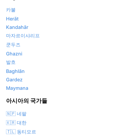
카불
Herāt
Kandahār
마자르이샤리프
쿤두즈
Ghazni
발흐
Baghlān
Gardez
Maymana
아시아의 국가들
🇳🇵 네팔
🇰🇷 대한
🇹🇱 동티모르