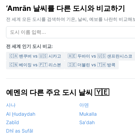
‘Amrān 날씨를 다른 도시와 비교하기
전 세계 모든 도시를 검색하여 기온, 날씨, 예보를 나란히 비교해
전 세계 인기 도시 비교:
🇨🇦 밴쿠버 vs 🇺🇸 시카고
🇦🇪 두바이 vs 🇺🇸 샌프란시스코
🇨🇳 베이징 vs 🇵🇹 리스본
🇮🇪 더블린 vs 🇹🇭 방콕
예멘의 다른 주요 도시 날씨 🇾🇪
사나
아덴
Al Ḩudaydah
Mukalla
Zabīd
Sa'dah
Dhī as Sufāl