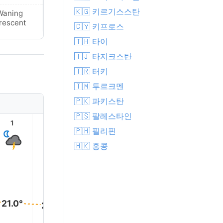
🇰🇬 키르기스스탄
Waning
Waning
rescent
Crescent
🇨🇾 키프로스
🇹🇭 타이
🇹🇯 타지크스탄
🇹🇷 터키
🇹🇲 투르크멘
🇵🇰 파키스탄
🇵🇸 팔레스타인
1
2
3
4
5
6
🇵🇭 필리핀
🇭🇰 홍콩
21.0°
21.0°
20.0°
20.0°
20.0°
20.0°