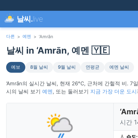
날씨.
live
다른
예멘
>
>
‘Amrān
날씨 in ‘Amrān, 예멘 🇾🇪
예보
8월 날씨
9월 날씨
연평균
예멘 날씨
‘Amrān의 실시간 날씨, 현재 26°C, 근처에 간헐적 비. 7
시의 날씨 보기
예멘
, 또는 둘러보기
지금 가장 더운 도시
‘Am
시간 
💧
습도: