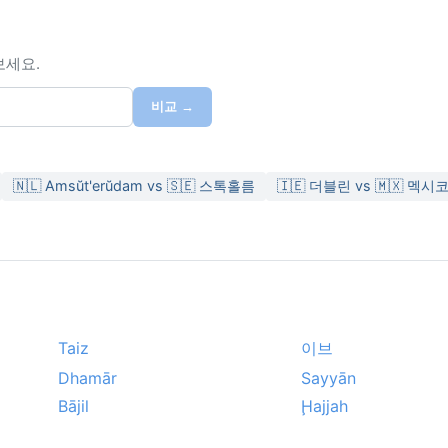
보세요.
비교 →
🇳🇱 Amsŭt'erŭdam vs 🇸🇪 스톡홀름
🇮🇪 더블린 vs 🇲🇽 멕시
Taiz
이브
Dhamār
Sayyān
Bājil
Ḩajjah