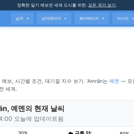
정확한 일기 예보
전 세계 도시를 위한
.
모든 국가 보기
.
남극
남아메리카
북아메리카
아시아
▼
▼
▼
일 예보, 시간별 조건, 대기질 지수 보기. ‘Amrān는
예멘
— 모
전 세계.
rān, 예멘의 현재 날씨
14:00 오늘에 업데이트됨
30%
☁️
구름 양:
80%