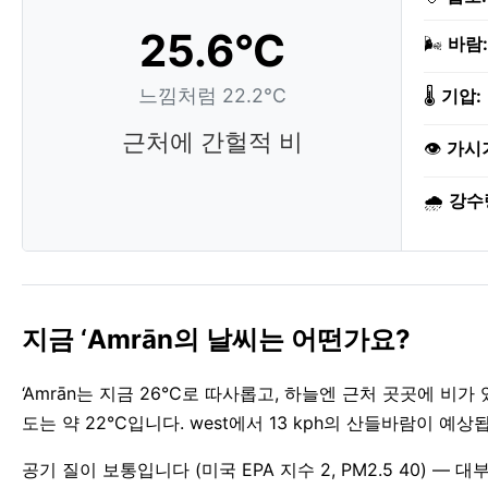
25.6°C
🌬️
바람:
느낌처럼 22.2°C
🌡️
기압:
근처에 간헐적 비
👁️
가시
🌧️
강수
지금 ‘Amrān의 날씨는 어떤가요?
‘Amrān는 지금 26°C로 따사롭고, 하늘엔 근처 곳곳에 
도는 약 22°C입니다. west에서 13 kph의 산들바람이 예
공기 질이 보통입니다 (미국 EPA 지수 2, PM2.5 40) 