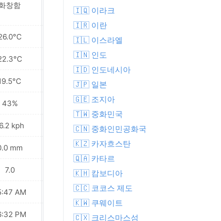
화창함
화창함
🇮🇶 이라크
🇮🇷 이란
26.0°C
25.3°C
🇮🇱 이스라엘
🇮🇳 인도
22.3°C
22.0°C
🇮🇩 인도네시아
19.5°C
19.6°C
🇯🇵 일본
🇬🇪 조지아
43%
46%
🇹🇼 중화민국
6.2 kph
24.8 kph
🇨🇳 중화인민공화국
🇰🇿 카자흐스탄
0.0 mm
0.0 mm
🇶🇦 카타르
7.0
7.0
🇰🇭 캄보디아
🇨🇨 코코스 제도
5:47 AM
05:47 AM
🇰🇼 쿠웨이트
6:32 PM
06:31 PM
🇨🇽 크리스마스섬