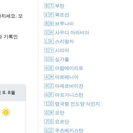
🇧🇹 부탄
🇰🇵 북조선
마치세요. 오
🇧🇳 브루나이
🇸🇦 사우디 아라비아
날짜 기록인
🇱🇰 스리랑카
🇸🇾 시리아
🇸🇬 싱가폴
🇦🇪 아랍에미리트
🇦🇲 아르메니아
🇦🇿 아제르바이잔
 8. 8월
일 9. 8월
🇦🇫 아프가니스탄
🇮🇴 영국령 인도양 식민지
🇴🇲 오만
🇯🇴 요르단
🇺🇿 우즈베키스탄