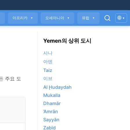
🌐
아프리카
오세아니아
유럽
▾
▼
▼
▼
▼
Yemen의 상위 도시
사나
아덴
Taiz
이브
든 주요 도
Al Ḩudaydah
Mukalla
Dhamār
‘Amrān
Sayyān
Zabīd