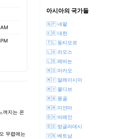
아시아의 국가들
🇳🇵 네팔
 AM
🇰🇷 대한
 PM
🇹🇱 동티모르
🇱🇦 라오스
🇱🇧 레바논
🇲🇴 마카오
🇲🇾 말레이시아
🇲🇻 몰디브
🇲🇳 몽골
🇲🇲 미얀마
 느껴지는 온
🇧🇭 바레인
🇧🇩 방글라데시
정오 무렵에는
🇻🇳 베트남