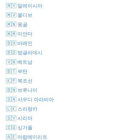
🇲🇾 말레이시아
🇲🇻 몰디브
🇲🇳 몽골
🇲🇲 미얀마
🇧🇭 바레인
🇧🇩 방글라데시
🇻🇳 베트남
🇧🇹 부탄
🇰🇵 북조선
🇧🇳 브루나이
🇸🇦 사우디 아라비아
🇱🇰 스리랑카
🇸🇾 시리아
🇸🇬 싱가폴
🇦🇪 아랍에미리트