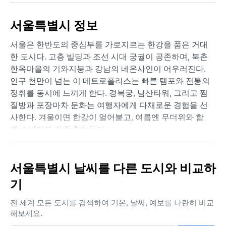
서울특별시 정보
서울은 한반도의 중심부를 가로지르는 한강을 품은 거대
한 도시다. 고층 빌딩과 조선 시대 궁궐이 공존하며, 북촌
한옥마을의 기와지붕과 강남의 네온사인이 어우러진다.
인구 천만이 넘는 이 메트로폴리스는 빠른 템포와 전통의
정취를 동시에 느끼게 한다. 경복궁, 남산타워, 그리고 찜
질방과 포장마차 문화는 여행자에게 다채로운 경험을 선
사한다. 겨울이면 한강이 얼어붙고, 여름엔 무더위와 함
께 소나기가 자주 찾아든다.
서울은 쾨펜 기후 구분상 Dwa, 즉 건조한 겨울과 더운 여
름을 가진 대륙성 습윤 기후에 속한다. 여름(6~8월)은 평
서울특별시 날씨를 다른 도시와 비교하
균 최고 기온이 30°C 안팎까지 오르며, 장마철인 6월 하
기
순부터 7월 중순까지 높은 습도와 집중 호우가 특징이다.
겨울(12~2월)은 시베리아 고기압의 영향으로 맑고 건조
전 세계 모든 도시를 검색하여 기온, 날씨, 예보를 나란히 비교
하며, 평균 기온이 영하 2~3°C까지 떨어진다. 간혹 -15°C
해보세요.
이하로 내려가는 한파가 닥치기도 한다. 봄과 가을은 짧