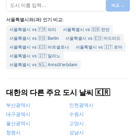
고 온화하지만, 황사와 미세먼지가 봄철을 괴롭힌다. 여
비교 →
행 짐에는 여름용 통기성 옷과 우산, 겨울용 두꺼운 코트
와 장갑을 꼭 챙겨야 한다.
서울특별시와(과) 인기 비교:
날씨 면에서 가장 방문하기 좋은 시기는 9월 중순부터 10
서울특별시 vs 🇫🇷 파리
서울특별시 vs 🇬🇧 런던
월 말까지다. 늦더위가 물러나고 선선한 가을바람이 불
서울특별시 vs 🇩🇪 Berlin
서울특별시 vs 🇪🇸 마드리드
며, 단풍이 남산과 북한산을 물들인다. 봄(4월 중순~5월)
서울특별시 vs 🇪🇸 바르셀로나
서울특별시 vs 🇮🇹 로마
도 벚꽃과 유채꽃이 만발해 아름답지만, 황사와 급격한
서울특별시 vs 🇮🇹 밀라노
일교차에 대비해야 한다. 서울의 두드러진 기상 현상으로
는 장마와 함께 폭우, 겨울철 건조한 대륙성 고기압으로
서울특별시 vs 🇳🇱 Amsŭt'erŭdam
인한 스모그, 그리고 때때로 불어오는 따뜻한 남풍을 꼽
을 수 있다. 태풍의 직접 영향은 드물지만, 간접적으로 많
은 비를 남기기도 한다. 눈은 겨울에 자주 내리지는 않지
대한의 다른 주요 도시 날씨 🇰🇷
만, 한 번 쌓이면 도시 전체가 잠시 멈추는 풍경을 연출한
다.
부산광역시
인천광역시
대구광역시
수원시
울산광역시
고양시
창원시
성남시