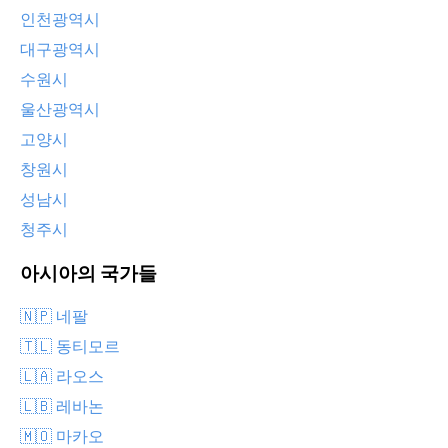
인천광역시
대구광역시
수원시
울산광역시
고양시
창원시
성남시
청주시
아시아의 국가들
🇳🇵 네팔
🇹🇱 동티모르
🇱🇦 라오스
🇱🇧 레바논
🇲🇴 마카오