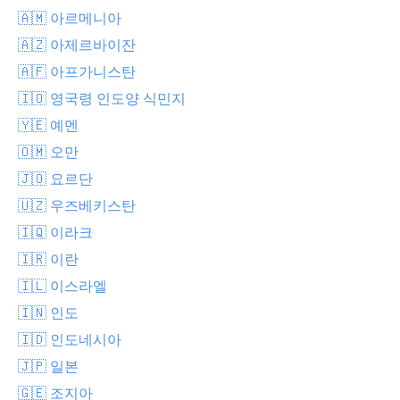
🇦🇲 아르메니아
🇦🇿 아제르바이잔
🇦🇫 아프가니스탄
🇮🇴 영국령 인도양 식민지
🇾🇪 예멘
🇴🇲 오만
🇯🇴 요르단
🇺🇿 우즈베키스탄
🇮🇶 이라크
🇮🇷 이란
🇮🇱 이스라엘
🇮🇳 인도
🇮🇩 인도네시아
🇯🇵 일본
🇬🇪 조지아