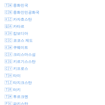
🇹🇼 중화민국
🇨🇳 중화인민공화국
🇰🇿 카자흐스탄
🇶🇦 카타르
🇰🇭 캄보디아
🇨🇨 코코스 제도
🇰🇼 쿠웨이트
🇨🇽 크리스마스섬
🇰🇬 키르기스스탄
🇨🇾 키프로스
🇹🇭 타이
🇹🇯 타지크스탄
🇹🇷 터키
🇹🇲 투르크멘
🇵🇰 파키스탄