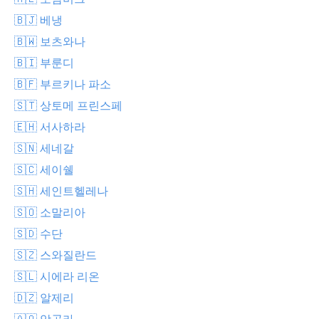
🇧🇯 베냉
🇧🇼 보츠와나
🇧🇮 부룬디
🇧🇫 부르키나 파소
🇸🇹 상토메 프린스페
🇪🇭 서사하라
🇸🇳 세네갈
🇸🇨 세이쉘
🇸🇭 세인트헬레나
🇸🇴 소말리아
🇸🇩 수단
🇸🇿 스와질란드
🇸🇱 시에라 리온
🇩🇿 알제리
🇦🇴 앙골라