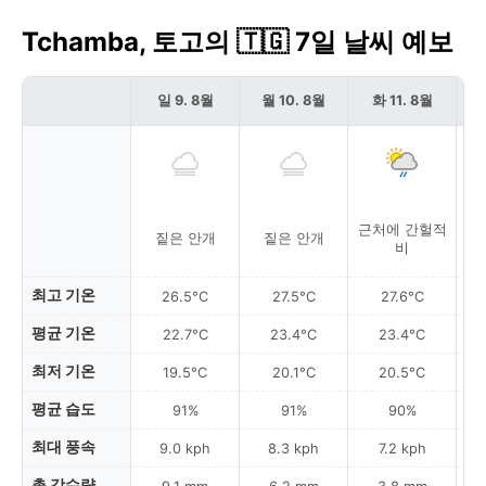
Tchamba, 토고의 🇹🇬 7일 날씨 예보
일 9. 8월
월 10. 8월
화 11. 8월
근처에 간헐적
근
짙은 안개
짙은 안개
비
최고 기온
26.5°C
27.5°C
27.6°C
평균 기온
22.7°C
23.4°C
23.4°C
최저 기온
19.5°C
20.1°C
20.5°C
평균 습도
91%
91%
90%
최대 풍속
9.0 kph
8.3 kph
7.2 kph
총 강수량