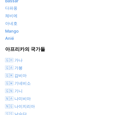
Bassar
다파옹
체비에
아네호
Mango
Anié
아프리카의 국가들
🇬🇭 가나
🇬🇦 가봉
🇬🇲 감비아
🇬🇼 기네비소
🇬🇳 기니
🇳🇦 나미비아
🇳🇬 나이지리아
🇸🇸 남수단