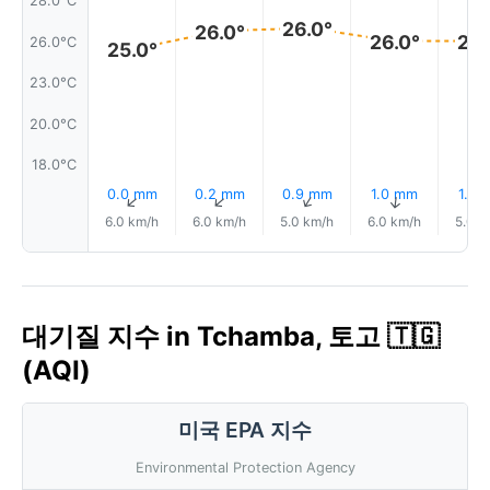
28.0°C
26.0°
26.0°
26.0°
26.
26.0°C
25.0°
23.0°C
20.0°C
18.0°C
0.0 mm
0.2 mm
0.9 mm
1.0 mm
1.4 
↑
↑
↑
↑
6.0 km/h
6.0 km/h
5.0 km/h
6.0 km/h
5.0 k
대기질 지수 in Tchamba, 토고 🇹🇬
(AQI)
미국 EPA 지수
Environmental Protection Agency