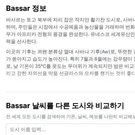
Bassar 정보
바사르는 토고 북부에 자리 잡은 작지만 활기찬 도시로, 사바
하며, 주민들은 시장에서 수공예품과 농산물을 거래하며 번화한
무가 아프리카 전형의 풍경을 완성한다. 유네스코 세계유산인
력을 선사한다.
이곳의 기후는 쾨펜 분류상 열대 사바나 기후(Aw)로, 뚜렷한
가 쏟아지고 습도가 높아진다. 특히 7월과 8월에는 강우량이 
로, 낮 기온이 35°C를 웃도는 무더위가 계속되지만 밤은 비교
리고 강한 자외선을 막을 선글라스와 모자를 챙기는 것이 좋다
날씨 면에서 가장 방문하기 좋은 시기는 건기가 시작되는 11
이다. 12월에서 2월 사이에는 사하라 사막에서 불어오는 하
기온을 일시적으로 떨어뜨린다. 허리케인이나 눈과 같은 극단
Bassar 날씨를 다른 도시와 비교하기
크를 준비하는 것이 현명하다. 열대 사바나 특유의 계절 리듬
전 세계 모든 도시를 검색하여 기온, 날씨, 예보를 나란히 비교해