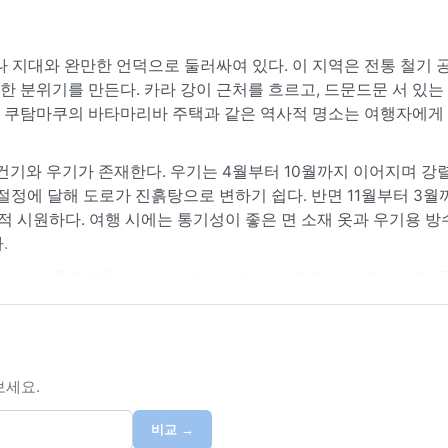
나 지대와 완만한 언덕으로 둘러싸여 있다. 이 지역은 전통 철기 
 분위기를 만든다. 카라 강이 근처를 흐르고, 드문드문 서 있는
 쿠탐마쿠의 바타마리바 주택과 같은 역사적 명소는 여행자에게
 건기와 우기가 존재한다. 우기는 4월부터 10월까지 이어지며 강
절정에 달해 도로가 진흙탕으로 변하기 쉽다. 반면 11월부터 3월
적 시원하다. 여행 시에는 통기성이 좋은 면 소재 옷과 우기용 방수
.
월부터 이듬해 2월까지다. 이때는 습도가 낮고 하늘이 맑아 야외 
르마탄 바람이 찾아오는데, 이 바람은 미세먼지를 실어와 시야를 
적 현상은 없지만, 하르마탄 기간에는 건조함이 심해지므로 보
을 몸으로 느끼고 싶다면 우기 초입의 짧은 기간도 매력적이다.
보세요.
비교 →