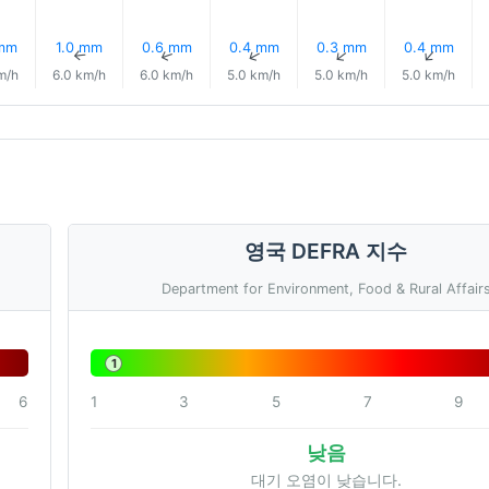
 mm
1.0 mm
0.6 mm
0.4 mm
0.3 mm
0.4 mm
↑
↑
↑
↑
↑
↑
m/h
6.0 km/h
6.0 km/h
5.0 km/h
5.0 km/h
5.0 km/h
영국 DEFRA 지수
Department for Environment, Food & Rural Affair
1
6
1
3
5
7
9
낮음
대기 오염이 낮습니다.