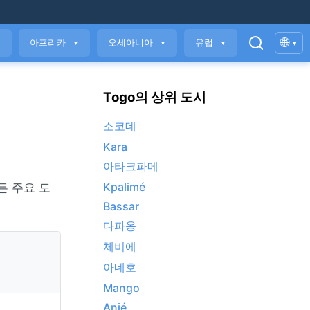
🌐
아프리카
오세아니아
유럽
▾
▼
▼
▼
▼
Togo의 상위 도시
소코데
Kara
아타크파메
Kpalimé
든 주요 도
Bassar
다파옹
체비에
아네호
Mango
Anié