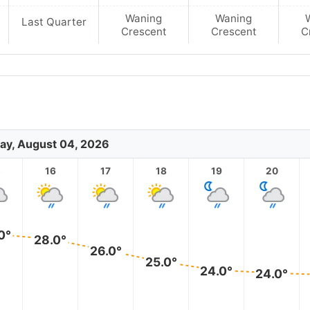
Waning
Waning
Last Quarter
Crescent
Crescent
C
ay, August 04, 2026
5
16
17
18
19
20
0°
28.0°
26.0°
25.0°
24.0°
24.0°