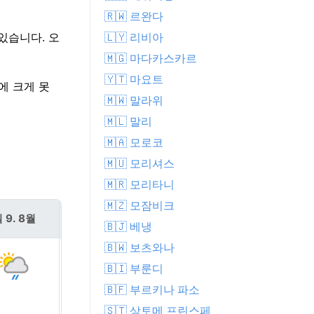
🇷🇼 르완다
🇱🇾 리비아
있습니다. 오
🇲🇬 마다카스카르
🇾🇹 마요트
C에 크게 못
🇲🇼 말라위
🇲🇱 말리
🇲🇦 모로코
🇲🇺 모리셔스
🇲🇷 모리타니
🇲🇿 모잠비크
 9. 8월
월 10. 8월
🇧🇯 베냉
🇧🇼 보츠와나
🇧🇮 부룬디
🇧🇫 부르키나 파소
🇸🇹 상토메 프린스페