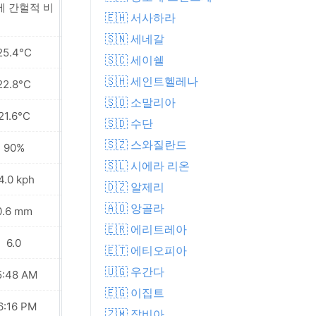
에 간헐적 비
근처에 간헐적 비
🇪🇭 서사하라
🇸🇳 세네갈
25.4°C
26.5°C
🇸🇨 세이쉘
🇸🇭 세인트헬레나
22.8°C
23.3°C
🇸🇴 소말리아
21.6°C
21.2°C
🇸🇩 수단
🇸🇿 스와질란드
90%
87%
🇸🇱 시에라 리온
4.0 kph
13.3 kph
🇩🇿 알제리
🇦🇴 앙골라
0.6 mm
0.2 mm
🇪🇷 에리트레아
6.0
6.0
🇪🇹 에티오피아
🇺🇬 우간다
5:48 AM
05:48 AM
🇪🇬 이집트
6:16 PM
06:16 PM
🇿🇲 잠비아