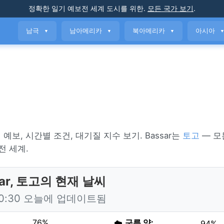
정확한 일기 예보
전 세계 도시를 위한
.
모든 국가 보기
.
남극
남아메리카
북아메리카
아시아
▼
▼
▼
일 예보, 시간별 조건, 대기질 지수 보기. Bassar는
토고
— 모
전 세계.
sar, 토고의 현재 날씨
10:30 오늘에 업데이트됨
76%
☁️
구름 양:
94%