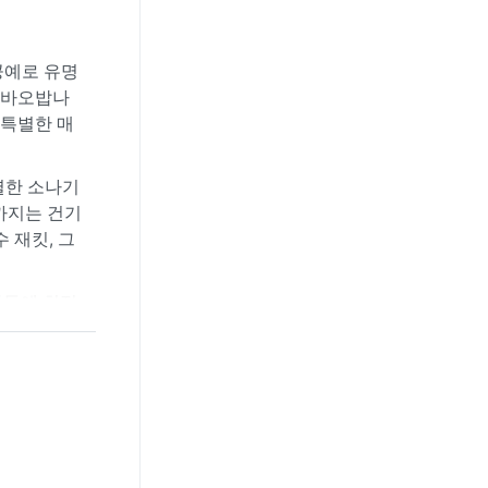
공예로 유명
 바오밥나
 특별한 매
렬한 소나기
까지는 건기
 재킷, 그
활동에 최적
흐리게 하고
습제와 마스