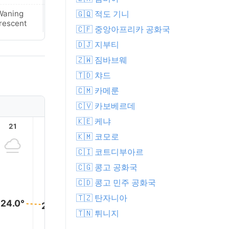
🇬🇶 적도 기니
Waning
New Moon
rescent
🇨🇫 중앙아프리카 공화국
🇩🇯 지부티
🇿🇼 짐바브웨
🇹🇩 챠드
🇨🇲 카메룬
🇨🇻 카보베르데
🇰🇪 케냐
21
22
23
1
2
🇰🇲 코모로
🇨🇮 코트디부아르
🇨🇬 콩고 공화국
🇨🇩 콩고 민주 공화국
🇹🇿 탄자니아
24.0°
24.0°
23.0°
23.0°
23.0°
🇹🇳 튀니지
22.0°