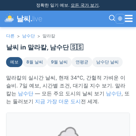
정확한 일기 예보
.
모든 국가 보기
.
☰
날씨.
live
🌐
다른
남수단
말라칼
>
>
날씨 in 말라칼, 남수단 🇸🇸
예보
8월 날씨
9월 날씨
연평균
남수단 날씨
말라칼의 실시간 날씨, 현재 34°C, 간헐적 가벼운 이
슬비. 7일 예보, 시간별 조건, 대기질 지수 보기. 말라
칼는
남수단
— 모든 주요 도시의 날씨 보기
남수단
, 또
는 둘러보기
지금 가장 더운 도시
전 세계.