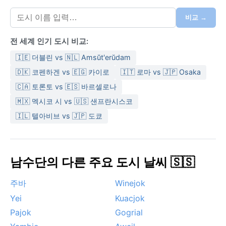
밤에는 다소 선선해진다. 여행 시 우기에는 얇은 면 소재
옷과 방수 장비, 모기 기피제가 필수이며, 건기에는 자외
비교 →
선 차단제와 충분한 물이 필요하다. 강수량은 연간 약
전 세계 인기 도시 비교:
800mm로 대부분 우기에 집중된다.
🇮🇪 더블린 vs 🇳🇱 Amsŭt'erŭdam
날씨만 고려한다면 가장 쾌적한 방문 시기는 건기인 12월
에서 2월 사이로, 강수 걱정 없이 선선한 날씨를 즐길 수
🇩🇰 코펜하겐 vs 🇪🇬 카이로
🇮🇹 로마 vs 🇯🇵 Osaka
있다. 주목할 만한 기상 현상으로는 우기에 발생하는 격
🇨🇦 토론토 vs 🇪🇸 바르셀로나
렬한 뇌우와 이로 인한 백나일 강 범람이 있다. 건기에는
🇲🇽 멕시코 시 vs 🇺🇸 샌프란시스코
북동쪽에서 불어오는 건조하고 먼지 섞인 바람이 일시적
🇮🇱 텔아비브 vs 🇯🇵 도쿄
으로 시야를 흐리게 하기도 한다. 수드 습지의 거대한 증
발량이 국지적 강수 패턴에 영향을 미쳐, 이 지역의 기후
를 더욱 독특하게 만든다.
남수단의 다른 주요 도시 날씨 🇸🇸
주바
Winejok
Yei
Kuacjok
Pajok
Gogrial