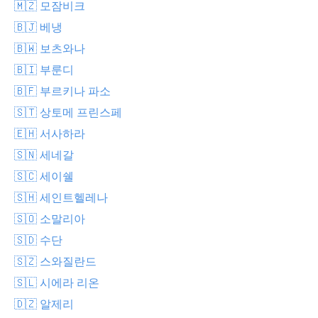
🇲🇿 모잠비크
🇧🇯 베냉
🇧🇼 보츠와나
🇧🇮 부룬디
🇧🇫 부르키나 파소
🇸🇹 상토메 프린스페
🇪🇭 서사하라
🇸🇳 세네갈
🇸🇨 세이쉘
🇸🇭 세인트헬레나
🇸🇴 소말리아
🇸🇩 수단
🇸🇿 스와질란드
🇸🇱 시에라 리온
🇩🇿 알제리