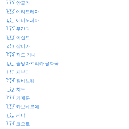
🇦🇴 앙골라
🇪🇷 에리트레아
🇪🇹 에티오피아
🇺🇬 우간다
🇪🇬 이집트
🇿🇲 잠비아
🇬🇶 적도 기니
🇨🇫 중앙아프리카 공화국
🇩🇯 지부티
🇿🇼 짐바브웨
🇹🇩 챠드
🇨🇲 카메룬
🇨🇻 카보베르데
🇰🇪 케냐
🇰🇲 코모로