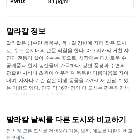
PM10:
8.1 µg/m³
말라칼 정보
말라칼은 남수단 동북부, 백나일 강변에 자리 잡은 도시
로, 수드 습지대의 관문 역할을 한다. 아프리카의 거친 자
연과 전통이 살아 숨쉬는 곳으로, 시장에는 다채로운 수
공예품과 현지 농산물이 가득하다. 강변 풍경과 주변의
광활한 사바나 초원이 어우러져 독특한 아름다움을 자아
내며, 사자나 기린 같은 야생 동물을 가까이서 만날 수 있
는 기회도 있다. 인구 약 16만 명의 이 도시는 평온하면서
도 활기찬 분위기가 공존한다.
쾨펜 기후 구분에 따르면 말라칼은 열대 사바나 기후
(Aw)에 속한다. 뚜렷한 건기와 우기가 교차하는데, 우기
말라칼 날씨를 다른 도시와 비교하기
는 5월부터 10월까지 이어진다. 이 시기에는 집중 호우가
쏟아지고 습도가 매우 높아지며, 기온은 30°C 안팎을 유
전 세계 모든 도시를 검색하여 기온, 날씨, 예보를 나란히 비교
지한다. 반면 11월부터 4월까지의 건기는 덥고 건조하며,
해보세요.