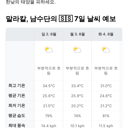
한낮의 태양을 피하세요.
말라칼, 남수단의 🇸🇸 7일 날씨 예보
일 2. 8월
월 3. 8월
화 4. 8월
부분적으로 흐
부분적으로 흐
부분적으로 흐
부
림
림
림
최고 기온
34.5°C
33.4°C
31.0°C
평균 기온
25.6°C
25.9°C
24.6°C
최저 기온
21.5°C
20.2°C
21.2°C
평균 습도
79%
74%
81%
최대 풍속
14.4 kph
10.1 kph
11.5 kph