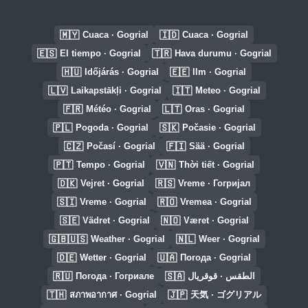
🇲🇾
🇮🇩
Cuaca · Gogrial
Cuaca · Gogrial
🇪🇸
🇹🇷
El tiempo · Gogrial
Hava durumu · Gogrial
🇭🇺
🇪🇪
Időjárás · Gogrial
Ilm · Gogrial
🇱🇻
🇮🇹
Laikapstākļi · Gogrial
Meteo · Gogrial
🇫🇷
🇱🇹
Météo · Gogrial
Oras · Gogrial
🇵🇱
🇸🇰
Pogoda · Gogrial
Počasie · Gogrial
🇨🇿
🇫🇮
Počasí · Gogrial
Sää · Gogrial
🇵🇹
🇻🇳
Tempo · Gogrial
Thời tiết · Gogrial
🇩🇰
🇷🇸
Vejret · Gogrial
Vreme · Гогријал
🇸🇮
🇷🇴
Vreme · Gogrial
Vremea · Gogrial
🇸🇪
🇳🇴
Vädret · Gogrial
Været · Gogrial
🇬🇧🇺🇸
🇳🇱
Weather · Gogrial
Weer · Gogrial
🇩🇪
🇺🇦
Wetter · Gogrial
Погода · Gogrial
🇷🇺
🇸🇦
Погода · Гогриале
الطقس · قوقريال
🇹🇭
🇯🇵
สภาพอากาศ · Gogrial
天気 · ゴグリアル