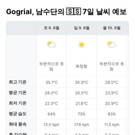
Gogrial, 남수단의 🇸🇸 7일 날씨 예보
토 8. 8월
일 9. 8월
월 10. 8월
부분적으로 흐
부분적으로 흐
부
화창함
림
림
최고 기온
35.1°C
35.9°C
28.0°C
평균 기온
28.0°C
26.5°C
23.9°C
최저 기온
22.0°C
21.6°C
20.9°C
평균 습도
64%
73%
83%
최대 풍속
13.0 kph
17.6 kph
11.5 kph
총 강수량