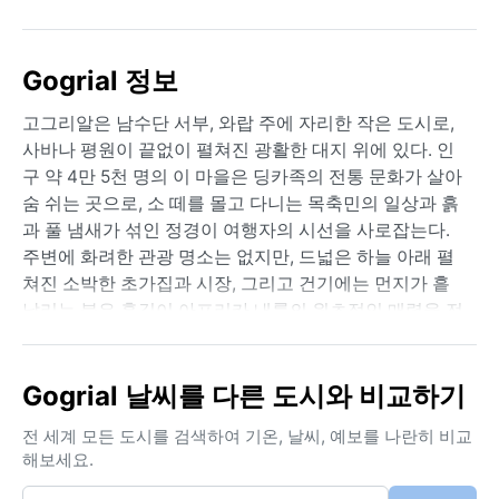
Gogrial 정보
고그리알은 남수단 서부, 와랍 주에 자리한 작은 도시로,
사바나 평원이 끝없이 펼쳐진 광활한 대지 위에 있다. 인
구 약 4만 5천 명의 이 마을은 딩카족의 전통 문화가 살아
숨 쉬는 곳으로, 소 떼를 몰고 다니는 목축민의 일상과 흙
과 풀 냄새가 섞인 정경이 여행자의 시선을 사로잡는다.
주변에 화려한 관광 명소는 없지만, 드넓은 하늘 아래 펼
쳐진 소박한 초가집과 시장, 그리고 건기에는 먼지가 흩
날리는 붉은 흙길이 아프리카 내륙의 원초적인 매력을 전
한다. 인근에 큰 강은 없지만 우기가 찾아오면 일시적인
웅덩이가 생겨나고 풀이 무성해진다.
Gogrial 날씨를 다른 도시와 비교하기
쾨펜 기후는 열대 사바나(Aw)로, 일 년 내내 고온이 지속
된다. 우기는 4월부터 10월까지이며 집중호우와 높은 습
전 세계 모든 도시를 검색하여 기온, 날씨, 예보를 나란히 비교
도(80% 내외)가 특징이다. 낮 기온은 30~35℃까지 오르
해보세요.
고 밤에도 20℃ 이하로 떨어지지 않는다. 건기(11월~3