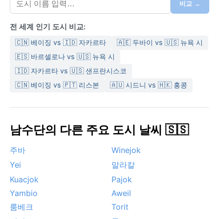
월)는 하루 종일 맑고 덥지만 습도가 낮아 체감 온도는 덜
비교 →
찌는 편이다. 이 시기에는 북동쪽에서 불어오는 하르마탄
전 세계 인기 도시 비교:
바람이 건조한 먼지를 실어와 하늘이 뿌옇게 흐려지기도
한다. 여행 시 가벼운 면 소재 옷, 모자, 선크림이 필수이
🇨🇳 베이징 vs 🇮🇩 자카르타
🇦🇪 두바이 vs 🇺🇸 뉴욕 시
며, 우기에는 방수 재킷과 모기 기피제를 반드시 챙겨야
🇪🇸 바르셀로나 vs 🇺🇸 뉴욕 시
한다.
🇮🇩 자카르타 vs 🇺🇸 샌프란시스코
날씨만 고려한다면 가장 쾌적한 시기는 12월에서 2월 사
🇨🇳 베이징 vs 🇵🇹 리스본
🇦🇺 시드니 vs 🇭🇰 홍콩
이의 건기 한복판이다. 비가 거의 내리지 않고 습도가 낮
아 야외 활동에 부담이 적다. 반면 5월에서 9월까지는 열
대성 뇌우가 자주 발생해 도로가 진흙탕으로 변하고 일부
지역은 침수되기도 한다. 우기가 절정에 달하면 강한 소
남수단의 다른 주요 도시 날씨 🇸🇸
나기가 순식간에 쏟아졌다 그치기를 반복한다. 건기 말인
3~4월은 가장 덥고 먼지가 심해 호흡기에 주의해야 한
주바
Winejok
다. 남수단 내전의 여파로 치안이 불안정한 시기가 있었
Yei
말라칼
으나, 최근에는 고그리알 지역도 점차 안정을 찾아가는
Kuacjok
Pajok
추세다.
Yambio
Aweil
룸베크
Torit