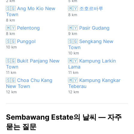
2 km
5 km
🇸🇬 Ang Mo Kio New
🇲🇾 조호르바루
Town
8 km
8 km
🇲🇾 Pelentong
🇲🇾 Pasir Gudang
8 km
9 km
🇸🇬 Punggol
🇸🇬 Sengkang New
Town
10 km
10 km
🇸🇬 Bukit Panjang New
🇲🇾 Kampung Larkin
Town
Lama
11 km
11 km
🇸🇬 Choa Chu Kang
🇲🇾 Kampung Kangkar
New Town
Teberau
12 km
12 km
Sembawang Estate의 날씨 — 자주
묻는 질문