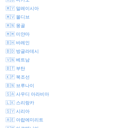
🇲🇾 말레이시아
🇲🇻 몰디브
🇲🇳 몽골
🇲🇲 미얀마
🇧🇭 바레인
🇧🇩 방글라데시
🇻🇳 베트남
🇧🇹 부탄
🇰🇵 북조선
🇧🇳 브루나이
🇸🇦 사우디 아라비아
🇱🇰 스리랑카
🇸🇾 시리아
🇦🇪 아랍에미리트