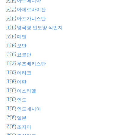
🇦🇲 아르메니아
🇦🇿 아제르바이잔
🇦🇫 아프가니스탄
🇮🇴 영국령 인도양 식민지
🇾🇪 예멘
🇴🇲 오만
🇯🇴 요르단
🇺🇿 우즈베키스탄
🇮🇶 이라크
🇮🇷 이란
🇮🇱 이스라엘
🇮🇳 인도
🇮🇩 인도네시아
🇯🇵 일본
🇬🇪 조지아