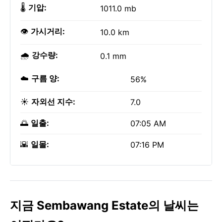
🌡️
기압:
1011.0 mb
👁️
가시거리:
10.0 km
🌧️
강수량:
0.1 mm
☁️
구름 양:
56%
☀️
자외선 지수:
7.0
🌅
일출:
07:05 AM
🌇
일몰:
07:16 PM
지금 Sembawang Estate의 날씨는