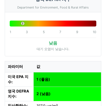
Department for Environment, Food & Rural Affairs
2
1
3
5
7
9
10
낮음
대기 오염이 낮습니다.
파라미터
값
미국 EPA 지
1 (좋음)
수:
영국 DEFRA
2 (낮음)
지수:
일산화탄소:
317.0 µg/m³