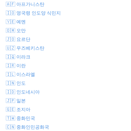
🇦🇫 아프가니스탄
🇮🇴 영국령 인도양 식민지
🇾🇪 예멘
🇴🇲 오만
🇯🇴 요르단
🇺🇿 우즈베키스탄
🇮🇶 이라크
🇮🇷 이란
🇮🇱 이스라엘
🇮🇳 인도
🇮🇩 인도네시아
🇯🇵 일본
🇬🇪 조지아
🇹🇼 중화민국
🇨🇳 중화인민공화국