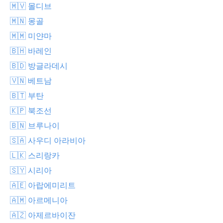
🇲🇻 몰디브
🇲🇳 몽골
🇲🇲 미얀마
🇧🇭 바레인
🇧🇩 방글라데시
🇻🇳 베트남
🇧🇹 부탄
🇰🇵 북조선
🇧🇳 브루나이
🇸🇦 사우디 아라비아
🇱🇰 스리랑카
🇸🇾 시리아
🇦🇪 아랍에미리트
🇦🇲 아르메니아
🇦🇿 아제르바이잔