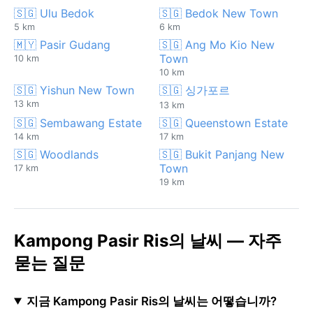
🇸🇬 Ulu Bedok
🇸🇬 Bedok New Town
5 km
6 km
🇲🇾 Pasir Gudang
🇸🇬 Ang Mo Kio New
Town
10 km
10 km
🇸🇬 Yishun New Town
🇸🇬 싱가포르
13 km
13 km
🇸🇬 Sembawang Estate
🇸🇬 Queenstown Estate
14 km
17 km
🇸🇬 Woodlands
🇸🇬 Bukit Panjang New
Town
17 km
19 km
Kampong Pasir Ris의 날씨 — 자주
묻는 질문
지금 Kampong Pasir Ris의 날씨는 어떻습니까?