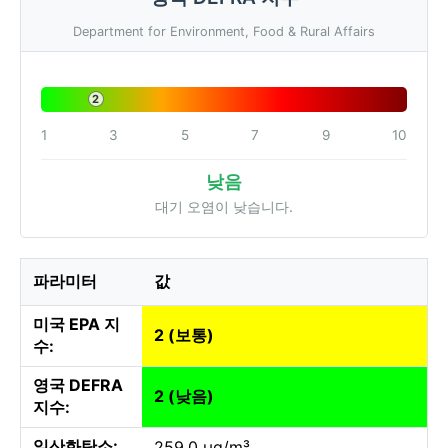
Department for Environment, Food & Rural Affairs
2
1
3
5
7
9
10
낮음
대기 오염이 낮습니다.
파라미터
값
미국 EPA 지
2 (보통)
수:
영국 DEFRA
2 (낮음)
지수:
일산화탄소:
259.0 µg/m³