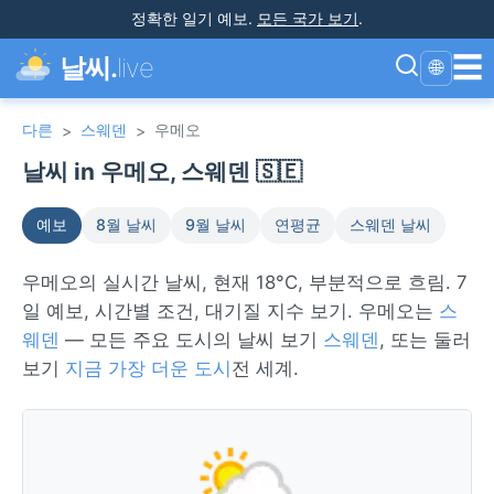
정확한 일기 예보
.
모든 국가 보기
.
☰
날씨.
live
🌐
다른
스웨덴
우메오
>
>
날씨 in 우메오, 스웨덴 🇸🇪
예보
8월 날씨
9월 날씨
연평균
스웨덴 날씨
우메오의 실시간 날씨, 현재 18°C, 부분적으로 흐림. 7
일 예보, 시간별 조건, 대기질 지수 보기. 우메오는
스
웨덴
— 모든 주요 도시의 날씨 보기
스웨덴
, 또는 둘러
보기
지금 가장 더운 도시
전 세계.