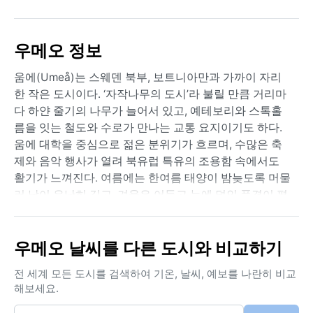
우메오 정보
움에(Umeå)는 스웨덴 북부, 보트니아만과 가까이 자리
한 작은 도시이다. ‘자작나무의 도시’라 불릴 만큼 거리마
다 하얀 줄기의 나무가 늘어서 있고, 예테보리와 스톡홀
름을 잇는 철도와 수로가 만나는 교통 요지이기도 하다.
움에 대학을 중심으로 젊은 분위기가 흐르며, 수많은 축
제와 음악 행사가 열려 북유럽 특유의 조용함 속에서도
활기가 느껴진다. 여름에는 한여름 태양이 밤늦도록 머물
러 낮이 유난히 길고, 겨울은 어둡고 눈에 덮인 풍경이 펼
쳐진다.
쾨펜 기후 구분으로 Dfc, 즉 아한대 기후에 속한다. 겨울
우메오 날씨를 다른 도시와 비교하기
은 길고 혹독하여 11월부터 4월까지 눈이 쌓이고 기온은
영하 20도까지 내려가기도 한다. 반면 여름은 짧지만 비
전 세계 모든 도시를 검색하여 기온, 날씨, 예보를 나란히 비교
교적 온화하며, 7월 평균 기온은 15도 안팎으로 햇살이
해보세요.
따사롭다. 강수량은 연중 고르게 분포하지만 대부분 눈으