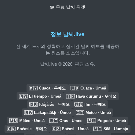
🧩 무료 날씨 위젯
정보 날씨.live
전 세계 도시의 정확하고 실시간 날씨 예보를 제공하
는 원스톱 소스입니다.
날씨.live © 2026. 판권 소유.
🇲🇾
🇮🇩
Cuaca · 우메오
Cuaca · Umeå
🇪🇸
🇹🇷
El tiempo · Umeå
Hava durumu · 우메오
🇭🇺
🇪🇪
Időjárás · 우메오
Ilm · 우메오
🇱🇻
🇮🇹
Laikapstākļi · Ūmeo
Meteo · Umeå
🇫🇷
🇱🇹
🇵🇱
Météo · Umeå
Oras · Umeo
Pogoda · Umeå
🇸🇰
🇨🇿
🇫🇮
Počasie · 우메오
Počasí · Umeå
Sää · Uumaja