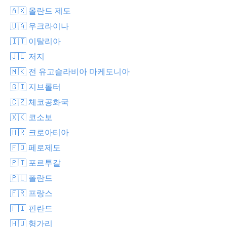
🇦🇽 올란드 제도
🇺🇦 우크라이나
🇮🇹 이탈리아
🇯🇪 저지
🇲🇰 전 유고슬라비아 마케도니아
🇬🇮 지브롤터
🇨🇿 체코공화국
🇽🇰 코소보
🇭🇷 크로아티아
🇫🇴 페로제도
🇵🇹 포르투갈
🇵🇱 폴란드
🇫🇷 프랑스
🇫🇮 핀란드
🇭🇺 헝가리