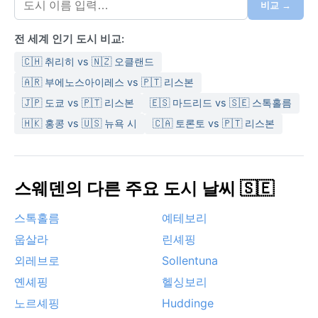
로 내리므로 겨울철 습도는 낮은 편이다. 여름에는 낮 기
비교 →
온이 20도를 넘는 날도 있으니 얇은 겉옷과 비옷을 준비
전 세계 인기 도시 비교:
하고, 겨울에는 방한용 점퍼와 방수 부츠, 장갑이 필수다.
봄과 가을은 짧고 선선하여 중간 옷차림이 필요하다.
🇨🇭 취리히 vs 🇳🇿 오클랜드
가장 방문하기 좋은 시기는 6월부터 8월까지의 여름이
🇦🇷 부에노스아이레스 vs 🇵🇹 리스본
다. 백야 현상 덕분에 해가 지지 않는 듯한 낭만적인 저녁
🇯🇵 도쿄 vs 🇵🇹 리스본
🇪🇸 마드리드 vs 🇸🇪 스톡홀름
을 즐길 수 있고, 기온도 활동하기에 쾌적하다. 겨울에는
🇭🇰 홍콩 vs 🇺🇸 뉴욕 시
🇨🇦 토론토 vs 🇵🇹 리스본
북극권 근처의 오로라를 관찰할 기회가 있지만, 심한 한
파와 눈보라가 찾아오므로 철저히 준비해야 한다. 허리케
인이나 몬순 같은 극단적 현상은 드물지만, 가끔 북대서
양에서 불어오는 저기압이 강한 바람과 습기를 몰고 오기
스웨덴의 다른 주요 도시 날씨 🇸🇪
도 한다. 눈과 얼음이 도시 전체를 감싸는 움에의 겨울은
그 자체로 독특한 경험을 선사한다.
스톡홀름
예테보리
웁살라
린셰핑
외레브로
Sollentuna
옌셰핑
헬싱보리
노르셰핑
Huddinge