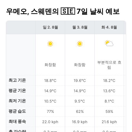
우메오, 스웨덴의 🇸🇪 7일 날씨 예보
일 2. 8월
월 3. 8월
화 4. 8월
부분적으로 흐
화창함
화창함
림
최고 기온
18.8°C
19.6°C
18.2°C
평균 기온
14.9°C
14.9°C
13.6°C
최저 기온
10.5°C
9.5°C
8.1°C
평균 습도
77%
62%
59%
최대 풍속
22.0 kph
16.9 kph
21.6 kph
총 강수량