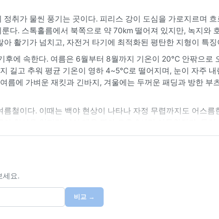
 정취가 물씬 풍기는 곳이다. 피리스 강이 도심을 가로지르며 흐
룬다. 스톡홀름에서 북쪽으로 약 70km 떨어져 있지만, 녹지와 
많아 활기가 넘치고, 자전거 타기에 최적화된 평탄한 지형이 특징
 기후에 속한다. 여름은 6월부터 8월까지 기온이 20°C 안팎으로
지 길고 추워 평균 기온이 영하 4~5°C로 떨어지며, 눈이 자주 내
 여름에 가벼운 재킷과 긴바지, 겨울에는 두꺼운 패딩과 방한 부츠
여름철이다. 이때는 백야 현상이 나타나 자정 무렵까지도 어스름한
야 현상은 없지만 낮이 매우 짧아 오후 3시면 어두워진다. 특히 1
한 강한 서리가 내리기 쉽다. 눈보라가 몰아칠 때도 있지만 대개
인 북유럽 대륙성 기후를 경험할 수 있는 도시다.
보세요.
비교 →