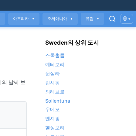
🌐
아프리카
오세아니아
유럽
▾
▼
▼
▼
▼
Sweden의 상위 도시
스톡홀름
예테보리
웁살라
시의 날씨 보
린셰핑
외레브로
Sollentuna
우메오
옌셰핑
헬싱보리