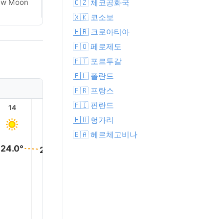
🇨🇿 체코공화국
ew Moon
New Moon
🇽🇰 코소보
🇭🇷 크로아티아
🇫🇴 페로제도
🇵🇹 포르투갈
🇵🇱 폴란드
🇫🇷 프랑스
🇫🇮 핀란드
14
15
16
17
18
19
🇭🇺 헝가리
🇧🇦 헤르체고비나
24.0°
24.0°
24.0°
24.0°
23.0°
21.0°