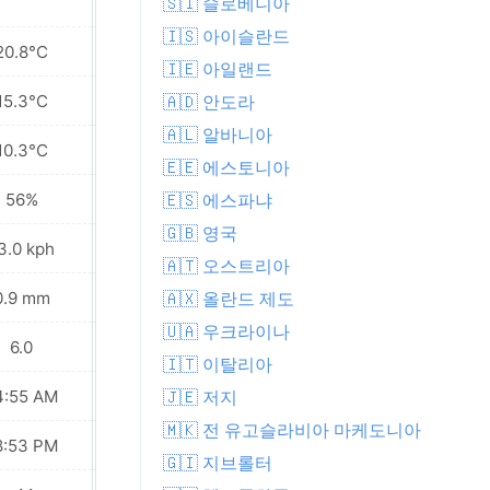
🇸🇮 슬로베니아
🇮🇸 아이슬란드
20.8°C
23.1°C
🇮🇪 아일랜드
15.3°C
15.7°C
🇦🇩 안도라
🇦🇱 알바니아
10.3°C
8.3°C
🇪🇪 에스토니아
56%
51%
🇪🇸 에스파냐
🇬🇧 영국
3.0 kph
9.0 kph
🇦🇹 오스트리아
0.9 mm
0.0 mm
🇦🇽 올란드 제도
🇺🇦 우크라이나
6.0
6.0
🇮🇹 이탈리아
4:55 AM
04:57 AM
🇯🇪 저지
🇲🇰 전 유고슬라비아 마케도니아
8:53 PM
08:51 PM
🇬🇮 지브롤터