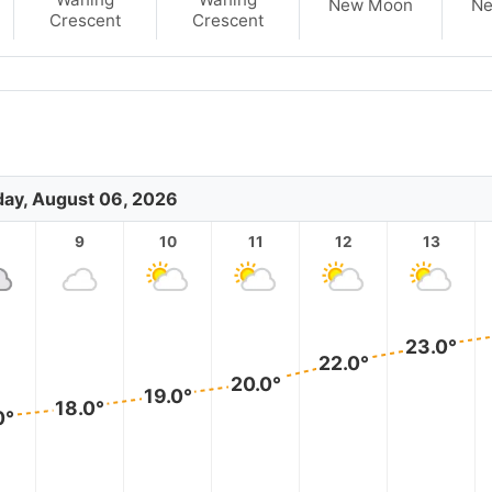
New Moon
N
Crescent
Crescent
ay, August 06, 2026
9
10
11
12
13
23.0°
22.0°
20.0°
19.0°
18.0°
0°