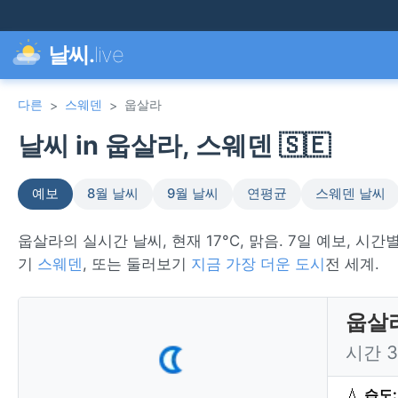
날씨.
live
다른
스웨덴
웁살라
>
>
날씨 in 웁살라, 스웨덴 🇸🇪
예보
8월 날씨
9월 날씨
연평균
스웨덴 날씨
웁살라의 실시간 날씨, 현재 17°C, 맑음. 7일 예보, 시
기
스웨덴
, 또는 둘러보기
지금 가장 더운 도시
전 세계.
웁살라
시간 
💧
습도: