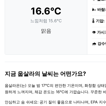
16.6°C
🌬️
바람:
느낌처럼 15.6°C
🌡️
기압:
맑음
👁️
가시
🌧️
강수
지금 웁살라의 날씨는 어떤가요?
웁살라은(는) 오늘 밤 17°C의 편안한 기온이며, 화창함 상
원하게 느껴지며, 체감 온도는 16°C에 가깝습니다. 꾸준한 바람
안심하고 숨 쉬세요: 공기 질이 좋음으로 나타나며, EPA 지수 1