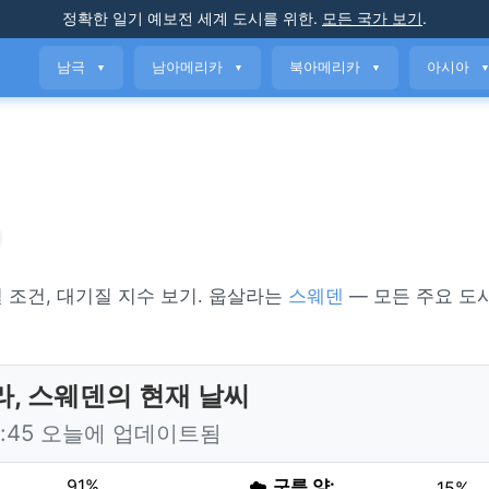
정확한 일기 예보
전 세계 도시를 위한
.
모든 국가 보기
.
남극
남아메리카
북아메리카
아시아
▼
▼
▼
간별 조건, 대기질 지수 보기. 웁살라는
스웨덴
— 모든 주요 도
, 스웨덴의 현재 날씨
3:45 오늘에 업데이트됨
91%
☁️
구름 양:
15%