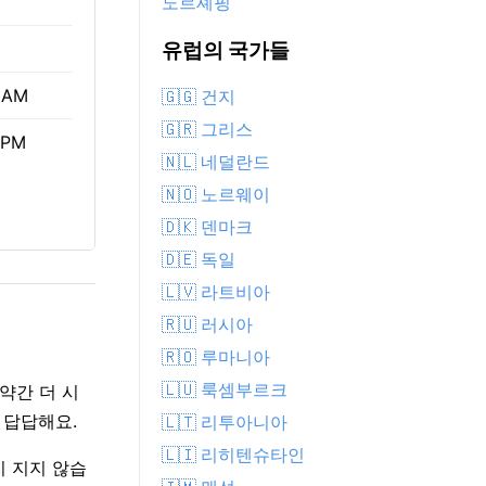
노르셰핑
유럽의 국가들
 AM
🇬🇬 건지
🇬🇷 그리스
 PM
🇳🇱 네덜란드
🇳🇴 노르웨이
🇩🇰 덴마크
🇩🇪 독일
🇱🇻 라트비아
🇷🇺 러시아
🇷🇴 루마니아
🇱🇺 룩셈부르크
약간 더 시
 답답해요.
🇱🇹 리투아니아
🇱🇮 리히텐슈타인
지 지지 않습