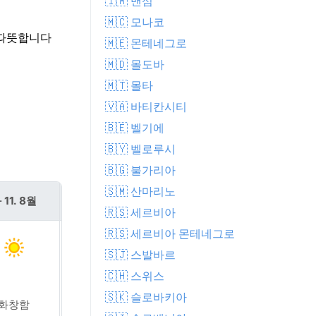
🇮🇲 맨섬
🇲🇨 모나코
다 따뜻합니다
🇲🇪 몬테네그로
🇲🇩 몰도바
🇲🇹 몰타
🇻🇦 바티칸시티
🇧🇪 벨기에
🇧🇾 벨로루시
🇧🇬 불가리아
🇸🇲 산마리노
 11. 8월
수 12. 8월
🇷🇸 세르비아
🇷🇸 세르비아 몬테네그로
🇸🇯 스발바르
🇨🇭 스위스
🇸🇰 슬로바키아
화창함
화창함