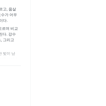
르고, 웁살
호수가 어우
이다.
 오르며 비교
린다. 강수
, 그리고
 빛이 남
1월부터 2
 적설량은