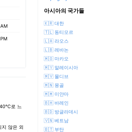
아시아의 국가들
🇰🇷 대한
 AM
🇹🇱 동티모르
 PM
🇱🇦 라오스
🇱🇧 레바논
🇲🇴 마카오
🇲🇾 말레이시아
🇲🇻 몰디브
🇲🇳 몽골
🇲🇲 미얀마
🇧🇭 바레인
40°C로 느
🇧🇩 방글라데시
🇻🇳 베트남
호되지 않은 외
🇧🇹 부탄