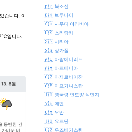
🇰🇵 북조선
🇧🇳 브루나이
 있습니다. 이
🇸🇦 사우디 아라비아
🇱🇰 스리랑카
7°C입니다.
🇸🇾 시리아
🇸🇬 싱가폴
🇦🇪 아랍에미리트
🇦🇲 아르메니아
🇦🇿 아제르바이잔
 13. 8월
금 14. 8월
🇦🇫 아프가니스탄
🇮🇴 영국령 인도양 식민지
🇾🇪 예멘
🇴🇲 오만
🇯🇴 요르단
을 동반한 간
흐린 날씨
🇺🇿 우즈베키스탄
 가벼운 비