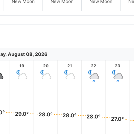
New Moon
New Moon
New Moon
N
ay, August 08, 2026
8
19
20
21
22
23
0°
29.0°
28.0°
28.0°
28.0°
27.0°