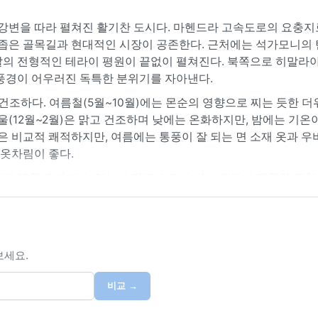
 강변을 따라 펼쳐진 활기찬 도시다. 마헨드라 고속도로의 요충지
는 좁은 골목길과 현대적인 시장이 공존한다. 근처에는 석가모니의
팔의 전형적인 테라이 평원이 끝없이 펼쳐진다. 북쪽으로 히말라야
 풍경이 어우러진 독특한 분위기를 자아낸다.
건조하다. 여름철(5월~10월)에는 몬순의 영향으로 찌는 듯한 더
(12월~2월)은 맑고 건조하며 낮에는 온화하지만, 밤에는 기온이
은 비교적 쾌적하지만, 여름에는 통풍이 잘 되는 면 소재 옷과 우
 옷차림이 좋다.
터 12월 초까지다. 하늘이 맑고 습도가 낮아 테라이 평원의 광
도 따뜻하고 건조해 나들이에 적합하다. 주목할 만한 기상 현상으
의가 필요하다. 또한 여름 몬순 때는 강둑 주변에서 국지적인 홍수
 일정을 유연하게 계획하는 것이 좋다.
보세요.
비교 →