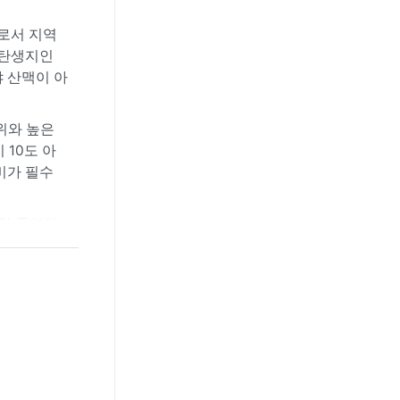
로서 지역
 탄생지인
 산맥이 아
위와 높은
 10도 아
비가 필수
활한 풍경과
로는 겨울
가 발생할