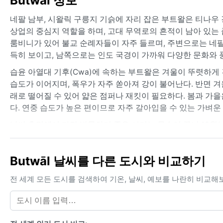
Butwāl 정보
네팔 남부, 시왈릭 구릉지 기슭에 자리 잡은 부트왈은 티나우
상업의 중심지 역할을 하며, 고대 무역로의 흔적이 남아 있
룸비니가 있어 불교 순례자들이 자주 들르며, 주변으로는 네
득히 보이고, 남쪽으로는 인도 국경이 가까워 다양한 문화와
습윤 아열대 기후(Cwa)에 속하는 부트왈은 겨울이 뚜렷하게 
습도가 이어지며, 폭우가 자주 쏟아져 강이 불어난다. 반면 겨울
래로 떨어질 수 있어 얇은 점퍼나 재킷이 필요하다. 봄과 가을
다. 연중 습도가 높은 편이므로 자주 갈아입을 수 있는 가벼운
날씨 측면에서 가장 방문하기 좋은 시기는 몬순이 끝난 10월부
먼 히말라야의 설산을 조망하기에 이상적이다. 봄(3월~4월)
철 새벽에 자주 끼는 짙은 안개가 있어, 고속도로 운전 시 주
Butwāl 날씨를 다른 도시와 비교하기
수 있으며, 시왈릭 구릉지에서는 산사태 위험도 따르므로 여행
전 세계 모든 도시를 검색하여 기온, 날씨, 예보를 나란히 비교해