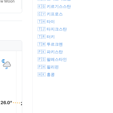
ew Moon
Crescent
🇰🇬 키르기스스탄
🇨🇾 키프로스
🇹🇭 타이
🇹🇯 타지크스탄
🇹🇷 터키
🇹🇲 투르크멘
🇵🇰 파키스탄
1
2
3
4
5
🇵🇸 팔레스타인
🇵🇭 필리핀
🇭🇰 홍콩
26.0°
26.0°
26.0°
26.0°
26.0°
26.0°