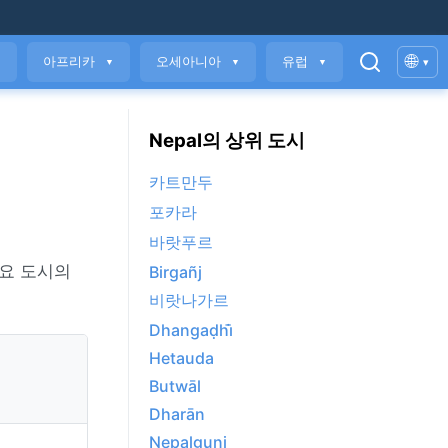
🌐
아프리카
오세아니아
유럽
▾
▼
▼
▼
▼
Nepal의 상위 도시
카트만두
포카라
바랏푸르
주요 도시의
Birgañj
비랏나가르
Dhangaḍhi̇̄
Hetauda
Butwāl
Dharān
Nepalgunj