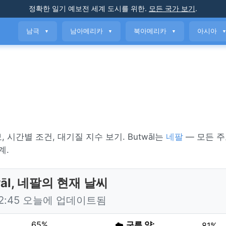
정확한 일기 예보
전 세계 도시를 위한
.
모든 국가 보기
.
남극
남아메리카
북아메리카
아시아
▼
▼
▼
보, 시간별 조건, 대기질 지수 보기. Butwāl는
네팔
— 모든 
계.
wāl, 네팔의 현재 날씨
12:45 오늘에 업데이트됨
65%
☁️
구름 양:
81%