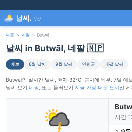
날씨.
live
다른
네팔
>
>
Butwāl
날씨 in Butwāl, 네팔 🇳🇵
예보
8월 날씨
9월 날씨
연평균
네팔 날씨
Butwāl의 실시간 날씨, 현재 32°C, 근처에 뇌우. 7일 예
날씨 보기
네팔
, 또는 둘러보기
지금 가장 더운 도시
전 세
But
시간 
💧
습도: