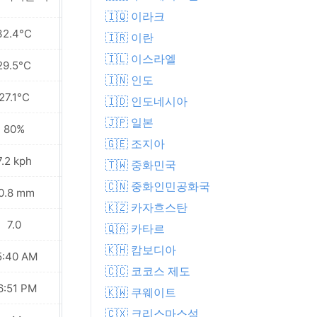
🇮🇶 이라크
32.4°C
30.0°C
🇮🇷 이란
🇮🇱 이스라엘
29.5°C
28.4°C
🇮🇳 인도
27.1°C
27.3°C
🇮🇩 인도네시아
🇯🇵 일본
80%
86%
🇬🇪 조지아
7.2 kph
9.0 kph
🇹🇼 중화민국
🇨🇳 중화인민공화국
0.8 mm
9.6 mm
🇰🇿 카자흐스탄
7.0
7.0
🇶🇦 카타르
🇰🇭 캄보디아
5:40 AM
05:41 AM
🇨🇨 코코스 제도
6:51 PM
06:50 PM
🇰🇼 쿠웨이트
🇨🇽 크리스마스섬
Waxing