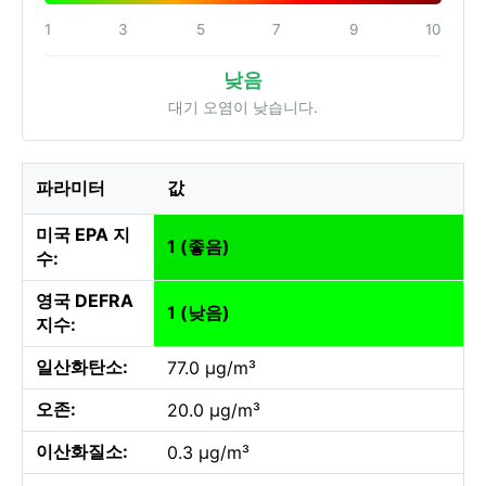
1
3
5
7
9
10
낮음
대기 오염이 낮습니다.
파라미터
값
미국 EPA 지
1 (좋음)
수:
영국 DEFRA
1 (낮음)
지수:
일산화탄소:
77.0 µg/m³
오존:
20.0 µg/m³
이산화질소:
0.3 µg/m³