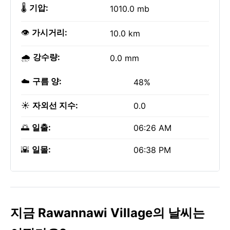
🌡️
기압:
1010.0 mb
👁️
가시거리:
10.0 km
🌧️
강수량:
0.0 mm
☁️
구름 양:
48%
☀️
자외선 지수:
0.0
🌅
일출:
06:26 AM
🌇
일몰:
06:38 PM
지금 Rawannawi Village의 날씨는