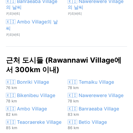
🇰🇮 Banraeaba Village
🇰🇮 Nawerewere Village
의 날씨
의 날씨
키리바티
키리바티
🇰🇮 Ambo Village의 날
씨
키리바티
근처 도시들 (Rawannawi Village에
서 300km 이내)
🇰🇮 Bonriki Village
🇰🇮 Temaiku Village
76 km
78 km
🇰🇮 Bikenibeu Village
🇰🇮 Nawerewere Village
78 km
78 km
🇰🇮 Ambo Village
🇰🇮 Banraeaba Village
82 km
83 km
🇰🇮 Teaoraereke Village
🇰🇮 Betio Village
85 km
86 km