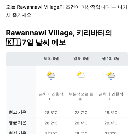
오늘 Rawannawi Village의 조건이 이상적입니다 — 나가
서 즐기세요.
Rawannawi Village, 키리바티의
🇰🇮 7일 날씨 예보
토 8. 8월
일 9. 8월
월 10. 8월
근처에 간헐적
부분적으로 흐
근처에 간헐적
근
비
림
비
최고 기온
28.8°C
28.7°C
28.8°C
평균 기온
28.2°C
28.4°C
28.4°C
최저 기온
27.7°C
28.2°C
27.7°C