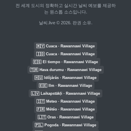
전 세계 도시의 정확하고 실시간 날씨 예보를 제공하
는 원스톱 소스입니다.
날씨.live © 2026. 판권 소유.
🇲🇾
Cuaca · Rawannawi Village
🇮🇩
Cuaca · Rawannawi Village
🇪🇸
El tiempo · Rawannawi Village
🇹🇷
Hava durumu · Rawannawi Village
🇭🇺
Időjárás · Rawannawi Village
🇪🇪
Ilm · Rawannawi Village
🇱🇻
Laikapstākļi · Rawannawi Village
🇮🇹
Meteo · Rawannawi Village
🇫🇷
Météo · Rawannawi Village
🇱🇹
Oras · Rawannawi Village
🇵🇱
Pogoda · Rawannawi Village