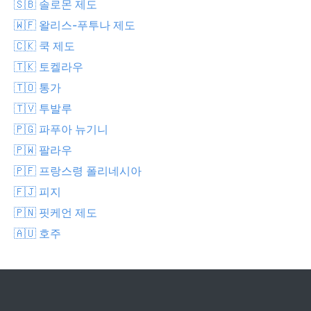
🇸🇧 솔로몬 제도
🇼🇫 왈리스-푸투나 제도
🇨🇰 쿡 제도
🇹🇰 토켈라우
🇹🇴 통가
🇹🇻 투발루
🇵🇬 파푸아 뉴기니
🇵🇼 팔라우
🇵🇫 프랑스령 폴리네시아
🇫🇯 피지
🇵🇳 핏케언 제도
🇦🇺 호주