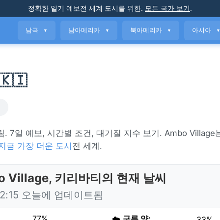
정확한 일기 예보
전 세계 도시를 위한
.
모든 국가 보기
.
남극
남아메리카
북아메리카
아시아
▼
▼
▼
🇰🇮
씨
림. 7일 예보, 시간별 조건, 대기질 지수 보기. Ambo Villag
지금 가장 더운 도시
전 세계.
o Village, 키리바티의 현재 날씨
22:15 오늘에 업데이트됨
77%
☁️
구름 양:
33%