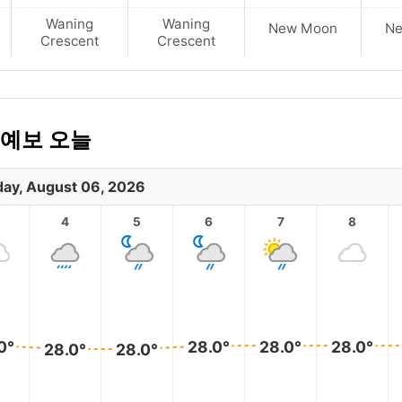
Waning
Waning
New Moon
N
Crescent
Crescent
씨 예보 오늘
ay, August 06, 2026
4
5
6
7
8
0°
28.0°
28.0°
28.0°
28.0°
28.0°