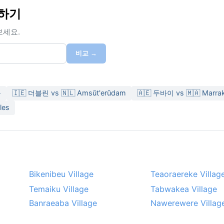
교하기
보세요.
비교 →
름
🇮🇪 더블린 vs 🇳🇱 Amsŭt'erŭdam
🇦🇪 두바이 vs 🇲🇦 Marra
les
Bikenibeu Village
Teaoraereke Villag
Temaiku Village
Tabwakea Village
Banraeaba Village
Nawerewere Villag