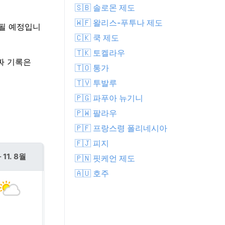
🇸🇧 솔로몬 제도
🇼🇫 왈리스-푸투나 제도
작될 예정입니
🇨🇰 쿡 제도
🇹🇰 토켈라우
날짜 기록은
🇹🇴 통가
🇹🇻 투발루
🇵🇬 파푸아 뉴기니
🇵🇼 팔라우
🇵🇫 프랑스령 폴리네시아
🇫🇯 피지
 11. 8월
수 12. 8월
🇵🇳 핏케언 제도
🇦🇺 호주