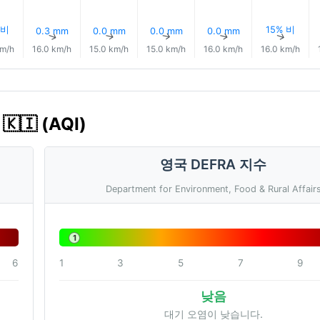
 비
15% 비
0.3 mm
0.0 mm
0.0 mm
0.0 mm
↑
↑
↑
↑
↑
↑
km/h
16.0 km/h
15.0 km/h
15.0 km/h
16.0 km/h
16.0 km/h
🇮 (AQI)
영국 DEFRA 지수
Department for Environment, Food & Rural Affair
1
6
1
3
5
7
9
낮음
대기 오염이 낮습니다.