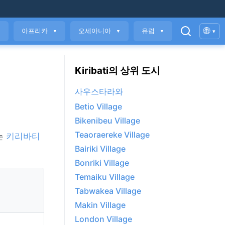
🌐
아프리카
오세아니아
유럽
▾
▼
▼
▼
▼
Kiribati의 상위 도시
사우스타라와
Betio Village
Bikenibeu Village
Teaoraereke Village
e는
키리바티
Bairiki Village
Bonriki Village
Temaiku Village
Tabwakea Village
Makin Village
London Village