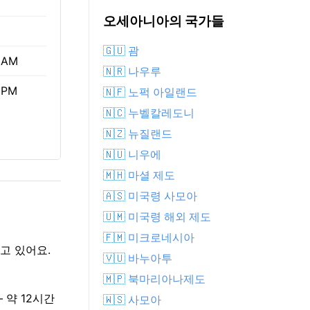
오세아니아의 국가들
🇬🇺 괌
 AM
🇳🇷 나우루
 PM
🇳🇫 노퍽 아일랜드
🇳🇨 누벨칼레도니
🇳🇿 뉴질랜드
🇳🇺 니우에
🇲🇭 마셜 제도
🇦🇸 미국령 사모아
🇺🇲 미국령 해외 제도
🇫🇲 미크로네시아
르고 있어요.
🇻🇺 바누아투
🇲🇵 북마리아나제도
— 약 12시간
🇼🇸 사모아