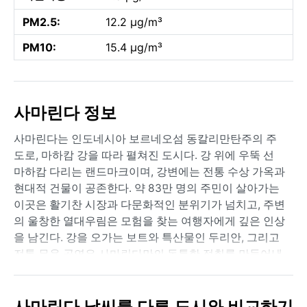
PM2.5:
12.2 µg/m³
PM10:
15.4 µg/m³
사마린다 정보
사마린다는 인도네시아 보르네오섬 동칼리만탄주의 주
도로, 마하캄 강을 따라 펼쳐진 도시다. 강 위에 우뚝 선
마하캄 다리는 랜드마크이며, 강변에는 전통 수상 가옥과
현대적 건물이 공존한다. 약 83만 명의 주민이 살아가는
이곳은 활기찬 시장과 다문화적인 분위기가 넘치고, 주변
의 울창한 열대우림은 모험을 찾는 여행자에게 깊은 인상
을 남긴다. 강을 오가는 보트와 특산물인 두리안, 그리고
전통 무용 공연은 사마린다만의 독특한 정취를 만들어낸
다.
쾨펜 기후 구분에서 Af(열대 우림 기후)에 속하는 사마린
사마린다 날씨를 다른 도시와 비교하기