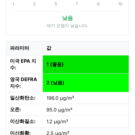
1
3
5
7
9
10
낮음
대기 오염이 낮습니다.
파라미터
값
미국 EPA 지
1 (좋음)
수:
영국 DEFRA
2 (낮음)
지수:
일산화탄소:
196.0 µg/m³
오존:
95.0 µg/m³
이산화질소:
1.2 µg/m³
이산화황:
2.5 µg/m³