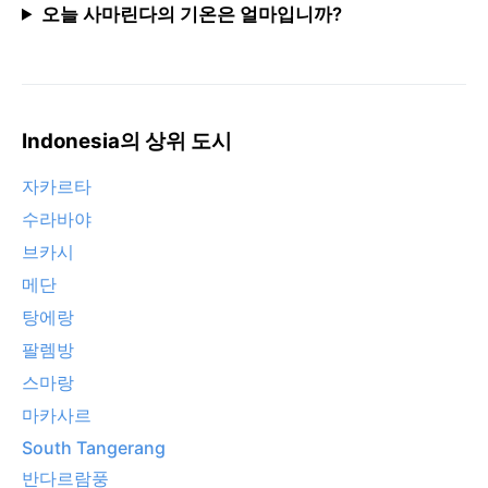
오늘 사마린다의 기온은 얼마입니까?
Indonesia의 상위 도시
자카르타
수라바야
브카시
메단
탕에랑
팔렘방
스마랑
마카사르
South Tangerang
반다르람풍