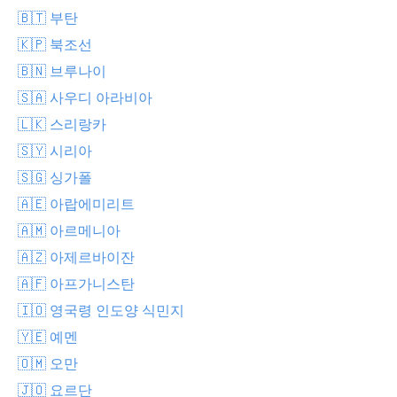
🇧🇹 부탄
🇰🇵 북조선
🇧🇳 브루나이
🇸🇦 사우디 아라비아
🇱🇰 스리랑카
🇸🇾 시리아
🇸🇬 싱가폴
🇦🇪 아랍에미리트
🇦🇲 아르메니아
🇦🇿 아제르바이잔
🇦🇫 아프가니스탄
🇮🇴 영국령 인도양 식민지
🇾🇪 예멘
🇴🇲 오만
🇯🇴 요르단