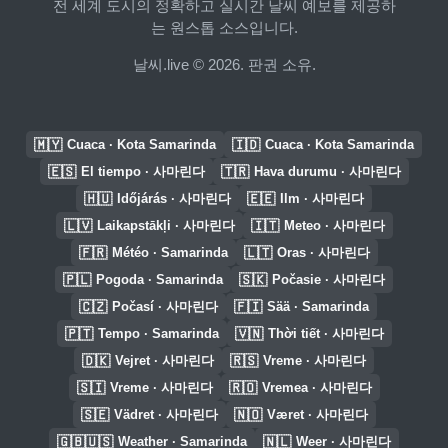
전 세계 도시의 정확하고 실시간 날씨 예보를 제공하
는 원스톱 소스입니다.
날씨.live © 2026. 판권 소유.
🇲🇾
🇮🇩
Cuaca · Kota Samarinda
Cuaca · Kota Samarinda
🇪🇸
🇹🇷
El tiempo · 사마린다
Hava durumu · 사마린다
🇭🇺
🇪🇪
Időjárás · 사마린다
Ilm · 사마린다
🇱🇻
🇮🇹
Laikapstākļi · 사마린다
Meteo · 사마린다
🇫🇷
🇱🇹
Météo · Samarinda
Oras · 사마린다
🇵🇱
🇸🇰
Pogoda · Samarinda
Počasie · 사마린다
🇨🇿
🇫🇮
Počasí · 사마린다
Sää · Samarinda
🇵🇹
🇻🇳
Tempo · Samarinda
Thời tiết · 사마린다
🇩🇰
🇷🇸
Vejret · 사마린다
Vreme · 사마린다
🇸🇮
🇷🇴
Vreme · 사마린다
Vremea · 사마린다
🇸🇪
🇳🇴
Vädret · 사마린다
Været · 사마린다
🇬🇧🇺🇸
🇳🇱
Weather · Samarinda
Weer · 사마린다