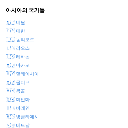
아시아의 국가들
🇳🇵 네팔
🇰🇷 대한
🇹🇱 동티모르
🇱🇦 라오스
🇱🇧 레바논
🇲🇴 마카오
🇲🇾 말레이시아
🇲🇻 몰디브
🇲🇳 몽골
🇲🇲 미얀마
🇧🇭 바레인
🇧🇩 방글라데시
🇻🇳 베트남