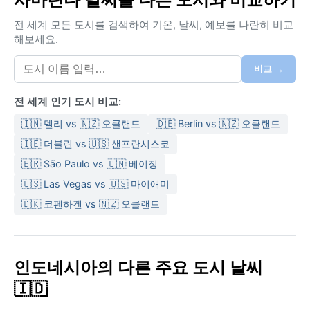
다는 연중 고온 다습하다. 평균 기온은 26~28°C로 크게
변하지 않으며, 강수량은 매달 고르게 분포해 뚜렷한 건
전 세계 모든 도시를 검색하여 기온, 날씨, 예보를 나란히 비교
기가 없다. 습도는 80~90%에 달해 항상 끈적한 느낌이
해보세요.
든다. 여행 시 가벼운 면 소재 옷과 자외선 차단제, 그리고
갑작스러운 소나기에 대비한 접이식 우산이나 방수 재킷
비교 →
이 필수다. 열대성 호우가 하루에도 몇 차례 내리지만, 비
전 세계 인기 도시 비교:
가 그친 후에는 다시 맑은 하늘이 열리는 패턴이 반복된
다.
🇮🇳 델리 vs 🇳🇿 오클랜드
🇩🇪 Berlin vs 🇳🇿 오클랜드
기후적으로 가장 쾌적한 시기는 상대적으로 강수량이 적
🇮🇪 더블린 vs 🇺🇸 샌프란시스코
은 6월부터 9월 사이지만, 어느 달을 선택해도 많은 비를
🇧🇷 São Paulo vs 🇨🇳 베이징
각오해야 한다. 태풍이나 사이클론 같은 극단적 기상 현
🇺🇸 Las Vegas vs 🇺🇸 마이애미
상은 드물지만, 집중호우로 인한 국지적 홍수가 발생할
🇩🇰 코펜하겐 vs 🇳🇿 오클랜드
수 있으므로 주의가 필요하다. 사마린다의 열대 우림 기
후는 거대한 생태계를 유지하는 원동력이며, 오히려 비가
내리는 순간조차 이 도시의 생생한 매력을 느끼게 해준
다. 자연 그대로의 강과 숲을 체험하고 싶다면 우기와 건
인도네시아의 다른 주요 도시 날씨
기의 경계를 크게 신경 쓰지 않는 편이 낫다.
🇮🇩