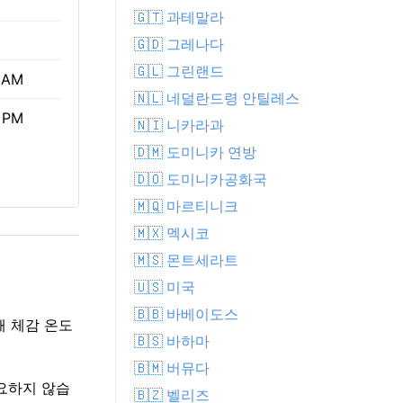
🇬🇹 과테말라
🇬🇩 그레나다
🇬🇱 그린랜드
 AM
🇳🇱 네덜란드령 안틸레스
 PM
🇳🇮 니카라과
🇩🇲 도미니카 연방
🇩🇴 도미니카공화국
🇲🇶 마르티니크
🇲🇽 멕시코
🇲🇸 몬트세라트
🇺🇸 미국
🇧🇧 바베이도스
해 체감 온도
🇧🇸 바하마
🇧🇲 버뮤다
필요하지 않습
🇧🇿 벨리즈