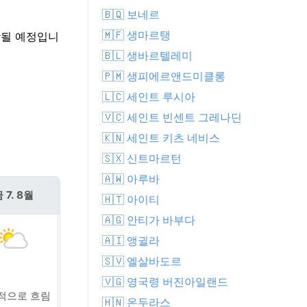
🇧🇶 보네르
🇲🇫 생마르탱
작될 예정입니
🇧🇱 생바르텔레미
🇵🇲 생피에르앤드미클롱
🇱🇨 세인트 루시아
🇻🇨 세인트 빈센트 그레나딘
🇰🇳 세인트 키츠 네비스
🇸🇽 신트마르턴
🇦🇼 아루바
 7. 8월
토 8. 8월
🇭🇹 아이티
🇦🇬 안티가 바부다
🇦🇮 앵귈라
🇸🇻 엘살바도르
🇻🇬 영국령 버진아일랜드
적으로 흐림
근처에 간헐적 비
🇭🇳 온두라스