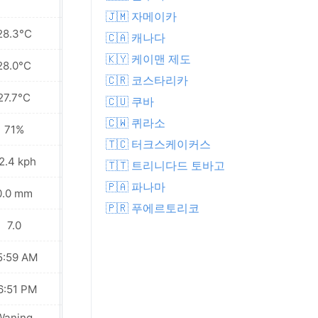
🇯🇲 자메이카
28.3°C
28.5°C
🇨🇦 캐나다
🇰🇾 케이맨 제도
28.0°C
28.1°C
🇨🇷 코스타리카
27.7°C
27.5°C
🇨🇺 쿠바
🇨🇼 퀴라소
71%
74%
🇹🇨 터크스케이커스
2.4 kph
33.1 kph
🇹🇹 트리니다드 토바고
🇵🇦 파나마
0.0 mm
1.7 mm
🇵🇷 푸에르토리코
7.0
7.0
5:59 AM
05:59 AM
6:51 PM
06:50 PM
Waning
Waning