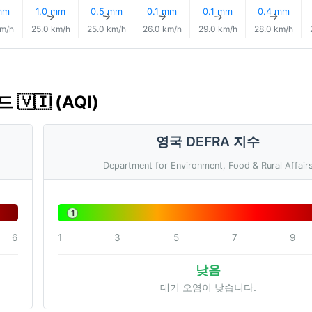
mm
1.0 mm
0.5 mm
0.1 mm
0.1 mm
0.4 mm
↑
↑
↑
↑
↑
↑
km/h
25.0 km/h
25.0 km/h
26.0 km/h
29.0 km/h
28.0 km/h
🇻🇮 (AQI)
영국 DEFRA 지수
Department for Environment, Food & Rural Affair
1
6
1
3
5
7
9
낮음
대기 오염이 낮습니다.