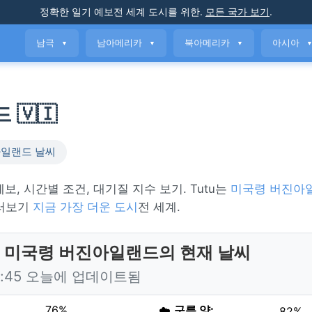
정확한 일기 예보
전 세계 도시를 위한
.
모든 국가 보기
.
남극
남아메리카
북아메리카
아시아
▼
▼
▼
 🇻🇮
아일랜드 날씨
 예보, 시간별 조건, 대기질 지수 보기. Tutu는
미국령 버진아
둘러보기
지금 가장 더운 도시
전 세계.
u, 미국령 버진아일랜드의 현재 날씨
8:45 오늘에 업데이트됨
76%
☁️
구름 양:
82%