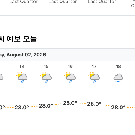
Last Quarter
Last Quarter
Last Quarter
C
씨 예보 오늘
y, August 02, 2026
3
14
15
16
17
18
28.0°
28.0°
28.0°
0°
28.0°
28.0°