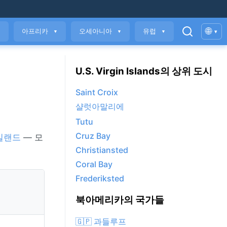
🌐
아프리카
오세아니아
유럽
▾
▼
▼
▼
▼
U.S. Virgin Islands의 상위 도시
Saint Croix
샬럿아말리에
Tutu
Cruz Bay
일랜드
— 모
Christiansted
Coral Bay
Frederiksted
북아메리카의 국가들
🇬🇵 과들루프