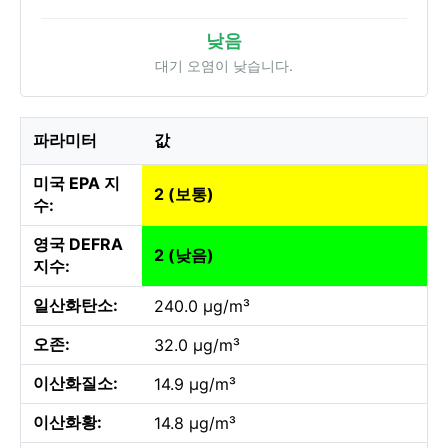
낮음
대기 오염이 낮습니다.
파라미터
값
미국 EPA 지
2 (보통)
수:
영국 DEFRA
2 (낮음)
지수:
일산화탄소:
240.0 µg/m³
오존:
32.0 µg/m³
이산화질소:
14.9 µg/m³
이산화황:
14.8 µg/m³