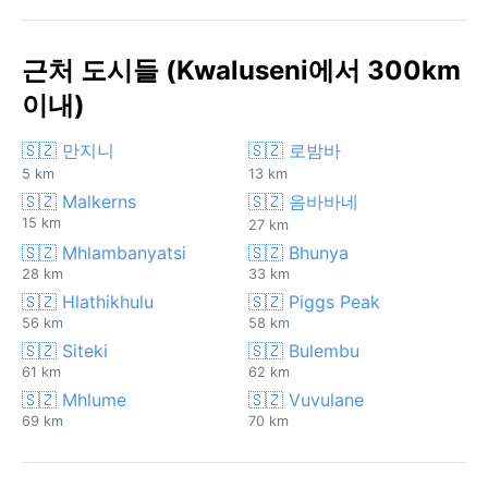
근처 도시들 (Kwaluseni에서 300km
이내)
🇸🇿 만지니
🇸🇿 로밤바
5 km
13 km
🇸🇿 Malkerns
🇸🇿 음바바네
15 km
27 km
🇸🇿 Mhlambanyatsi
🇸🇿 Bhunya
28 km
33 km
🇸🇿 Hlathikhulu
🇸🇿 Piggs Peak
56 km
58 km
🇸🇿 Siteki
🇸🇿 Bulembu
61 km
62 km
🇸🇿 Mhlume
🇸🇿 Vuvulane
69 km
70 km