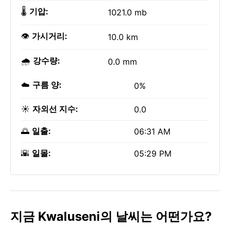
🌡️
기압:
1021.0 mb
👁️
가시거리:
10.0 km
🌧️
강수량:
0.0 mm
☁️
구름 양:
0%
☀️
자외선 지수:
0.0
🌅
일출:
06:31 AM
🌇
일몰:
05:29 PM
지금 Kwaluseni의 날씨는 어떤가요?