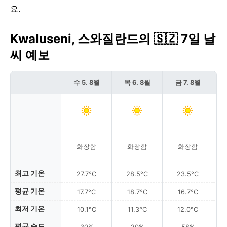
요.
Kwaluseni, 스와질란드의 🇸🇿 7일 날
씨 예보
수 5. 8월
목 6. 8월
금 7. 8월
화창함
화창함
화창함
최고 기온
27.7°C
28.5°C
23.5°C
평균 기온
17.7°C
18.7°C
16.7°C
최저 기온
10.1°C
11.3°C
12.0°C
평균 습도