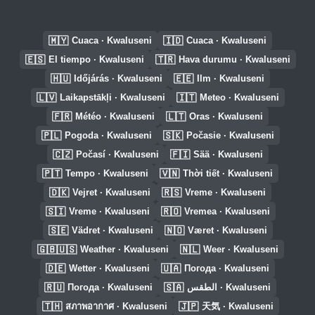
🇲🇾
🇮🇩
Cuaca · Kwaluseni
Cuaca · Kwaluseni
🇪🇸
🇹🇷
El tiempo · Kwaluseni
Hava durumu · Kwaluseni
🇭🇺
🇪🇪
Időjárás · Kwaluseni
Ilm · Kwaluseni
🇱🇻
🇮🇹
Laikapstākļi · Kwaluseni
Meteo · Kwaluseni
🇫🇷
🇱🇹
Météo · Kwaluseni
Oras · Kwaluseni
🇵🇱
🇸🇰
Pogoda · Kwaluseni
Počasie · Kwaluseni
🇨🇿
🇫🇮
Počasí · Kwaluseni
Sää · Kwaluseni
🇵🇹
🇻🇳
Tempo · Kwaluseni
Thời tiết · Kwaluseni
🇩🇰
🇷🇸
Vejret · Kwaluseni
Vreme · Kwaluseni
🇸🇮
🇷🇴
Vreme · Kwaluseni
Vremea · Kwaluseni
🇸🇪
🇳🇴
Vädret · Kwaluseni
Været · Kwaluseni
🇬🇧🇺🇸
🇳🇱
Weather · Kwaluseni
Weer · Kwaluseni
🇩🇪
🇺🇦
Wetter · Kwaluseni
Погода · Kwaluseni
🇷🇺
🇸🇦
Погода · Kwaluseni
الطقس · Kwaluseni
🇹🇭
🇯🇵
สภาพอากาศ · Kwaluseni
天気 · Kwaluseni