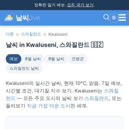
정확한 일기 예보
.
모든 국가 보기
.
☰
날씨.
live
🌐
다른
스와질란드
>
>
Kwaluseni
날씨 in Kwaluseni, 스와질란드 🇸🇿
예보
8월 날씨
9월 날씨
연평균
스와질란드 날씨
Kwaluseni의 실시간 날씨, 현재 10°C, 맑음. 7일 예보,
시간별 조건, 대기질 지수 보기. Kwaluseni는
스와질
란드
— 모든 주요 도시의 날씨 보기
스와질란드
, 또는
둘러보기
지금 가장 더운 도시
전 세계.