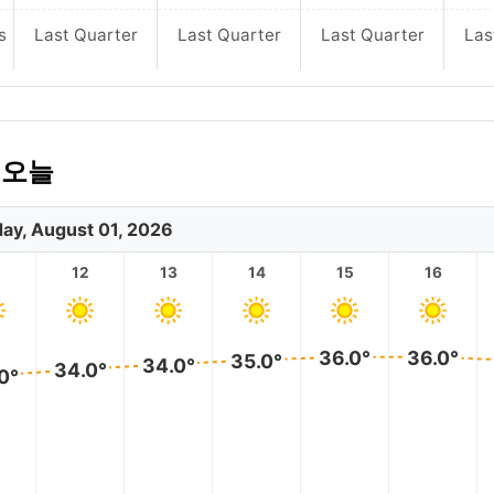
s
Last Quarter
Last Quarter
Last Quarter
Las
 오늘
day, August 01, 2026
12
13
14
15
16
36.0°
36.0°
35.0°
34.0°
34.0°
0°