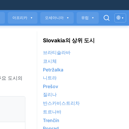
🌐
아프리카
오세아니아
유럽
▾
▼
▼
▼
▼
Slovakia의 상위 도시
브라티슬라바
코시체
Petržalka
니트라
주요 도시의
Prešov
질리나
반스카비스트리차
트르나바
Trenčín
Poprad