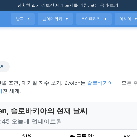
정확한 일기 예보
전 세계 도시를 위한
.
모든 국가 보기
.
남극
남아메리카
북아메리카
아시아
▼
▼
▼
날씨
시간별 조건, 대기질 지수 보기. Zvolen는
슬로바키아
— 모든 
시
전 세계.
len, 슬로바키아의 현재 날씨
6:45 오늘에 업데이트됨
51%
☁️
구름 양:
6%