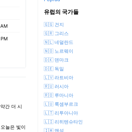
유럽의 국가들
🇬🇬 건지
 AM
🇬🇷 그리스
 PM
🇳🇱 네덜란드
🇳🇴 노르웨이
🇩🇰 덴마크
🇩🇪 독일
🇱🇻 라트비아
🇷🇺 러시아
🇷🇴 루마니아
🇱🇺 룩셈부르크
 약간 더 시
🇱🇹 리투아니아
🇱🇮 리히텐슈타인
. 오늘은 빛이
🇮🇲 맨섬