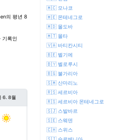
🇲🇨 모나코
en의 평년 8
🇲🇪 몬테네그로
🇲🇩 몰도바
🇲🇹 몰타
짜 기록인
🇻🇦 바티칸시티
🇧🇪 벨기에
🇧🇾 벨로루시
🇧🇬 불가리아
🇸🇲 산마리노
🇷🇸 세르비아
 6. 8월
금 7. 8월
🇷🇸 세르비아 몬테네그로
🇸🇯 스발바르
🇸🇪 스웨덴
🇨🇭 스위스
🇸🇮 슬로베니아