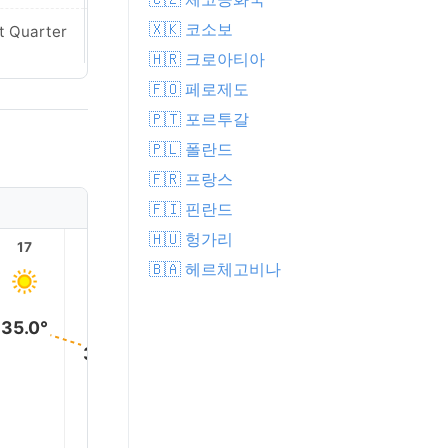
Waning
🇽🇰 코소보
t Quarter
Crescent
🇭🇷 크로아티아
🇫🇴 페로제도
🇵🇹 포르투갈
🇵🇱 폴란드
🇫🇷 프랑스
🇫🇮 핀란드
🇭🇺 헝가리
17
18
19
20
21
22
🇧🇦 헤르체고비나
35.0°
31.0°
27.0°
25.0°
25.0°
24.0°