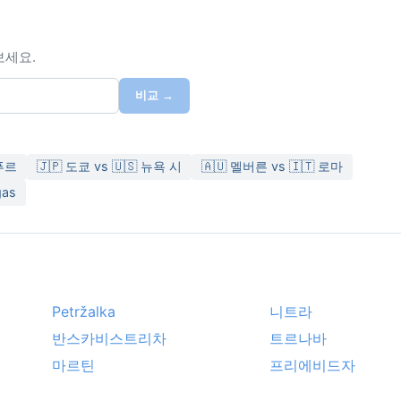
보세요.
비교 →
푸르
🇯🇵 도쿄 vs 🇺🇸 뉴욕 시
🇦🇺 멜버른 vs 🇮🇹 로마
gas
Petržalka
니트라
반스카비스트리차
트르나바
마르틴
프리에비드자