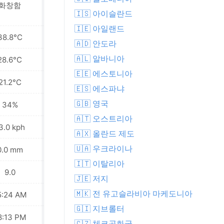
화창함
화창함
🇮🇸 아이슬란드
🇮🇪 아일랜드
38.8°C
36.2°C
🇦🇩 안도라
🇦🇱 알바니아
28.6°C
26.9°C
🇪🇪 에스토니아
21.2°C
19.5°C
🇪🇸 에스파냐
🇬🇧 영국
34%
52%
🇦🇹 오스트리아
3.0 kph
19.8 kph
🇦🇽 올란드 제도
🇺🇦 우크라이나
0.0 mm
0.0 mm
🇮🇹 이탈리아
9.0
9.0
🇯🇪 저지
🇲🇰 전 유고슬라비아 마케도니아
5:24 AM
05:26 AM
🇬🇮 지브롤터
8:13 PM
08:12 PM
🇨🇿 체코공화국