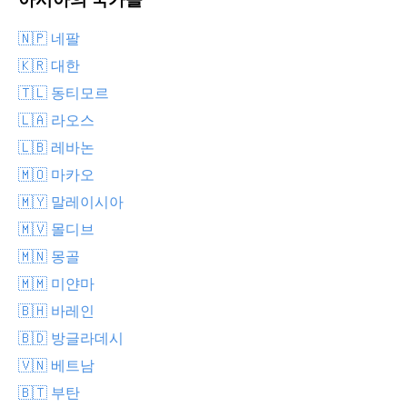
🇳🇵 네팔
🇰🇷 대한
🇹🇱 동티모르
🇱🇦 라오스
🇱🇧 레바논
🇲🇴 마카오
🇲🇾 말레이시아
🇲🇻 몰디브
🇲🇳 몽골
🇲🇲 미얀마
🇧🇭 바레인
🇧🇩 방글라데시
🇻🇳 베트남
🇧🇹 부탄