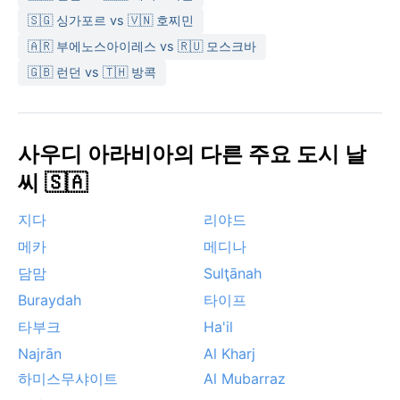
🇸🇬 싱가포르 vs 🇻🇳 호찌민
🇦🇷 부에노스아이레스 vs 🇷🇺 모스크바
🇬🇧 런던 vs 🇹🇭 방콕
사우디 아라비아의 다른 주요 도시 날
씨 🇸🇦
지다
리야드
메카
메디나
담맘
Sulţānah
Buraydah
타이프
타부크
Ha'il
Najrān
Al Kharj
하미스무샤이트
Al Mubarraz