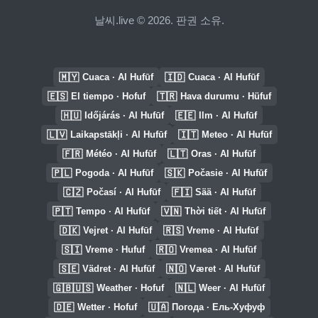
날씨.live © 2026. 판권 소유.
🇲🇾
🇮🇩
Cuaca · Al Hufūf
Cuaca · Al Hufūf
🇪🇸
🇹🇷
El tiempo · Hofuf
Hava durumu · Hüfuf
🇭🇺
🇪🇪
Időjárás · Al Hufūf
Ilm · Al Hufūf
🇱🇻
🇮🇹
Laikapstākļi · Al Hufūf
Meteo · Al Hufūf
🇫🇷
🇱🇹
Météo · Al Hufūf
Oras · Al Hufūf
🇵🇱
🇸🇰
Pogoda · Al Hufūf
Počasie · Al Hufūf
🇨🇿
🇫🇮
Počasí · Al Hufūf
Sää · Al Hufūf
🇵🇹
🇻🇳
Tempo · Al Hufūf
Thời tiết · Al Hufūf
🇩🇰
🇷🇸
Vejret · Al Hufūf
Vreme · Al Hufūf
🇸🇮
🇷🇴
Vreme · Hufuf
Vremea · Al Hufūf
🇸🇪
🇳🇴
Vädret · Al Hufūf
Været · Al Hufūf
🇬🇧🇺🇸
🇳🇱
Weather · Hofuf
Weer · Al Hufūf
🇩🇪
🇺🇦
Wetter · Hofuf
Погода · Ель-Хуфуф