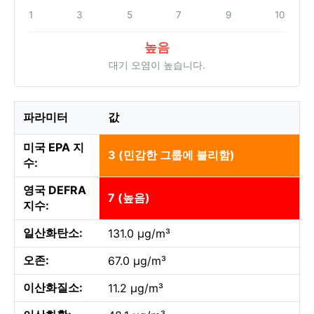
1
3
5
7
9
10
높음
대기 오염이 높습니다.
파라미터
값
미국 EPA 지
3 (민감한 그룹에 불리함)
수:
영국 DEFRA
7 (높음)
지수:
일산화탄소:
131.0 µg/m³
오존:
67.0 µg/m³
이산화질소:
11.2 µg/m³