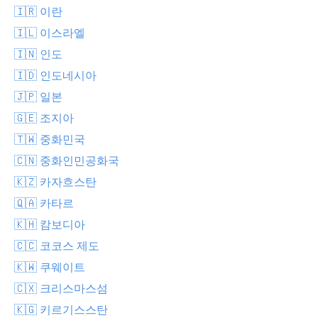
🇮🇷 이란
🇮🇱 이스라엘
🇮🇳 인도
🇮🇩 인도네시아
🇯🇵 일본
🇬🇪 조지아
🇹🇼 중화민국
🇨🇳 중화인민공화국
🇰🇿 카자흐스탄
🇶🇦 카타르
🇰🇭 캄보디아
🇨🇨 코코스 제도
🇰🇼 쿠웨이트
🇨🇽 크리스마스섬
🇰🇬 키르기스스탄