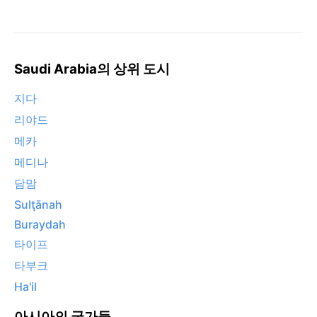
Saudi Arabia의 상위 도시
지다
리야드
메카
메디나
담맘
Sulţānah
Buraydah
타이프
타부크
Ha'il
아시아의 국가들