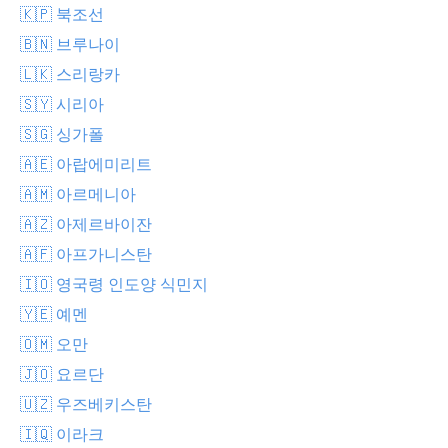
🇰🇵 북조선
🇧🇳 브루나이
🇱🇰 스리랑카
🇸🇾 시리아
🇸🇬 싱가폴
🇦🇪 아랍에미리트
🇦🇲 아르메니아
🇦🇿 아제르바이잔
🇦🇫 아프가니스탄
🇮🇴 영국령 인도양 식민지
🇾🇪 예멘
🇴🇲 오만
🇯🇴 요르단
🇺🇿 우즈베키스탄
🇮🇶 이라크