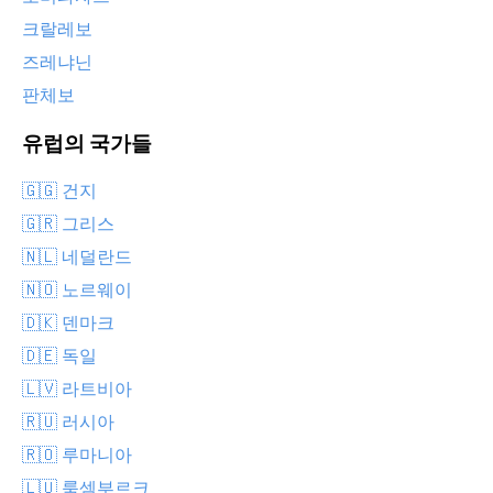
크랄레보
즈레냐닌
판체보
유럽의 국가들
🇬🇬 건지
🇬🇷 그리스
🇳🇱 네덜란드
🇳🇴 노르웨이
🇩🇰 덴마크
🇩🇪 독일
🇱🇻 라트비아
🇷🇺 러시아
🇷🇴 루마니아
🇱🇺 룩셈부르크