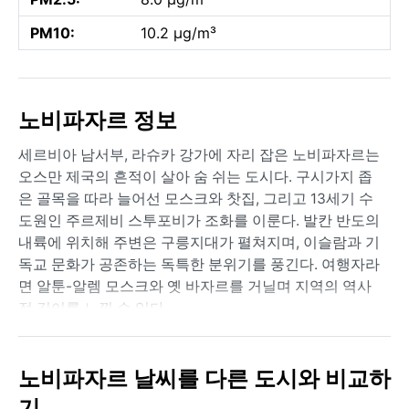
PM10:
10.2 µg/m³
노비파자르 정보
세르비아 남서부, 라슈카 강가에 자리 잡은 노비파자르는
오스만 제국의 흔적이 살아 숨 쉬는 도시다. 구시가지 좁
은 골목을 따라 늘어선 모스크와 찻집, 그리고 13세기 수
도원인 주르제비 스투포비가 조화를 이룬다. 발칸 반도의
내륙에 위치해 주변은 구릉지대가 펼쳐지며, 이슬람과 기
독교 문화가 공존하는 독특한 분위기를 풍긴다. 여행자라
면 알툰-알렘 모스크와 옛 바자르를 거닐며 지역의 역사
적 깊이를 느낄 수 있다.
쾨펜 기후 분류 Dfb, 즉 온난 여름 습윤 대륙성 기후에 속
한다. 여름은 따뜻하고 가끔 무더위가 찾아오지만 평균
노비파자르 날씨를 다른 도시와 비교하
25°C 내외로 비교적 쾌적하다. 겨울은 혹독하여 1월 평균
기
기온이 영하로 떨어지고 적설량도 적지 않다. 강수는 연