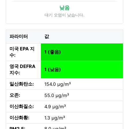
낮음
대기 오염이 낮습니다.
파라미터
값
미국 EPA 지
1 (좋음)
수:
영국 DEFRA
1 (낮음)
지수:
일산화탄소:
154.0 µg/m³
오존:
55.0 µg/m³
이산화질소:
4.9 µg/m³
이산화황:
1.3 µg/m³
PM2.5:
8.0 µg/m³