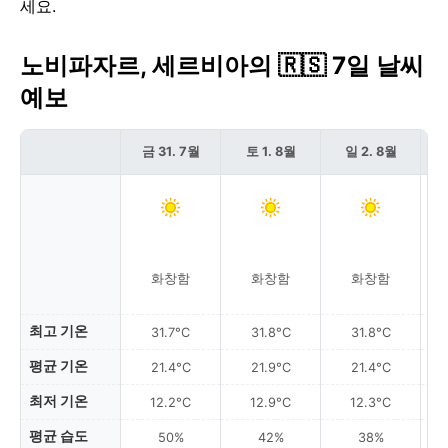
세요.
노비파자르, 세르비아의 🇷🇸 7일 날씨
예보
금 31. 7월
토 1. 8월
일 2. 8월
화창함
화창함
화창함
최고 기온
31.7°C
31.8°C
31.8°C
평균 기온
21.4°C
21.9°C
21.4°C
최저 기온
12.2°C
12.9°C
12.3°C
평균 습도
50%
42%
38%