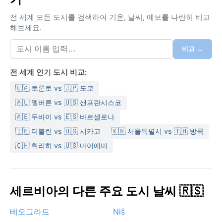
중 고르게 분포하며 봄과 가을에 다소 많아지고, 습도는
전 세계 모든 도시를 검색하여 기온, 날씨, 예보를 나란히 비교
겨울철에 더 높은 편이다. 여행을 계획한다면 겨울에는
해보세요.
두꺼운 외투와 방한 부츠를, 여름에는 얇은 겉옷과 우산
을 꼭 챙겨야 한다. 특히 일교차가 크므로 레이어링이 필
비교 →
수다.
전 세계 인기 도시 비교:
날씨 측면에서 가장 좋은 방문 시기는 5월에서 9월 사이
로, 따뜻한 기온 속에 야외 활동을 즐기기 적합하다. 이 시
🇨🇦 토론토 vs 🇯🇵 도쿄
기 지중해성 기단의 영향으로 소나기가 간혹 내리지만 오
🇦🇺 멜버른 vs 🇺🇸 샌프란시스코
래가지 않는다. 겨울철에는 발칸 지역 특유의 코샤바 바
🇦🇪 두바이 vs 🇪🇸 바르셀로나
람이 불어 기온을 더 낮추고, 안개가 자주 끼어 가시거리
🇮🇪 더블린 vs 🇺🇸 시카고
🇰🇷 서울특별시 vs 🇹🇭 방콕
가 짧아진다. 드물게 폭설이 내려 교통이 마비되기도 하
니 여행 전 기상 예보를 확인하는 것이 좋다. 봄과 가을은
🇨🇭 취리히 vs 🇺🇸 마이애미
변화무쌍한 날씨가 특징이지만, 고요한 도시의 분위기를
만끽하기에는 나쁘지 않은 선택이다.
세르비아의 다른 주요 도시 날씨 🇷🇸
베오그라드
Niš