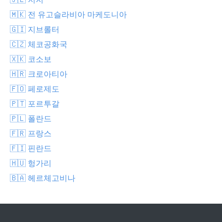
🇲🇰 전 유고슬라비아 마케도니아
🇬🇮 지브롤터
🇨🇿 체코공화국
🇽🇰 코소보
🇭🇷 크로아티아
🇫🇴 페로제도
🇵🇹 포르투갈
🇵🇱 폴란드
🇫🇷 프랑스
🇫🇮 핀란드
🇭🇺 헝가리
🇧🇦 헤르체고비나