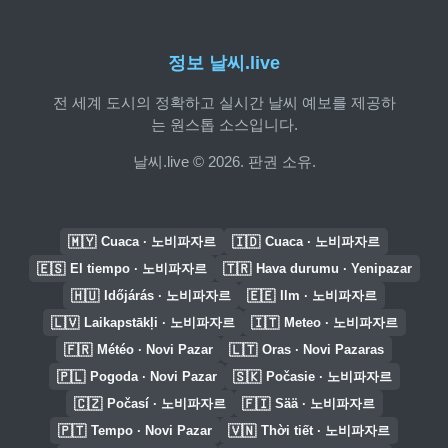
정보 날씨.live
전 세계 도시의 정확하고 실시간 날씨 예보를 제공하
는 원스톱 소스입니다.
날씨.live © 2026. 판권 소유.
🇲🇾
🇮🇩
Cuaca · 노비파자르
Cuaca · 노비파자르
🇪🇸
🇹🇷
El tiempo · 노비파자르
Hava durumu · Yenipazar
🇭🇺
🇪🇪
Időjárás · 노비파자르
Ilm · 노비파자르
🇱🇻
🇮🇹
Laikapstākļi · 노비파자르
Meteo · 노비파자르
🇫🇷
🇱🇹
Météo · Novi Pazar
Oras · Novi Pazaras
🇵🇱
🇸🇰
Pogoda · Novi Pazar
Počasie · 노비파자르
🇨🇿
🇫🇮
Počasí · 노비파자르
Sää · 노비파자르
🇵🇹
🇻🇳
Tempo · Novi Pazar
Thời tiết · 노비파자르