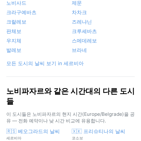
노비사드
제문
크라구예바츠
차차크
크랄레보
즈레냐닌
판체보
크루셰바츠
우지체
스메데레보
발레보
브라네
모든 도시의 날씨 보기 in 세르비아
노비파자르와 같은 시간대의 다른 도시
들
이 도시들은 노비파자르의 현지 시간(Europe/Belgrade)을 공
유 — 전화 예약이나 낮 시간 비교에 유용합니다.
🇷🇸 베오그라드의 날씨
🇽🇰 프리슈티나의 날씨
세르비아
코소보