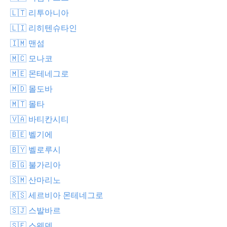
🇱🇹 리투아니아
🇱🇮 리히텐슈타인
🇮🇲 맨섬
🇲🇨 모나코
🇲🇪 몬테네그로
🇲🇩 몰도바
🇲🇹 몰타
🇻🇦 바티칸시티
🇧🇪 벨기에
🇧🇾 벨로루시
🇧🇬 불가리아
🇸🇲 산마리노
🇷🇸 세르비아 몬테네그로
🇸🇯 스발바르
🇸🇪 스웨덴