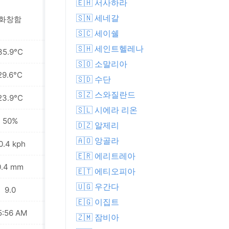
🇪🇭 서사하라
🇸🇳 세네갈
화창함
근처에 간헐적 비
🇸🇨 세이쉘
🇸🇭 세인트헬레나
35.9°C
35.3°C
🇸🇴 소말리아
29.6°C
27.7°C
🇸🇩 수단
🇸🇿 스와질란드
23.9°C
22.3°C
🇸🇱 시에라 리온
50%
68%
🇩🇿 알제리
🇦🇴 앙골라
0.4 kph
20.5 kph
🇪🇷 에리트레아
0.4 mm
7.3 mm
🇪🇹 에티오피아
🇺🇬 우간다
9.0
8.0
🇪🇬 이집트
5:56 AM
05:56 AM
🇿🇲 잠비아