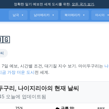
정확한 일기 예보
전 세계 도시를 위한
.
모든 국가 보기
.
남극
남아메리카
북아메리카
아시아
▼
▼
▼
🇬
날씨
. 7일 예보, 시간별 조건, 대기질 지수 보기. 마이두구리는
나
지금 가장 더운 도시
전 세계.
두구리, 나이지리아의 현재 날씨
:45 오늘에 업데이트됨
75%
☁️
구름 양:
88%