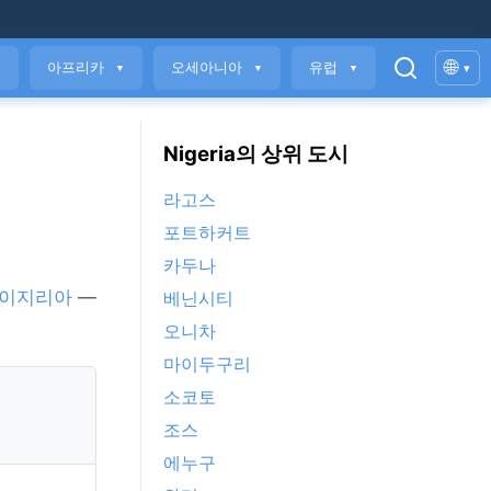
🌐
아프리카
오세아니아
유럽
▾
▼
▼
▼
▼
Nigeria의 상위 도시
라고스
포트하커트
카두나
이지리아
—
베닌시티
오니차
마이두구리
소코토
조스
에누구