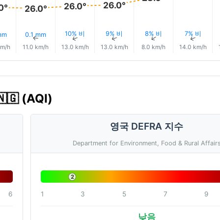
26.0°
26.0°
0°
26.0°
10% 비
9% 비
8% 비
7% 비
mm
0.1 mm
↑
↑
↑
↑
↑
↑
km/h
11.0 km/h
13.0 km/h
13.0 km/h
8.0 km/h
14.0 km/h
 (AQI)
영국 DEFRA 지수
Department for Environment, Food & Rural Affair
2
6
1
3
5
7
9
낮음