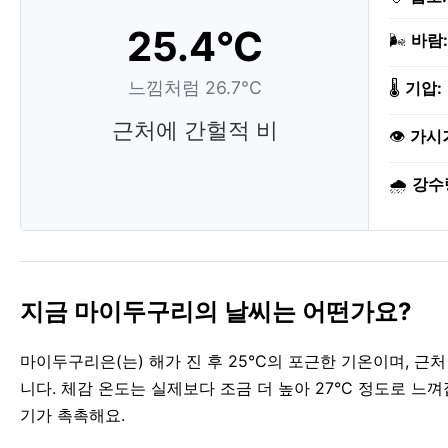
25.4°C
🌬️
바람:
느낌처럼 26.7°C
🌡️
기압:
근처에 간헐적 비
👁️
가시
🌧️
강수
지금 마이두구리의 날씨는 어떤가요?
마이두구리은(는) 해가 진 후 25°C의 포근한 기온이며, 
니다. 체감 온도는 실제보다 조금 더 높아 27°C 정도로 느껴집
기가 촉촉해요.