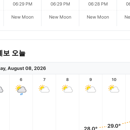
06:29 PM
06:29 PM
06:28 PM
0
New Moon
New Moon
New Moon
N
예보 오늘
ay, August 08, 2026
6
7
8
9
10
29.0°
28.0°