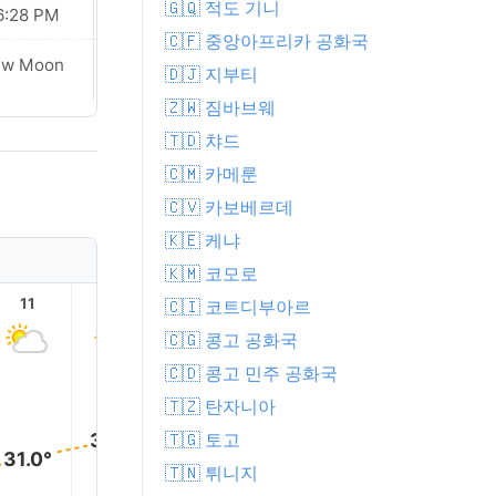
🇬🇶 적도 기니
6:28 PM
06:27 PM
🇨🇫 중앙아프리카 공화국
Waxing
ew Moon
🇩🇯 지부티
Crescent
🇿🇼 짐바브웨
🇹🇩 챠드
🇨🇲 카메룬
🇨🇻 카보베르데
🇰🇪 케냐
🇰🇲 코모로
11
12
13
14
15
16
🇨🇮 코트디부아르
🇨🇬 콩고 공화국
🇨🇩 콩고 민주 공화국
36.0°
36.0°
🇹🇿 탄자니아
35.0°
34.0°
32.0°
🇹🇬 토고
31.0°
🇹🇳 튀니지