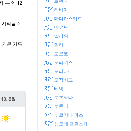
🇷🇼 르완다
 — 약 12
🇱🇾 리비아
🇲🇬 마다카스카르
 시작될 예
🇾🇹 마요트
🇲🇼 말라위
고 기온 기록
🇲🇱 말리
🇲🇦 모로코
🇲🇺 모리셔스
🇲🇷 모리타니
🇲🇿 모잠비크
🇧🇯 베냉
🇧🇼 보츠와나
 13. 8월
금 14. 8월
🇧🇮 부룬디
🇧🇫 부르키나 파소
🇸🇹 상토메 프린스페