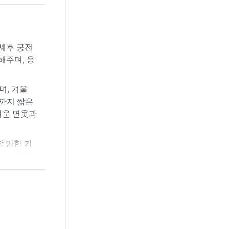
셰후 궁전
해주며, 응
며, 겨울
월까지 짧은
벼운 면옷과
할 만한 기
하고 기온을
이두구리는