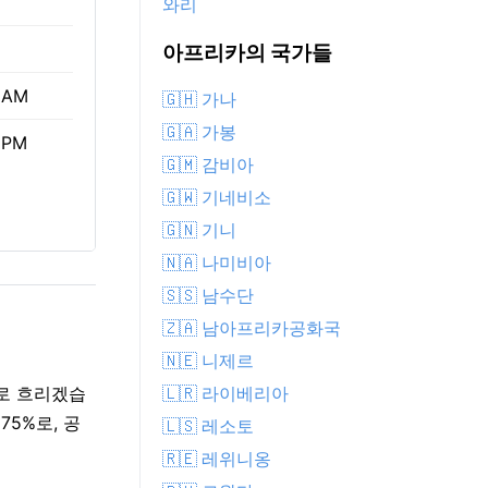
와리
아프리카의 국가들
 AM
🇬🇭 가나
🇬🇦 가봉
 PM
🇬🇲 감비아
🇬🇼 기네비소
🇬🇳 기니
🇳🇦 나미비아
🇸🇸 남수단
🇿🇦 남아프리카공화국
🇳🇪 니제르
🇱🇷 라이베리아
으로 흐리겠습
75%로, 공
🇱🇸 레소토
🇷🇪 레위니옹