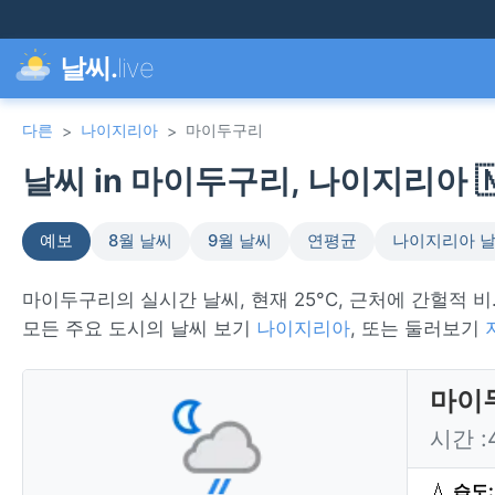
날씨.
live
다른
나이지리아
마이두구리
>
>
날씨 in 마이두구리, 나이지리아 🇳
예보
8월 날씨
9월 날씨
연평균
나이지리아 
마이두구리의 실시간 날씨, 현재 25°C, 근처에 간헐적 비
모든 주요 도시의 날씨 보기
나이지리아
, 또는 둘러보기
마이
시간 
💧
습도: