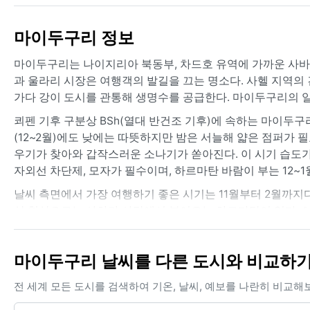
마이두구리 정보
마이두구리는 나이지리아 북동부, 차드호 유역에 가까운 사바나
과 울라리 시장은 여행객의 발길을 끄는 명소다. 사헬 지역의
가다 강이 도시를 관통해 생명수를 공급한다. 마이두구리의 일
쾨펜 기후 구분상 BSh(열대 반건조 기후)에 속하는 마이두구리
(12~2월)에도 낮에는 따뜻하지만 밤은 서늘해 얇은 점퍼가 필
우기가 찾아와 갑작스러운 소나기가 쏟아진다. 이 시기 습도가
자외선 차단제, 모자가 필수이며, 하르마탄 바람이 부는 12~
날씨 측면에서 가장 여행하기 좋은 시기는 11월부터 2월까지다
상 현상으로는 사하라 사막에서 불어오는 하르마탄이 있다. 이
소폭 낮춘다. 몬순이나 시로코, 허리케인은 없으나 가끔 심한
뜨겁고 건조한 기후 속에서도 뚜렷한 계절 변화를 지닌 곳이다
마이두구리 날씨를 다른 도시와 비교하
전 세계 모든 도시를 검색하여 기온, 날씨, 예보를 나란히 비교해