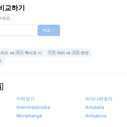
와 비교하기
보세요.
비교 →
드리드 vs 🇲🇽 멕시코 시
🇫🇷 파리 vs 🇬🇧 런던
운

마하장가
피아나란초아
Imerintsiatosika
Antalaha
Moramanga
Antsalova