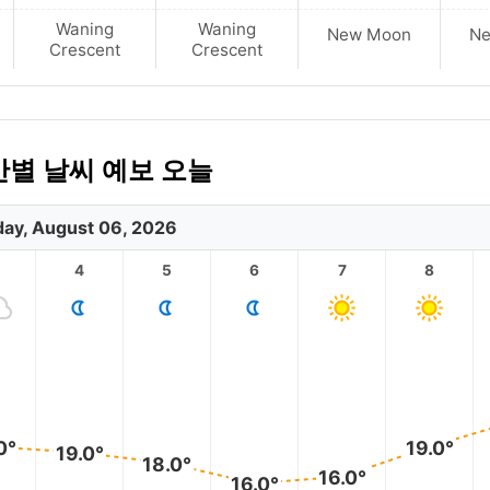
Waning
Waning
New Moon
N
Crescent
Crescent
시간별 날씨 예보 오늘
ay, August 06, 2026
4
5
6
7
8
0°
19.0°
19.0°
18.0°
16.0°
16.0°