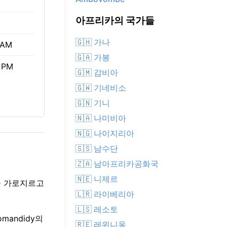
아프리카의 국가들
🇬🇭 가나
 AM
🇬🇦 가봉
 PM
🇬🇲 감비아
🇬🇼 기네비소
🇬🇳 기니
🇳🇦 나미비아
🇳🇬 나이지리아
🇸🇸 남수단
🇿🇦 남아프리카공화국
🇳🇪 니제르
늘을 가로지르고
🇱🇷 라이베리아
🇱🇸 레소토
mandidy의
🇷🇪 레위니옹