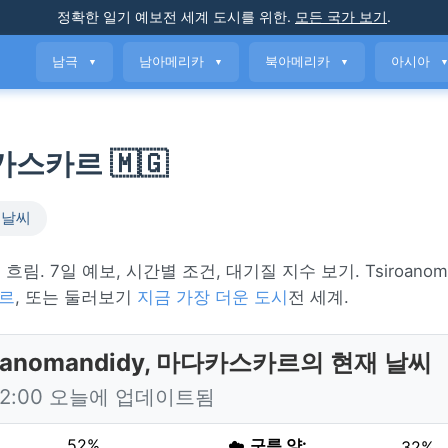
정확한 일기 예보
전 세계 도시를 위한
.
모든 국가 보기
.
남극
남아메리카
북아메리카
아시아
▼
▼
▼
다카스카르 🇲🇬
 날씨
로 흐림. 7일 예보, 시간별 조건, 대기질 지수 보기. Tsiroanom
르
, 또는 둘러보기
지금 가장 더운 도시
전 세계.
roanomandidy, 마다카스카르의 현재 날씨
22:00 오늘에 업데이트됨
52%
☁️
구름 양:
32%