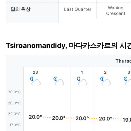
Waning
달의 위상
Last Quarter
Crescent
Tsiroanomandidy, 마다카스카르의 
Thursd
23
1
2
3
30.0°C
26.0°C
22.0°C
20.0°
20.0°
20.0°
20.0°
19.
17.0°C