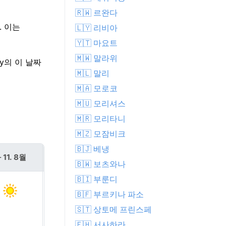
🇷🇼 르완다
. 이는
🇱🇾 리비아
🇾🇹 마요트
🇲🇼 말라위
dy의 이 날짜
🇲🇱 말리
🇲🇦 모로코
🇲🇺 모리셔스
🇲🇷 모리타니
🇲🇿 모잠비크
🇧🇯 베냉
 11. 8월
수 12. 8월
🇧🇼 보츠와나
🇧🇮 부룬디
🇧🇫 부르키나 파소
🇸🇹 상토메 프린스페
🇪🇭 서사하라