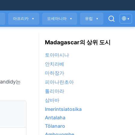
🌐
아프리카
오세아니아
유럽
▾
▼
▼
▼
▼
Madagascar의 상위 도시
토아마시나
안치라베
마하장가
andidy는
피아나란초아
톨리아라
삼바바
Imerintsiatosika
Antalaha
Tôlanaro
Ambovombe