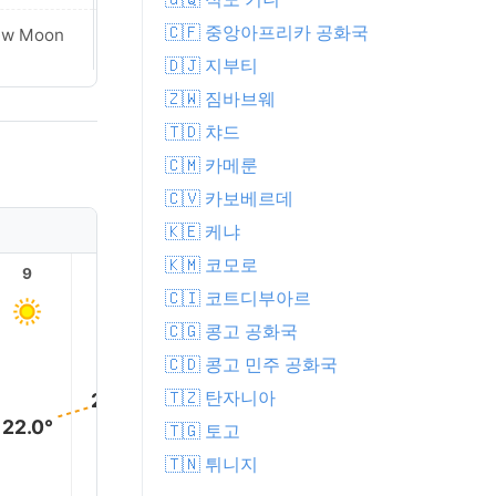
🇨🇫 중앙아프리카 공화국
ew Moon
New Moon
🇩🇯 지부티
🇿🇼 짐바브웨
🇹🇩 챠드
🇨🇲 카메룬
🇨🇻 카보베르데
🇰🇪 케냐
🇰🇲 코모로
9
10
11
12
13
14
🇨🇮 코트디부아르
🇨🇬 콩고 공화국
29.0°
🇨🇩 콩고 민주 공화국
28.0°
28.0°
27.0°
🇹🇿 탄자니아
25.0°
22.0°
🇹🇬 토고
🇹🇳 튀니지