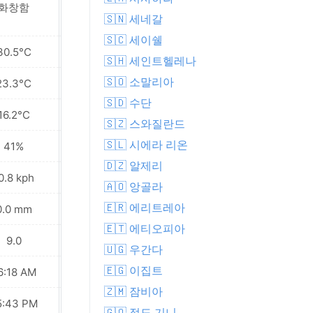
화창함
화창함
🇸🇳 세네갈
🇸🇨 세이쉘
30.5°C
31.0°C
🇸🇭 세인트헬레나
🇸🇴 소말리아
23.3°C
23.9°C
🇸🇩 수단
16.2°C
16.3°C
🇸🇿 스와질란드
🇸🇱 시에라 리온
41%
38%
🇩🇿 알제리
0.8 kph
12.2 kph
🇦🇴 앙골라
🇪🇷 에리트레아
0.0 mm
0.0 mm
🇪🇹 에티오피아
9.0
9.0
🇺🇬 우간다
🇪🇬 이집트
6:18 AM
06:17 AM
🇿🇲 잠비아
5:43 PM
05:43 PM
🇬🇶 적도 기니