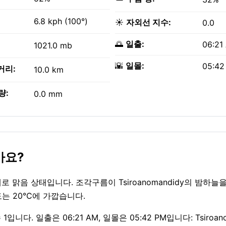
6.8 kph (100°)
☀️
자외선 지수:
0.0
🌅
일출:
06:21
1021.0 mb
🌇
일몰:
05:42
거리:
10.0 km
량:
0.0 mm
가요?
 대체로 맑음 상태입니다. 조각구름이 Tsiroanomandidy의 밤하
는 20°C에 가깝습니다.
다. 일출은 06:21 AM, 일몰은 05:42 PM입니다: Tsiroano