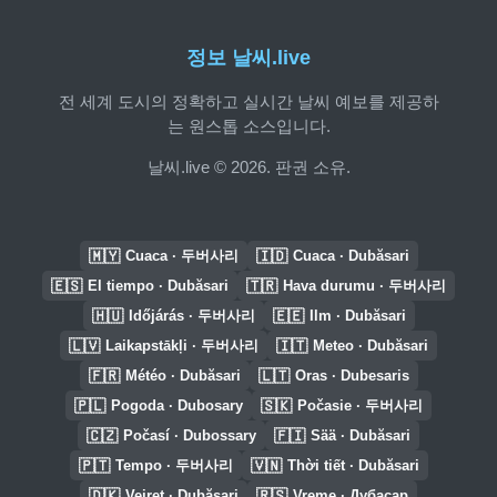
정보 날씨.live
전 세계 도시의 정확하고 실시간 날씨 예보를 제공하
는 원스톱 소스입니다.
날씨.live © 2026. 판권 소유.
🇲🇾
🇮🇩
Cuaca · 두버사리
Cuaca · Dubăsari
🇪🇸
🇹🇷
El tiempo · Dubăsari
Hava durumu · 두버사리
🇭🇺
🇪🇪
Időjárás · 두버사리
Ilm · Dubăsari
🇱🇻
🇮🇹
Laikapstākļi · 두버사리
Meteo · Dubăsari
🇫🇷
🇱🇹
Météo · Dubăsari
Oras · Dubesaris
🇵🇱
🇸🇰
Pogoda · Dubosary
Počasie · 두버사리
🇨🇿
🇫🇮
Počasí · Dubossary
Sää · Dubăsari
🇵🇹
🇻🇳
Tempo · 두버사리
Thời tiết · Dubăsari
🇩🇰
🇷🇸
Vejret · Dubăsari
Vreme · Дубасар