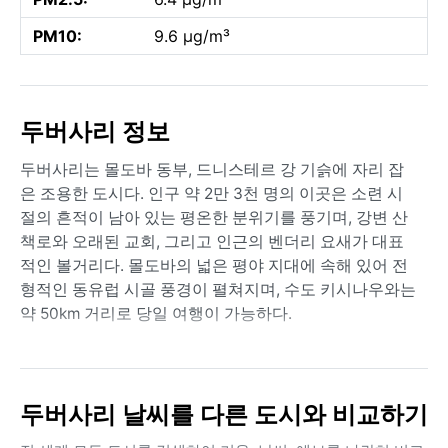
PM10:
9.6 µg/m³
두버사리 정보
두버사리는 몰도바 동부, 드니스테르 강 기슭에 자리 잡
은 조용한 도시다. 인구 약 2만 3천 명의 이곳은 소련 시
절의 흔적이 남아 있는 평온한 분위기를 풍기며, 강변 산
책로와 오래된 교회, 그리고 인근의 벤더리 요새가 대표
적인 볼거리다. 몰도바의 넓은 평야 지대에 속해 있어 전
형적인 동유럽 시골 풍경이 펼쳐지며, 수도 키시나우와는
약 50km 거리로 당일 여행이 가능하다.
쾨펜 기후 분류 Dfb, 즉 온난한 여름을 가진 습윤 대륙성
기후에 속한다. 여름은 6월부터 8월까지 평균 기온
20~25℃로 비교적 따뜻하고 습하며, 때때로 30℃를 넘
두버사리 날씨를 다른 도시와 비교하기
는 날도 있다. 겨울은 12월부터 2월까지 영하로 떨어지며
평균 -3~-5℃, 눈이 자주 내리고 서리가 내린다. 봄과 가