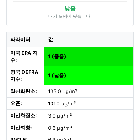
낮음
대기 오염이 낮습니다.
파라미터
값
미국 EPA 지
1 (좋음)
수:
영국 DEFRA
1 (낮음)
지수:
일산화탄소:
135.0 µg/m³
오존:
101.0 µg/m³
이산화질소:
3.0 µg/m³
이산화황:
0.6 µg/m³
PM2.5:
6.4 µg/m³