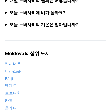
내일 두버사리의 날씨는 어떻습니까?
오늘 두버사리에 비가 올까요?
오늘 두버사리의 기온은 얼마입니까?
Moldova의 상위 도시
키시너우
티라스폴
Bălţi
벤데르
르브니차
카훌
운게니