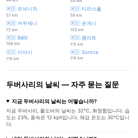
44 km
54 km
🇲🇩 르브니차
🇲🇩 티라스폴
57 km
59 km
🇲🇩 커우셰니
🇲🇩 운게니
72 km
103 km
🇲🇩 Bălţi
🇲🇩 콤라트
108 km
115 km
🇷🇴 이아시
🇲🇩 Soroca
119 km
119 km
두버사리의 날씨 — 자주 묻는 질문
지금 두버사리의 날씨는 어떻습니까?
지금 두버사리, 몰도바의 날씨는 32°C, 화창함입니다. 습
도는 23%, 풍속은 12 kph입니다. 체감 온도는 30°C입니
다.