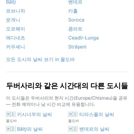
Bălţi
벤데르
르브니차
카훌
운게니
Soroca
오르헤이
콤라트
에디네츠
Ceadîr-Lunga
커우셰니
Strășeni
모든 도시의 날씨 보기 in 몰도바
두버사리와 같은 시간대의 다른 도시들
이 도시들은 두버사리의 현지 시간(Europe/Chisinau)을 공유
— 전화 예약이나 낮 시간 비교에 유용합니다.
🇲🇩 키시너우의 날씨
🇲🇩 티라스폴의 날씨
몰도바
몰도바
🇲🇩 Bălţi의 날씨
🇲🇩 벤데르의 날씨