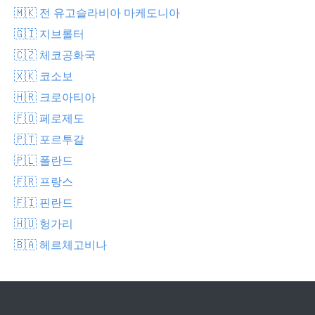
🇲🇰 전 유고슬라비아 마케도니아
🇬🇮 지브롤터
🇨🇿 체코공화국
🇽🇰 코소보
🇭🇷 크로아티아
🇫🇴 페로제도
🇵🇹 포르투갈
🇵🇱 폴란드
🇫🇷 프랑스
🇫🇮 핀란드
🇭🇺 헝가리
🇧🇦 헤르체고비나