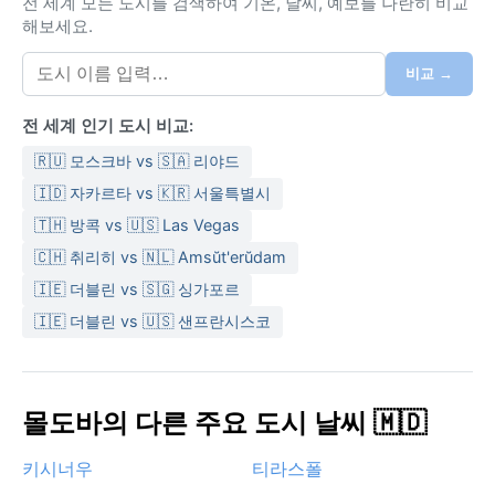
전 세계 모든 도시를 검색하여 기온, 날씨, 예보를 나란히 비교
을은 짧고 쾌적하지만, 강수량은 연중 고르게 분포해 여
해보세요.
름철 소나기와 겨울철 눈보라에 대비해야 한다. 방문 시
에는 여름에는 가벼운 옷과 우산, 겨울에는 두꺼운 코트
비교 →
와 방한 부츠, 그리고 미끄럼 방지 신발이 필수다.
전 세계 인기 도시 비교:
기후적으로 가장 방문하기 좋은 시기는 5월 하순에서 9
🇷🇺 모스크바 vs 🇸🇦 리야드
월 초순으로, 날씨가 온화하고 강수량이 적다. 두버사리
의 특이한 기상 현상으로는 겨울철 드니스테르 강 위에
🇮🇩 자카르타 vs 🇰🇷 서울특별시
자주 끼는 짙은 안개와, 봄철 빠르게 녹는 눈으로 인한 강
🇹🇭 방콕 vs 🇺🇸 Las Vegas
범람이 있다. 여름에는 가끔 한파와 폭염이 번갈아 나타
🇨🇭 취리히 vs 🇳🇱 Amsŭt'erŭdam
나기도 하지만, 대체로 안정적인 대륙성 기후를 보인다.
🇮🇪 더블린 vs 🇸🇬 싱가포르
눈 덮인 겨울 풍경을 원한다면 1월이 좋고, 녹음이 짙은
🇮🇪 더블린 vs 🇺🇸 샌프란시스코
여유로운 분위기를 즐기려면 7월이 적합하다.
몰도바의 다른 주요 도시 날씨 🇲🇩
키시너우
티라스폴