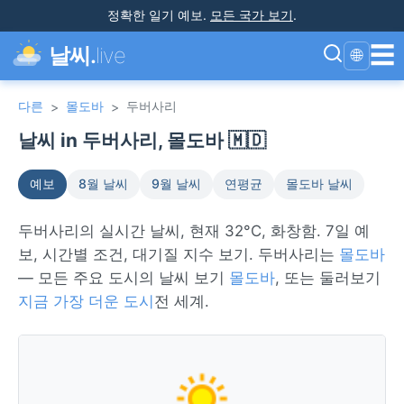
정확한 일기 예보
.
모든 국가 보기
.
☰
날씨.
live
🌐
다른
몰도바
두버사리
>
>
날씨 in 두버사리, 몰도바 🇲🇩
예보
8월 날씨
9월 날씨
연평균
몰도바 날씨
두버사리의 실시간 날씨, 현재 32°C, 화창함. 7일 예
보, 시간별 조건, 대기질 지수 보기. 두버사리는
몰도바
— 모든 주요 도시의 날씨 보기
몰도바
, 또는 둘러보기
지금 가장 더운 도시
전 세계.