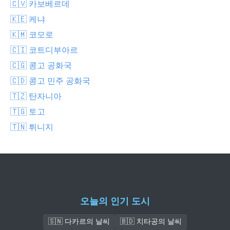
🇨🇻 카보베르데
🇰🇪 케냐
🇰🇲 코모로
🇨🇮 코트디부아르
🇨🇬 콩고 공화국
🇨🇩 콩고 민주 공화국
🇹🇿 탄자니아
🇹🇬 토고
🇹🇳 튀니지
오늘의 인기 도시
🇸🇳 다카르의 날씨
🇧🇩 치타공의 날씨