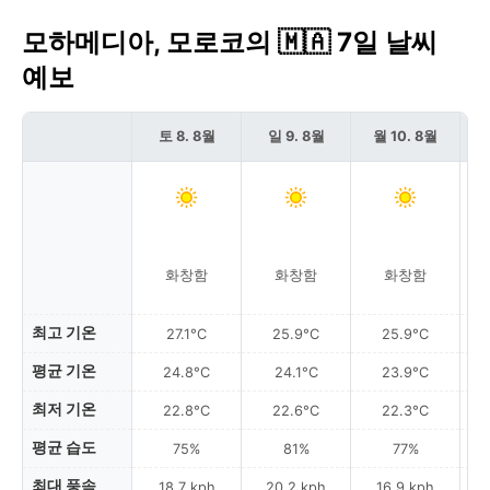
모하메디아, 모로코의 🇲🇦 7일 날씨
예보
토 8. 8월
일 9. 8월
월 10. 8월
화창함
화창함
화창함
최고 기온
27.1°C
25.9°C
25.9°C
평균 기온
24.8°C
24.1°C
23.9°C
최저 기온
22.8°C
22.6°C
22.3°C
평균 습도
75%
81%
77%
최대 풍속
18.7 kph
20.2 kph
16.9 kph