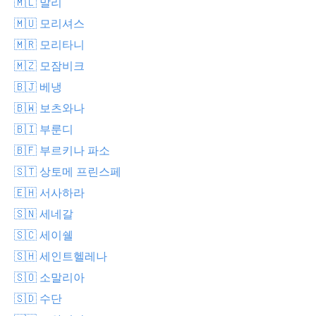
🇲🇱 말리
🇲🇺 모리셔스
🇲🇷 모리타니
🇲🇿 모잠비크
🇧🇯 베냉
🇧🇼 보츠와나
🇧🇮 부룬디
🇧🇫 부르키나 파소
🇸🇹 상토메 프린스페
🇪🇭 서사하라
🇸🇳 세네갈
🇸🇨 세이쉘
🇸🇭 세인트헬레나
🇸🇴 소말리아
🇸🇩 수단