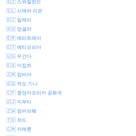
🇸🇿 스와질란드
🇸🇱 시에라 리온
🇩🇿 알제리
🇦🇴 앙골라
🇪🇷 에리트레아
🇪🇹 에티오피아
🇺🇬 우간다
🇪🇬 이집트
🇿🇲 잠비아
🇬🇶 적도 기니
🇨🇫 중앙아프리카 공화국
🇩🇯 지부티
🇿🇼 짐바브웨
🇹🇩 챠드
🇨🇲 카메룬