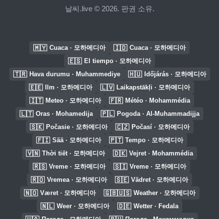
날씨.live © 2026. 판권 소유.
🇲🇾
🇮🇩
Cuaca · 모하메디아
Cuaca · 모하메디아
🇪🇸
El tiempo · 모하메디아
🇹🇷
🇭🇺
Hava durumu · Muhammediye
Időjárás · 모하메디아
🇪🇪
🇱🇻
Ilm · 모하메디아
Laikapstākļi · 모하메디아
🇮🇹
🇫🇷
Meteo · 모하메디아
Météo · Mohammédia
🇱🇹
🇵🇱
Oras · Mohamedija
Pogoda · Al-Muhammadijja
🇸🇰
🇨🇿
Počasie · 모하메디아
Počasí · 모하메디아
🇫🇮
🇵🇹
Sää · 모하메디아
Tempo · 모하메디아
🇻🇳
🇩🇰
Thời tiết · 모하메디아
Vejret · Mohammédia
🇷🇸
🇸🇮
Vreme · 모하메디아
Vreme · 모하메디아
🇷🇴
🇸🇪
Vremea · 모하메디아
Vädret · 모하메디아
🇳🇴
🇬🇧🇺🇸
Været · 모하메디아
Weather · 모하메디아
🇳🇱
🇩🇪
Weer · 모하메디아
Wetter · Fedala