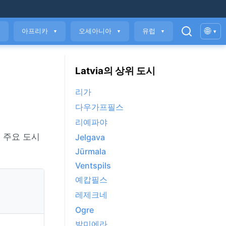
🌐
아프리카
오세아니아
유럽
▾
▼
▼
▼
▼
Latvia의 상위 도시
리가
다우가프필스
리예파야
 주요 도시
Jelgava
Jūrmala
Ventspils
예캅필스
레제크네
Ogre
발미에라