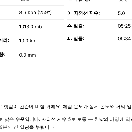
8.6 kph (259°)
☀️
자외선 지수:
5.0
🌅
일출:
05:25
1018.0 mb
🌇
일몰:
09:34
거리:
10.0 km
량:
0.0 mm
이로 햇살이 간간이 비칠 거예요. 체감 온도가 실제 온도와 거의 
) 4로 낮은 수준입니다. 자외선 지수 5로 보통 — 한낮의 태양에 
간 9분의 긴 일광을 누립니다.