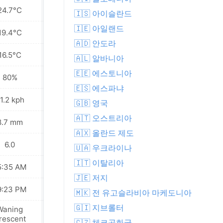
24.7°C
19.4°C
🇮🇸 아이슬란드
🇮🇪 아일랜드
19.4°C
16.3°C
🇦🇩 안도라
16.5°C
14.0°C
🇦🇱 알바니아
🇪🇪 에스토니아
80%
81%
🇪🇸 에스파냐
1.2 kph
20.5 kph
🇬🇧 영국
🇦🇹 오스트리아
8.7 mm
3.3 mm
🇦🇽 올란드 제도
6.0
5.0
🇺🇦 우크라이나
🇮🇹 이탈리아
5:35 AM
05:37 AM
🇯🇪 저지
9:23 PM
09:21 PM
🇲🇰 전 유고슬라비아 마케도니아
🇬🇮 지브롤터
Waning
Waning
rescent
Crescent
🇨🇿 체코공화국