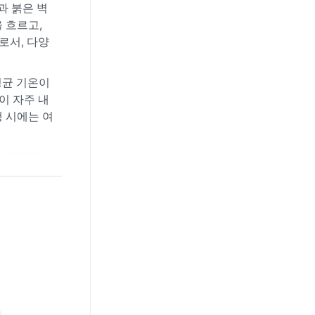
과 붉은 벽
 흐르고,
로서, 다양
평균 기온이
눈이 자주 내
행 시에는 여
. 발트해와
 폭설이 내
니 주의해야