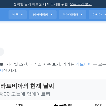
정확한 일기 예보
전 세계 도시를 위한
.
모든 국가 보기
.
남극
남아메리카
북아메리카
아시아
▼
▼
▼
씨
예보, 시간별 조건, 대기질 지수 보기. 리가는
라트비아
— 모든
시
전 세계.
 라트비아의 현재 날씨
14:00 오늘에 업데이트됨
43%
☁️
구름 양:
50%