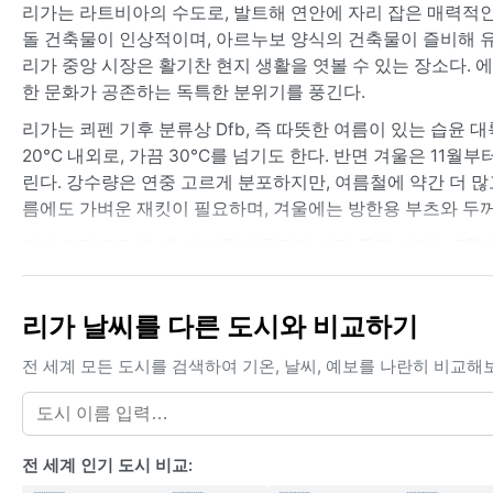
리가는 라트비아의 수도로, 발트해 연안에 자리 잡은 매력적인
돌 건축물이 인상적이며, 아르누보 양식의 건축물이 즐비해 
리가 중앙 시장은 활기찬 현지 생활을 엿볼 수 있는 장소다. 
한 문화가 공존하는 독특한 분위기를 풍긴다.
리가는 쾨펜 기후 분류상 Dfb, 즉 따뜻한 여름이 있는 습윤
20°C 내외로, 가끔 30°C를 넘기도 한다. 반면 겨울은 11월
린다. 강수량은 연중 고르게 분포하지만, 여름철에 약간 더 많
름에도 가벼운 재킷이 필요하며, 겨울에는 방한용 부츠와 두꺼운
기상 조건으로 볼 때, 리가를 방문하기 가장 좋은 시기는 5월
가까워 봄과 가을에는 안개가 잦고, 특히 10월부터 11월 사
릴 수 있으며, 강이 얼어붙는 경우도 있다. 태풍이나 몬순 
리가 날씨를 다른 도시와 비교하기
한다. 여름철에는 갑작스러운 소나기가 내리는 날이 있어 우산
전 세계 모든 도시를 검색하여 기온, 날씨, 예보를 나란히 비교해
전 세계 인기 도시 비교: