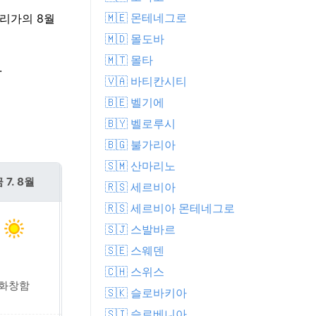
🇲🇪 몬테네그로
 리가의 8월
🇲🇩 몰도바
🇲🇹 몰타
.
🇻🇦 바티칸시티
🇧🇪 벨기에
🇧🇾 벨로루시
🇧🇬 불가리아
🇸🇲 산마리노
 7. 8월
토 8. 8월
🇷🇸 세르비아
🇷🇸 세르비아 몬테네그로
🇸🇯 스발바르
🇸🇪 스웨덴
🇨🇭 스위스
화창함
가벼운 소나기
🇸🇰 슬로바키아
🇸🇮 슬로베니아