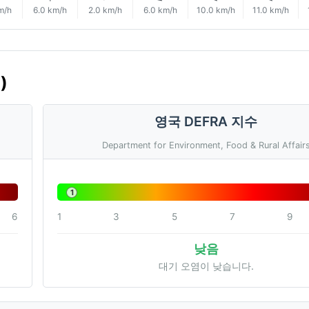
m/h
6.0 km/h
2.0 km/h
6.0 km/h
10.0 km/h
11.0 km/h
)
영국 DEFRA 지수
Department for Environment, Food & Rural Affair
1
6
1
3
5
7
9
낮음
대기 오염이 낮습니다.