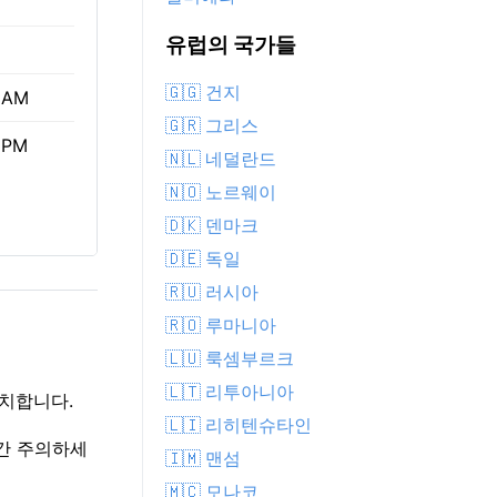
유럽의 국가들
🇬🇬 건지
 AM
🇬🇷 그리스
 PM
🇳🇱 네덜란드
🇳🇴 노르웨이
🇩🇰 덴마크
🇩🇪 독일
🇷🇺 러시아
🇷🇴 루마니아
🇱🇺 룩셈부르크
🇱🇹 리투아니아
일치합니다.
🇱🇮 리히텐슈타인
약간 주의하세
🇮🇲 맨섬
🇲🇨 모나코