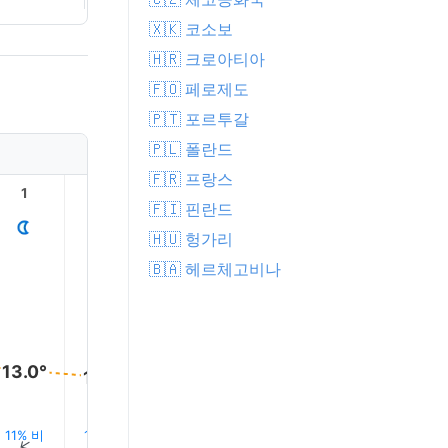
🇽🇰 코소보
🇭🇷 크로아티아
🇫🇴 페로제도
🇵🇹 포르투갈
🇵🇱 폴란드
🇫🇷 프랑스
1
2
3
4
5
6
🇫🇮 핀란드
🇭🇺 헝가리
🇧🇦 헤르체고비나
13.0°
12.0°
12.0°
12.0°
12.0°
12.0°
11% 비
12% 비
14% 비
14% 비
15% 비
16% 비
↑
↑
↑
↑
↑
↑