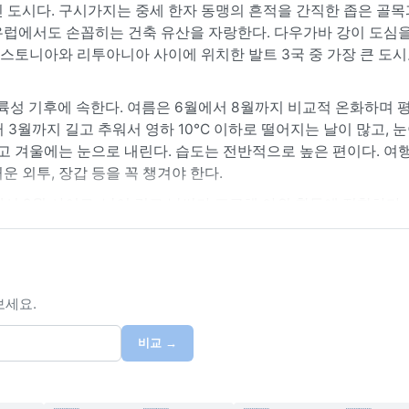
 도시다. 구시가지는 중세 한자 동맹의 흔적을 간직한 좁은 골목
유럽에서도 손꼽히는 건축 유산을 자랑한다. 다우가바 강이 도심을
에스토니아와 리투아니아 사이에 위치한 발트 3국 중 가장 큰 도시
 대륙성 기후에 속한다. 여름은 6월에서 8월까지 비교적 온화하며 
부터 3월까지 길고 추워서 영하 10°C 이하로 떨어지는 날이 많고, 
고 겨울에는 눈으로 내린다. 습도는 전반적으로 높은 편이다. 여
 외투, 장갑 등을 꼭 챙겨야 한다.
에서 9월 사이로, 낮이 길고 날씨가 포근해 야외 활동에 적합하다
이에는 짙은 안개가 도시 전체를 덮기도 한다. 겨울에는 강한 한파와
같은 극단적 기상 현상은 드물지만, 겨울철 블리자드가 간혹 발생하
을 준비하는 것이 좋다.
보세요.
비교 →