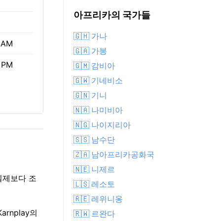
아프리카의 국가들
🇬🇭 가나
 AM
🇬🇦 가봉
 PM
🇬🇲 감비아
🇬🇼 기네비소
🇬🇳 기니
🇳🇦 나미비아
🇳🇬 나이지리아
🇸🇸 남수단
🇿🇦 남아프리카공화국
🇳🇪 니제르
 실제보다 조
🇱🇸 레소토
🇷🇪 레위니옹
arnplay의
🇷🇼 르완다