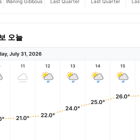
s
Waning Gibbous
Last Quarter
Last Quarter
Las
예보 오늘
day, July 31, 2026
0
11
12
13
14
15
26.0°
25.0°
24.0°
22.0°
21.0°
0°