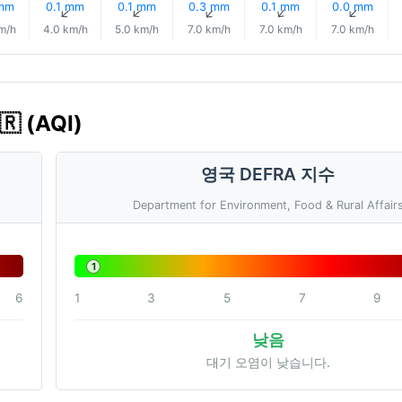
 mm
0.1 mm
0.1 mm
0.3 mm
0.1 mm
0.0 mm
↑
↑
↑
↑
↑
↑
m/h
4.0 km/h
5.0 km/h
7.0 km/h
7.0 km/h
7.0 km/h
 (AQI)
영국 DEFRA 지수
Department for Environment, Food & Rural Affair
1
6
1
3
5
7
9
낮음
대기 오염이 낮습니다.