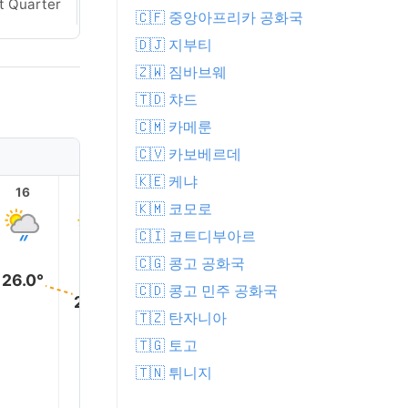
t Quarter
Last Quarter
🇨🇫 중앙아프리카 공화국
🇩🇯 지부티
🇿🇼 짐바브웨
🇹🇩 챠드
🇨🇲 카메룬
🇨🇻 카보베르데
🇰🇪 케냐
16
17
18
19
20
21
🇰🇲 코모로
🇨🇮 코트디부아르
🇨🇬 콩고 공화국
26.0°
🇨🇩 콩고 민주 공화국
24.0°
24.0°
🇹🇿 탄자니아
23.0°
22.0°
22.0°
🇹🇬 토고
🇹🇳 튀니지