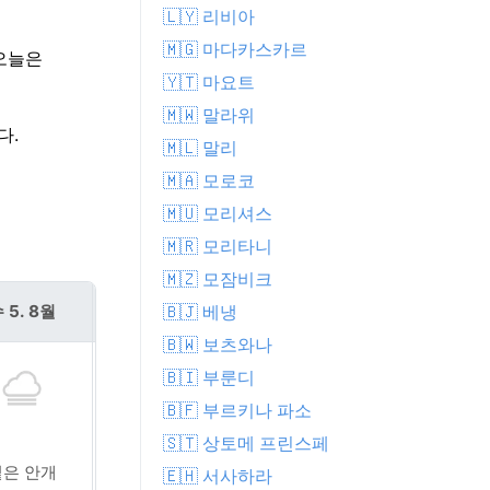
🇱🇾 리비아
🇲🇬 마다카스카르
 오늘은
🇾🇹 마요트
🇲🇼 말라위
다.
🇲🇱 말리
🇲🇦 모로코
🇲🇺 모리셔스
🇲🇷 모리타니
🇲🇿 모잠비크
 5. 8월
목 6. 8월
🇧🇯 베냉
🇧🇼 보츠와나
🇧🇮 부룬디
🇧🇫 부르키나 파소
🇸🇹 상토메 프린스페
짙은 안개
짙은 안개
🇪🇭 서사하라