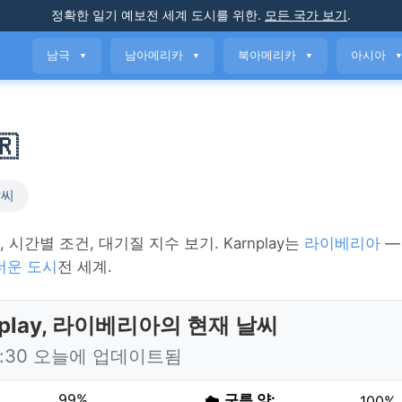
정확한 일기 예보
전 세계 도시를 위한
.
모든 국가 보기
.
남극
남아메리카
북아메리카
아시아
▼
▼
▼
🇷
날씨
보, 시간별 조건, 대기질 지수 보기. Karnplay는
라이베리아
—
더운 도시
전 세계.
nplay, 라이베리아의 현재 날씨
5:30 오늘에 업데이트됨
99%
☁️
구름 양:
100%