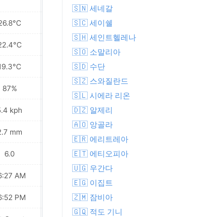
🇸🇳 세네갈
🇸🇨 세이쉘
26.8°C
23.6°C
🇸🇭 세인트헬레나
22.4°C
21.2°C
🇸🇴 소말리아
🇸🇩 수단
19.3°C
19.7°C
🇸🇿 스와질란드
87%
95%
🇸🇱 시에라 리온
🇩🇿 알제리
5.4 kph
5.8 kph
🇦🇴 앙골라
2.7 mm
5.6 mm
🇪🇷 에리트레아
🇪🇹 에티오피아
6.0
5.0
🇺🇬 우간다
6:27 AM
06:27 AM
🇪🇬 이집트
🇿🇲 잠비아
6:52 PM
06:52 PM
🇬🇶 적도 기니